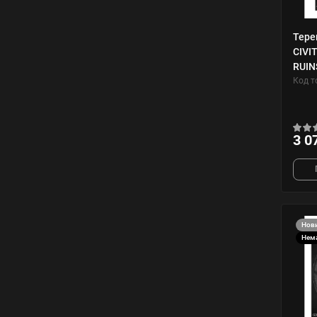
Тере
CIVI
RUIN
Код т
3 0
Нов
Нема