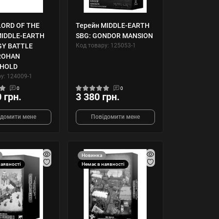
LORD OF THE
Терейн MIDDLE-EARTH
MIDDLE-EARTH
SBG: GONDOR MANSION
GY BATTLE
Код товару: 125053-1
ROHAN
HOLD
у: 124009-1
0
0
 грн.
3 380 грн.
ідомити мене
Повідомити мене
Новинка
наявності
Немає в наявності