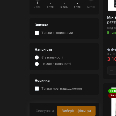
2 тис.
3 тис.
5 тис.
8 тис.
12 тис.
Міні
DEFE
Знижка
Код т
В ная
Тільки зі знижками
Наявність
3 230 
Є в наявності
3 1
Немає в наявності
Новинка
Тільки нові надходження
Нов
Закі
Скасувати
Виберіть фільтри