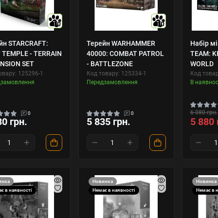
10
10
йн STARCRAFT:
Терейн WARHAMMER
Набір м
 TEMPLE - TERRAIN
40000: COMBAT PATROL
TEAM: K
NSION SET
- BATTLEZONE
WORLD
овару: 125296-1
Код товару: 125334-1
Код товар
дзамовлення
Передзамовлення
В наявнос
6 080 грн.
0
0
30 грн.
5 835 грн.
5 880 
инка
Новинка
Новинка
є в наявності
Немає в наявності
Немає в 