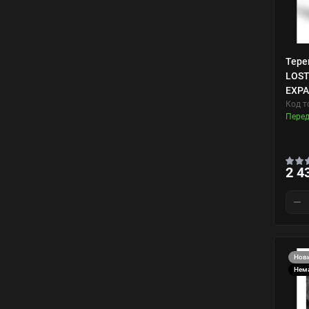
Тере
LOST
EXPA
Код т
Пере
2 4
Нов
Нема