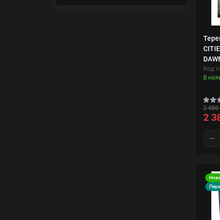
Тере
CITI
DAWN
Код т
В ная
2 480 
2 3
Нов
Пер