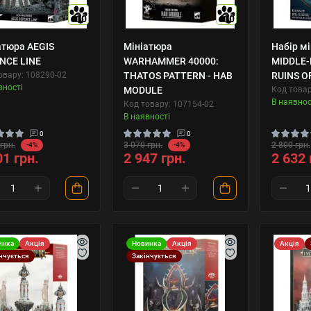
10
10
атюра AEGIS
Мініатюра
Набір м
NCE LINE
WARHAMMER 40000:
MIDDLE-
овару: 108290-02
THATOS PATTERN - HAB
RUINS O
вності
MODULE
Код товар
В наявнос
Код товару: 107154-02
В наявності
0
0
грн.
3 070 грн.
2 800 грн.
-4%
-4%
01 грн.
2 947 грн.
2 632 
инка
Акція
Новинка
Акція
Акція
нчується
Закінчується