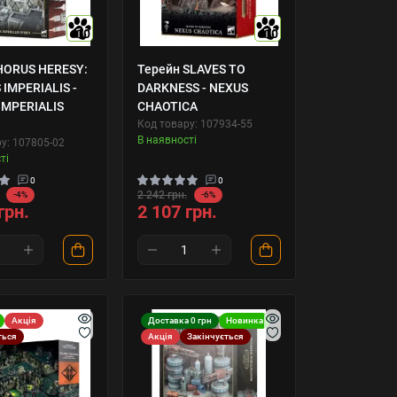
10
10
HORUS HERESY:
Терейн SLAVES TO
 IMPERIALIS -
DARKNESS - NEXUS
IMPERIALIS
CHAOTICA
Код товару: 107934-55
В наявності
у: 107805-02
ті
0
0
2 242 грн.
-4%
-6%
грн.
2 107 грн.
Акція
Доставка 0 грн
Новинка
ться
Акція
Закінчується