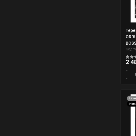
Тере
ORRU
BOS
Код т
2 4
Нов
Нема