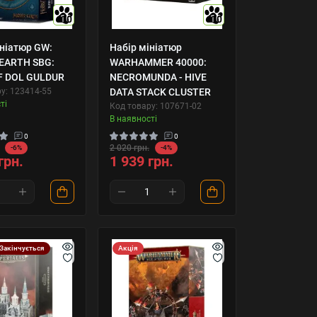
10
10
ініатюр GW:
Набір мініатюр
EARTH SBG:
WARHAMMER 40000:
F DOL GULDUR
NECROMUNDA - HIVE
у: 123414-55
DATA STACK CLUSTER
ті
Код товару: 107671-02
В наявності
0
0
2 020 грн.
-6%
-4%
грн.
1 939 грн.
Закінчується
Акція