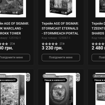
йн AGE OF SIGMAR:
Терейн AGE OF SIGMAR:
Терейн 
K WARCLANS -
STORMCAST ETERNALS
TZEENT
SROKK TOWER
- STORMREACH PORTAL
SHARDS
овару: 125192-1
Код товару: 125067-1
Код товар
0
0
80 грн.
3 230 грн.
2 480 
Повідомити мене
Повідомити мене
Пов
инка
Новинка
Доставка
є в наявності
Немає в наявності
Немає в 