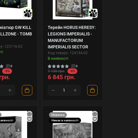
10
10
ініатюр GW KILL
Терейн HORUS HERESY:
ILLZONE - TOMB
LEGIONS IMPERIALIS -
MANUFACTORUM
у: 123116-02
IMPERIALIS SECTOR
ті
Код товару: 124194-02
В наявності
0
0
7 130 грн.
-3%
-4%
грн.
6 845 грн.
Новинка
наявності
Немає в наявності