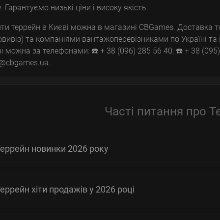
у. Гарантуємо низькі ціни і високу якість.
ти террейн в Києві можна в магазині CBGames. Доставка то
вивіз) та компаніями вантажоперевізниками по Україні та 
і можна за телефонами: ☎️ + 38 (096) 285 56 40; ☎️ + 38 (095) 
l@cbgames.ua.
Часті питання про Т
еррейн новинки 2026 року
еррейн хіти продажів у 2026 році