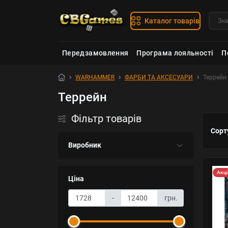
Каталог товарів
Передзамовлення
Програма лояльності
П
WARHAMMER
ФАРБИ ТА АКСЕСУАРИ
Террейн
Террейн
Фільтр товарів
Сорт
Виробник
Акц
Ціна
-
грн.