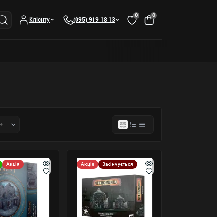
0
0
Клієнту
(095) 919 18 13
Акція
Акція
Закінчується