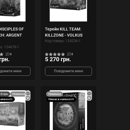
DISCIPLES OF
Терейн KILL TEAM:
CH: ARGENT
KILLZONE - VOLKUS
Код товару: 124236-1
у: 124678-1
0
0
грн.
5 270 грн.
ідомити мене
Повідомити мене
 0 грн
Новинка
Новинка
наявності
Немає в наявності