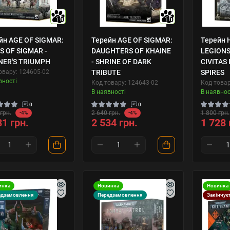
10
10
йн AGE OF SIGMAR:
Терейн AGE OF SIGMAR:
Терейн 
ES OF SIGMAR -
DAUGHTERS OF KHAINE
LEGIONS
ER'S TRIUMPH
- SHRINE OF DARK
CIVITAS 
овару: 124605-02
TRIBUTE
SPIRES
вності
Код товару: 124643-02
Код товар
В наявності
В наявнос
0
0
грн.
2 640 грн.
1 800 грн.
-4%
-4%
81 грн.
2 534 грн.
1 728 
инка
Новинка
Новинка
едзамовлення
Передзамовлення
Закінчує