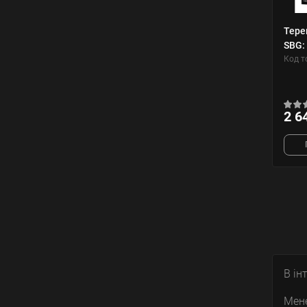
Тере
SBG:
Код т
2 6
В ін
Мене