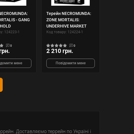
 NECROMUNDA:
Терейн NECROMUNDA:
RTALIS - GANG
ZONE MORTALIS:
HOLD
UNDERHIVE MARKET
у: 124223-1
Код товару: 124224-1
0
0
грн.
2 210 грн.
ідомити мене
Повідомити мене
рейн. Доставляємо террейн по Україні і