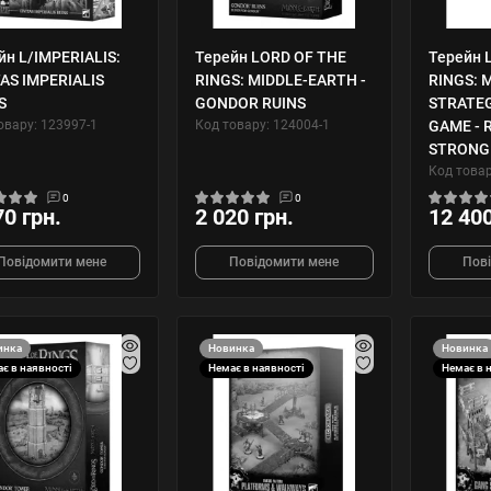
йн L/IMPERIALIS:
Терейн LORD OF THE
Терейн 
TAS IMPERIALIS
RINGS: MIDDLE-EARTH -
RINGS: 
S
GONDOR RUINS
STRATE
овару: 123997-1
Код товару: 124004-1
GAME - 
STRONG
Код товар
0
0
70 грн.
2 020 грн.
12 400
Повідомити мене
Повідомити мене
Пов
инка
Новинка
Новинка
є в наявності
Немає в наявності
Немає в 