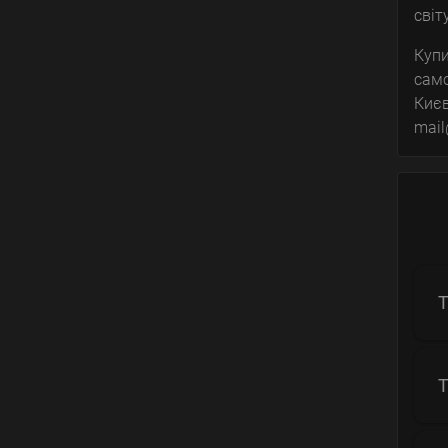
світ
Купи
само
Києв
mai
Т
Т