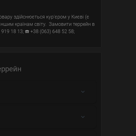
вару здійснюється кур'єром у Києві (є
іншим країнам світу. Замовити террейн в
919 18 13; ☎️ +38 (063) 648 52 58;
еррейн