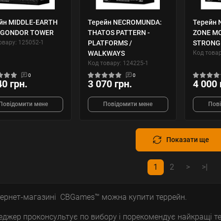
йн MIDDLE-EARTH
Терейн NECROMUNDA:
Терейн
 GONDOR TOWER
THATOS PATTERN -
ZONE MO
овару: 125052-1
PLATFORMS /
STRONG
WALKWAYS
Код товар
Код товару: 124225-1
0
0
40 грн.
3 070 грн.
4 000 
Повідомити мене
Повідомити мене
Пов
Показати ще
1
2
>
>|
тернет-магазині CBGames™ можна купити террейн.
джер проконсультує по вибору і порекомендує найкращі тер