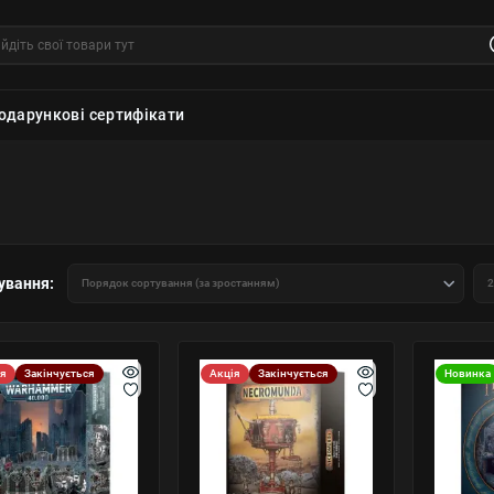
одарункові сертифікати
ування:
ія
Закінчується
Акція
Закінчується
Новинка