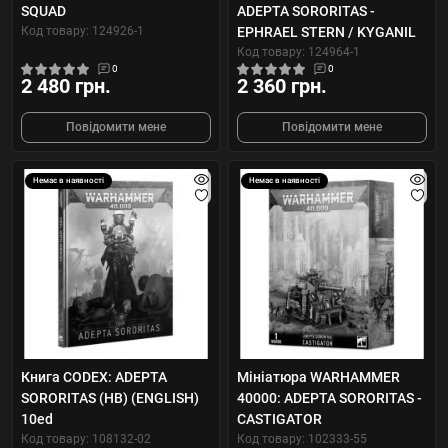
SQUAD
ADEPTA SORORITAS -
Код товару: 124926-1
EPHRAEL STERN / KYGANIL
Код товару: 124964-1
0
0
2 480 грн.
2 360 грн.
Повідомити мене
Повідомити мене
Немає в наявності
Немає в наявності
Книга CODEX: ADEPTA
Мініатюра WARHAMMER
SORORITAS (HB) (ENGLISH)
40000: ADEPTA SORORITAS -
10ed
CASTIGATOR
Код товару: 108132-02
Код товару: 102333-55