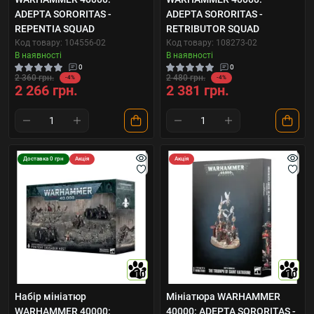
ADEPTA SORORITAS -
ADEPTA SORORITAS -
REPENTIA SQUAD
RETRIBUTOR SQUAD
Код товару: 104556-02
Код товару: 108273-02
В наявності
В наявності
0
0
2 360 грн.
2 480 грн.
-4%
-4%
2 266 грн.
2 381 грн.
Доставка 0 грн
Акція
Акція
10
10
Набір мініатюр
Мініатюра WARHAMMER
WARHAMMER 40000:
40000: ADEPTA SORORITAS -