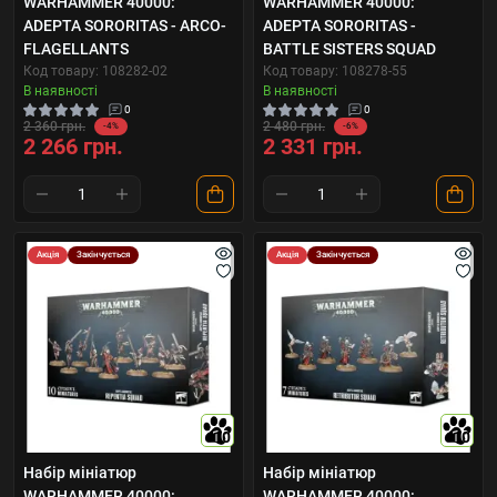
WARHAMMER 40000:
WARHAMMER 40000:
ADEPTA SORORITAS - ARCO-
ADEPTA SORORITAS -
FLAGELLANTS
BATTLE SISTERS SQUAD
Код товару: 108282-02
Код товару: 108278-55
В наявності
В наявності
0
0
2 360 грн.
2 480 грн.
-4%
-6%
2 266 грн.
2 331 грн.
Акція
Закінчується
Акція
Закінчується
10
10
Набір мініатюр
Набір мініатюр
WARHAMMER 40000:
WARHAMMER 40000: