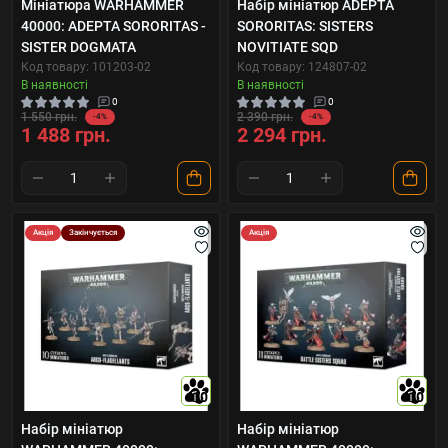
Мініатюра WARHAMMER
Набір мініатюр ADEPTA
40000: ADEPTA SORORITAS -
SORORITAS: SISTERS
SISTER DOGMATA
NOVITIATE SQD
Код товару: 101203-02
Код товару: 124807-02
В наявності
В наявності
0
0
1 550 грн.
2 390 грн.
-4%
-4%
1 488 грн.
2 294 грн.
Акція
Закінчується
Акція
10
10
Набір мініатюр
Набір мініатюр