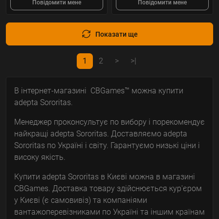
Повідомити мене
Повідомити мене
Показати ще
1
2
>
>|
В інтернет-магазині CBGames™ можна купити
adepta Sororitas.
Менеджер проконсультує по вибору і порекомендує
найкращі adepta Sororitas. Доставляємо adepta
Sororitas по Україні і світу. Гарантуємо низькі ціни і
високу якість.
Купити adepta Sororitas в Києві можна в магазині
CBGames. Доставка товару здійснюється кур'єром
у Києві (є самовивіз) та компаніями
вантажоперевізниками по Україні та іншим країнам