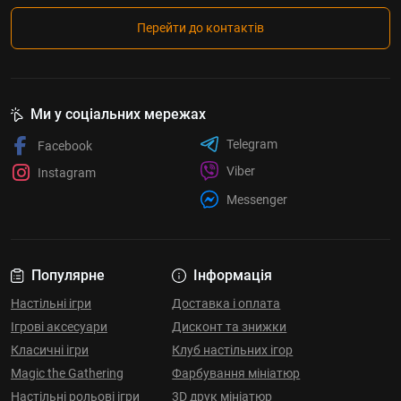
Перейти до контактів
Ми у соціальних мережах
Telegram
Facebook
Viber
Instagram
Messenger
Популярне
Інформація
Настільні ігри
Доставка і оплата
Ігрові аксесуари
Дисконт та знижки
Класичні ігри
Клуб настільних ігор
Magic the Gathering
Фарбування мініатюр
Настільні рольові ігри
3D друк мініатюр