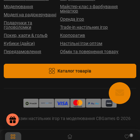
Моделювання
Майстер-клас з фарбування
мініатюр
Моделі на радіокеруванні
Оренда ігор
Подарунки та
головоломки
Trade-in настільних ігор
Покер, карти & гольф
Корпоратив
Кубики (дайси)
Настільні Ігри оптом
Передзамовлення
Обмін та повернення товару
Каталог товарів
Магазин настільних ігор та моделювання CBGames © 2026
0