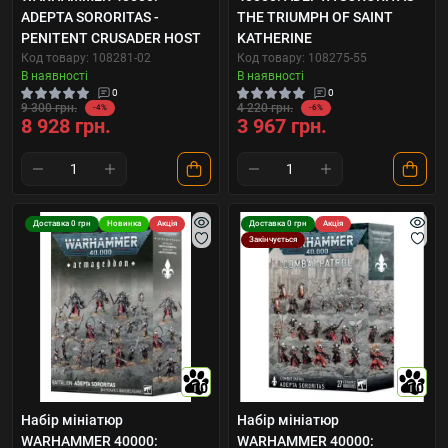
ADEPTA SORORITAS -
THE TRIUMPH OF SAINT
PENITENT CRUSADER HOST
KATHERINE
Код товару: 108281-02
Код товару: 108275-55
В наявності
В наявності
0
0
9 300 грн.
4 220 грн.
-4%
-6%
8 928 грн.
3 967 грн.
Доставка 0 грн
Новинка
Акція
Доставка 0 грн
Акція
Закінчується
10
10
Набір мініатюр
Набір мініатюр
WARHAMMER 40000:
WARHAMMER 40000: