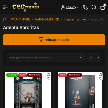
0
Клієнту
WARHAMMER
WARHAMMER 40K
Imperium armies
Adepta Soror
Adepta Sororitas
Фільтр товарів
Новинка
Акція
Закінчується
Акція
Закінчується