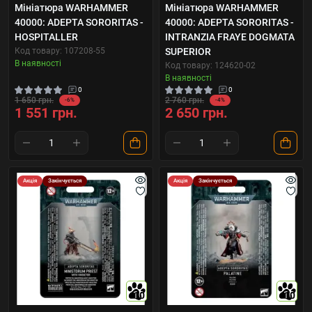
Мініатюра WARHAMMER
Мініатюра WARHAMMER
40000: ADEPTA SORORITAS -
40000: ADEPTA SORORITAS -
HOSPITALLER
INTRANZIA FRAYE DOGMATA
Код товару: 107208-55
SUPERIOR
В наявності
Код товару: 124620-02
В наявності
0
0
1 650 грн.
2 760 грн.
-6%
-4%
1 551 грн.
2 650 грн.
Акція
Закінчується
Акція
Закінчується
10
10