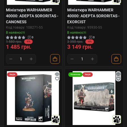
10
10
Мініатюра WARHAMMER
Мініатюра WARHAMMER
40000: ADEPTA SORORITAS -
40000: ADEPTA SORORITAS -
CANONESS
EXORCIST
Код товару: 108271-55
Код товару: 95930-55
В наявності
В наявності
0
0
1 580 грн.
3 350 грн.
-6%
-6%
1 485 грн.
3 149 грн.
Акція
Новинка
Акція
10
10