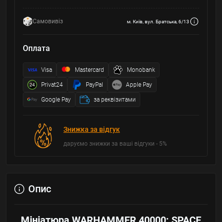
Самовивіз
м. Київ, вул. Братська, 6/13
Оплата
Visa
Mastercard
Monobank
Privat24
PayPal
Apple Pay
Google Pay
за реквізитами
Знижка за відгук
даруємо знижки за ваші відгуки - 5%
Опис
Мініатюра WARHAMMER 40000: SPACE