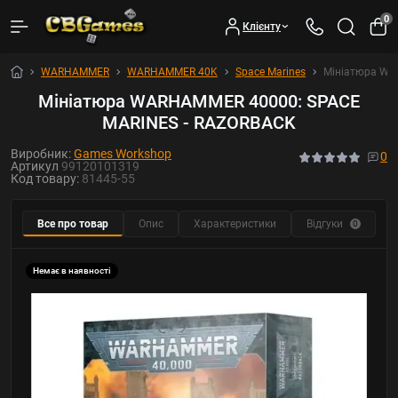
0
Клієнту
WARHAMMER
WARHAMMER 40K
Space Marines
Мініатюра WA
Мініатюра WARHAMMER 40000: SPACE
MARINES - RAZORBACK
Виробник:
Games Workshop
0
Артикул
99120101319
Код товару:
81445-55
Все про товар
Опис
Характеристики
Відгуки
Р
0
Немає в наявності