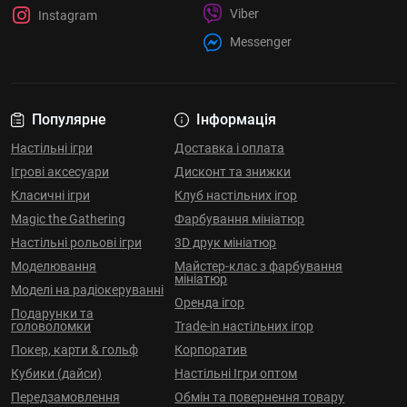
Viber
Instagram
Messenger
Популярне
Інформація
Настільні ігри
Доставка і оплата
Ігрові аксесуари
Дисконт та знижки
Класичні ігри
Клуб настільних ігор
Magic the Gathering
Фарбування мініатюр
Настільні рольові ігри
3D друк мініатюр
Моделювання
Майстер-клас з фарбування
мініатюр
Моделі на радіокеруванні
Оренда ігор
Подарунки та
головоломки
Trade-in настільних ігор
Покер, карти & гольф
Корпоратив
Кубики (дайси)
Настільні Ігри оптом
Передзамовлення
Обмін та повернення товару