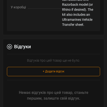
Razorback model (or
У коробці
Rhino if desired). The
kit also includes an
Ultramarines Vehicle
Transfer sheet.
Відгуки
Відгуків про цей товар ще не було.
+ Додати відгук
Немає відгуків про цей товар, станьте
першим, залиште свій відгук.