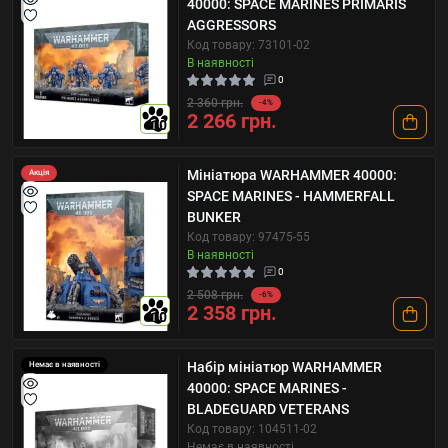
40000: SPACE MARINES PRIMARIS
AGGRESSORS
Код товару: 73101-02
В наявності
0
2 360 грн.
-4%
2 266 грн.
10
Мініатюра WARHAMMER 40000:
Акція
SPACE MARINES - HAMMERFALL
BUNKER
Код товару: 97475-55
В наявності
0
2 508 грн.
-6%
2 358 грн.
10
Набір мініатюр WARHAMMER
Немає в наявності
40000: SPACE MARINES -
BLADEGUARD VETERANS
Код товару: 104511-02
Немає в наявності