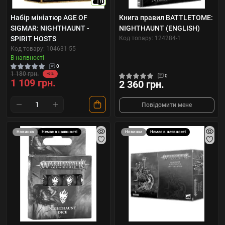
10
Набір мініатюр AGE OF
Книга правил BATTLETOME:
SIGMAR: NIGHTHAUNT -
NIGHTHAUNT (ENGLISH)
SPIRIT HOSTS
Код товару: 124284-1
Код товару: 104631-55
В наявності
0
1 180 грн.
-6%
0
1 109 грн.
2 360 грн.
Повідомити мене
Новинка
Немає в наявності
Новинка
Немає в наявності