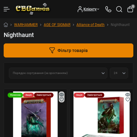
0
Клієнту
WARHAMMER
AGE OF SIGMAR
Alliance of Death
Nighthaunt
Nighthaunt
Фільтр товарів
Новинка
Акція
Закінчується
Акція
Закінчується