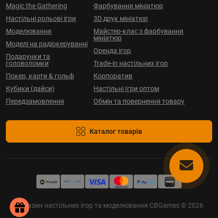
Magic the Gathering
Фарбування мініатюр
Настільні рольові ігри
3D друк мініатюр
Моделювання
Майстер-клас з фарбування
мініатюр
Моделі на радіокеруванні
Оренда ігор
Подарунки та
головоломки
Trade-in настільних ігор
Покер, карти & гольф
Корпоратив
Кубики (дайси)
Настільні Ігри оптом
Передзамовлення
Обмін та повернення товару
Каталог товарів
Магазин настільних ігор та моделювання CBGames © 2026