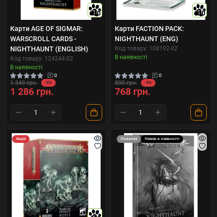
10
10
Карти AGE OF SIGMAR:
Карти FACTION PACK:
WARSCROLL CARDS -
NIGHTHAUNT (ENG)
NIGHTHAUNT (ENGLISH)
Код товару: 108192-02
В наявності
Код товару: 124244-02
В наявності
0
0
1 340 грн.
800 грн.
-4%
-4%
1 286 грн.
768 грн.
Акція
Новинка
Немає в наявності