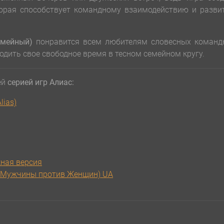
орая способствует командному взаимодействию и разви
емейный)
понравится всем любителям словесных команд
одить свое свободное время в тесном семейном кругу.
ей
серией игр Алиас:
lias)
жная версия
s Мужчины против Женщин) UA