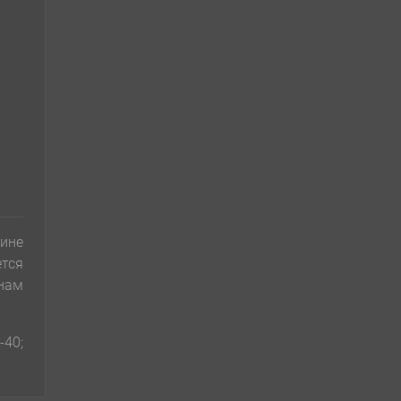
ине
тся
анам
-40;