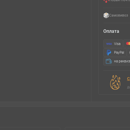
Новая Почт
Самовивоз
Оплата
Visa
PayPal
на рекви
С
д