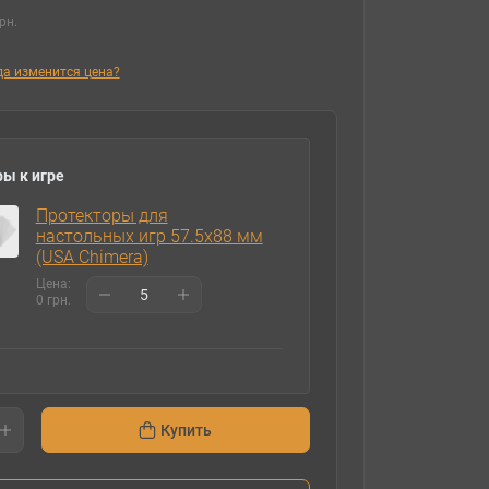
рн.
гда изменится цена?
ы к игре
Протекторы для
настольных игр 57.5х88 мм
(USA Chimera)
Цена:
0 грн.
Купить