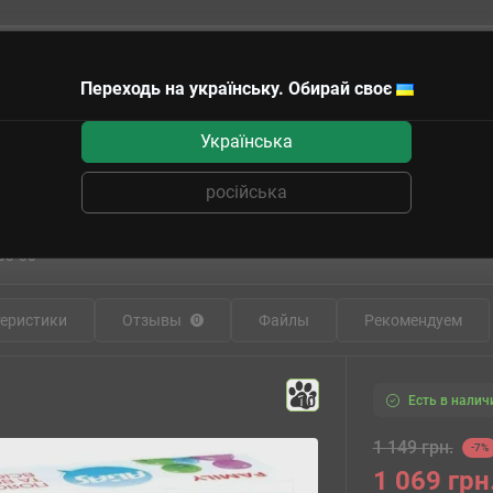
Переходь на українську. Обирай своє
чные сертификаты
Українська
UA
російська
льная игра Аліас Сімейний (Alias Fami
63-30
еристики
Отзывы
Файлы
Рекомендуем
0
Есть в налич
10
1 149 грн.
-7%
1 069 грн