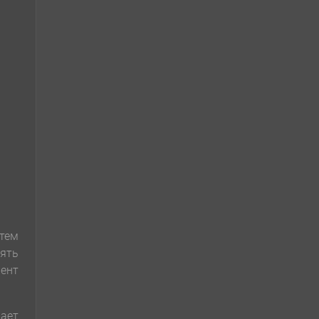
 тем
нять
ент
ает