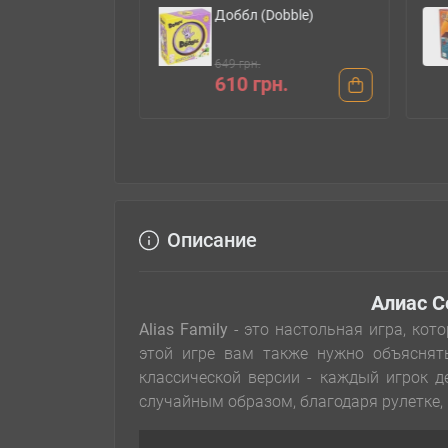
dyssey (Диксит:
Доббл (Dobble)
я)
.
649 грн.
 грн.
610 грн.
Описание
Алиас С
Alias Family
- это настольная игра, кот
этой игре вам также нужно объяснят
классической версии - каждый игрок 
случайным образом, благодаря рулетке,