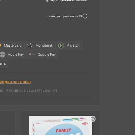
а
курьер, отделение и почтомат
г. Киев, ул. Братская, 6/13
Mastercard
Monobank
Privat24
Apple Pay
Google Pay
зиты
кидка за отзыв
арим скидки за ваши отзывы - 5%