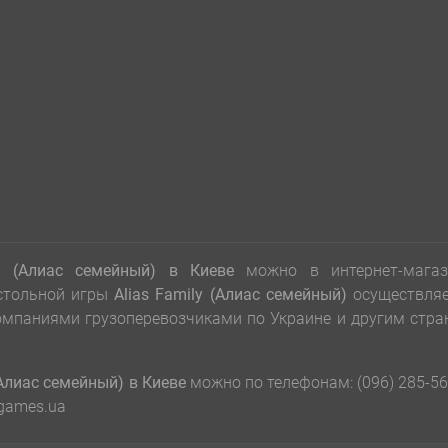
ly (Алиас семейный)
в Киеве
можно в интернет-магаз
стольной игры
Alias Family (Алиас семейный)
осуществляе
компаниями грузоперевозчиками по Украине и другим стр
(Алиас семейный) в Киеве
можно по телефонам: (096) 285-56
bgames.ua