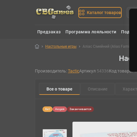
Каталог товаров
Предзаказ
Программа лояльности
Подаро
Настольные игры
Аліас Сімейний (Alias Family) 
Насто
Производитель:
Tactic
Артикул
54336
Код товара:
4
Все о товаре
Описание
Характ
Хит
Акция
Заканчивается