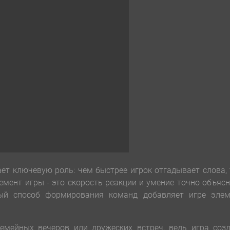
ает ключевую роль: чем быстрее игрок отгадывает слова,
мент игры - это скорость реакции и умение точно объяс
ый способ формирования команд добавляет игре элем
емейных вечеров или дружеских встреч, ведь игра созд