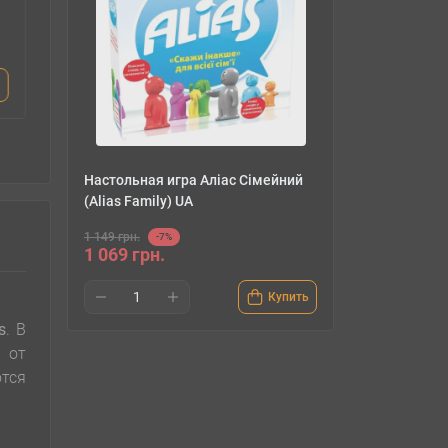
Монополия: Украина
Уно (Uno)
(Monopoly: Ukraine) UA
2 080 грн.
1 914 грн.
379 гр
Настольная игра Аліас Сімейний
(Alias Family) UA
1 149 грн.
-7%
1 069 грн.
Купить
s
. В
 от
ются