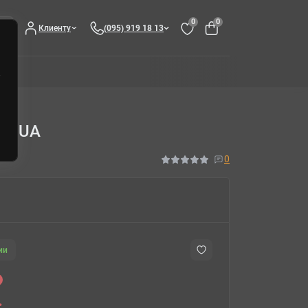
0
0
Клиенту
(095) 919 18 13
ly) UA
0
ии
.