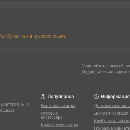
Так Бумм на на русском языке
Узнавайте первым об ак
Подпишитесь на нашу e-
Популярное
Информация
. Братская, 6/13
Настольные игры
Доставка и оплат
лощадь)
Игровые
Дисконт и скидки
аксессуары
Клуб настольніх и
Классические игры
Покраска миниат