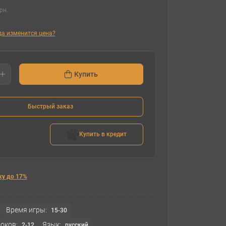
рн.
гда изменится цена?
Купить
Быстрый заказ
Купить в кредит
ку до 17%
Время игры:
15-30
оков:
Язык:
2-12
русский