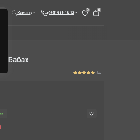
0
0
Клиенту
(095) 919 18 13
ок-Бабах
1
ии