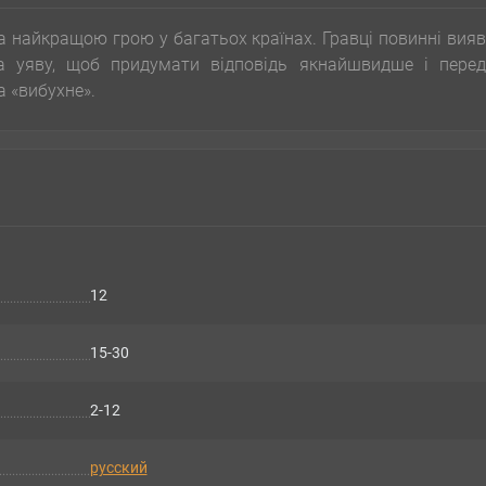
а найкращою грою у багатьох країнах. Гравці повинні вия
та уяву, щоб придумати відповідь якнайшвидше і перед
а «вибухне».
12
15-30
2-12
русский