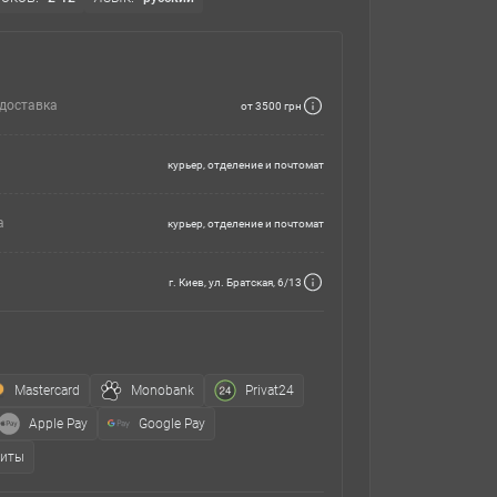
доставка
от 3500 грн
курьер, отделение и почтомат
а
курьер, отделение и почтомат
г. Киев, ул. Братская, 6/13
Mastercard
Monobank
Privat24
Apple Pay
Google Pay
зиты