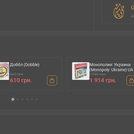
С
д
Монополия: Украина
Диксит (Dixit) UA
(Monopoly: Ukraine) UA
2 080 грн.
1 649 грн.
1 914 грн.
1 517 грн.