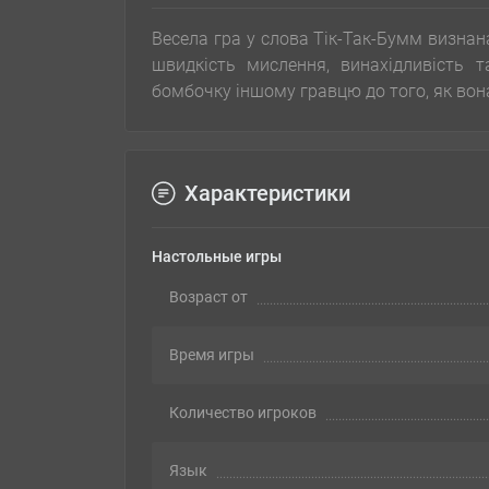
Весела гра у слова Тік-Так-Бумм визнан
швидкість мислення, винахідливість 
бомбочку іншому гравцю до того, як вон
Характеристики
Настольные игры
Возраст от
Время игры
Количество игроков
Язык