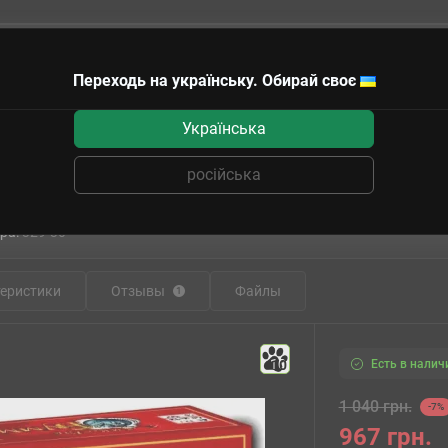
Переходь на українську. Обирай своє
чные сертификаты
Українська
к-Бабах
російська
ная игра Настільна гра PIATNIK Цок-Ц
ра:
329-30
еристики
Отзывы
Файлы
1
Есть в налич
10
1 040 грн.
-7%
967 грн.