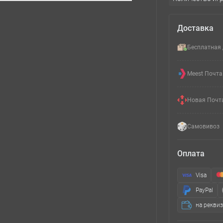
Доставка
Бесплатная 
Meest Почта
Новая Почт
Самовивоз
Оплата
Visa
PayPal
на рекви