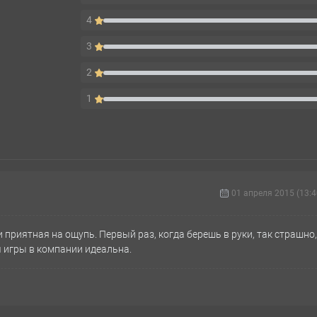
4
3
2
1
01 апреля 2015 (13:4
 приятная на ощупь. Первый раз, когда берешь в руки, так страшно,
я игры в компании идеальна.