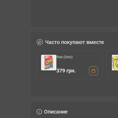
Часто покупают вместе
o)
Доббл (Dobble)
649 грн.
рн.
610 грн.
Описание