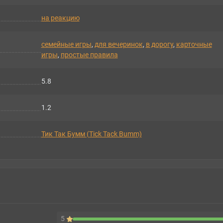
на реакцию
семейные игры
,
для вечеринок
,
в дорогу
,
карточные
игры
,
простые правила
5.8
1.2
Тик Так Бумм (Tick Tack Bumm)
5