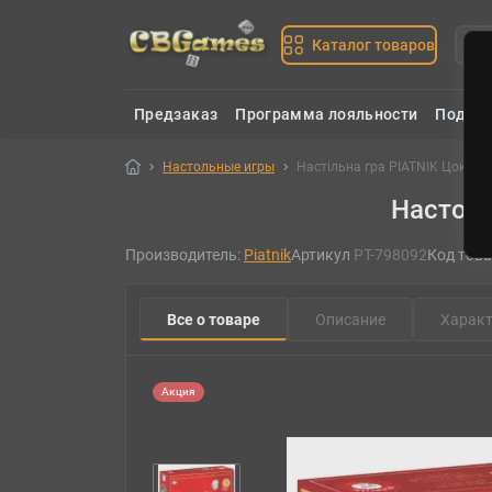
Каталог товаров
Предзаказ
Программа лояльности
Подаро
Настольные игры
Настільна гра PIATNIK Цок-Цо
Настоль
Производитель:
Piatnik
Артикул
PT-798092
Код това
Все о товаре
Описание
Характ
Акция