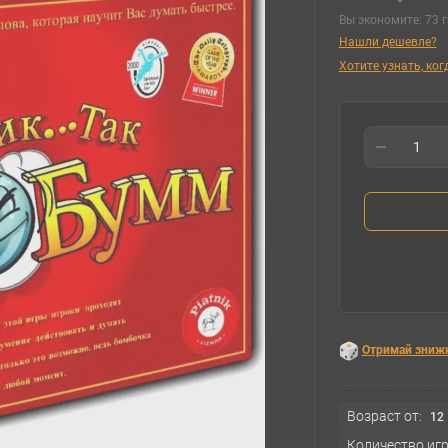
Вы экономите:
73 г
Нашли дешевле?
Хотите узнать, ко
Отримай зниж
Возраст от:
12
Количество игр