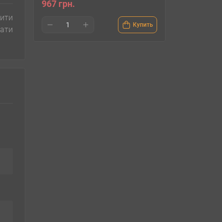
967 грн.
вити
Купить
ати