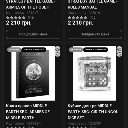
STRATEGY BATTLE GAME -
STRATEGY BATTLE GAME -
ARMIES OF THE HOBBIT
RULES MANUAL
Код товару: 124017-1
Код товару: 124018-1
0
0
2 210 грн.
2 210 грн.
Повідомити мене
Повідомити мене
Новинка
Немає в наявності
Новинка
Немає в наявності
Книга правил MIDDLE-
Кубики для гри MIDDLE-
EARTH SBG: ARMIES OF
EARTH SBG: CIRITH UNGOL
MIDDLE-EARTH
DICE SET
Код товару: 124342-1
Код товару: 124239-1