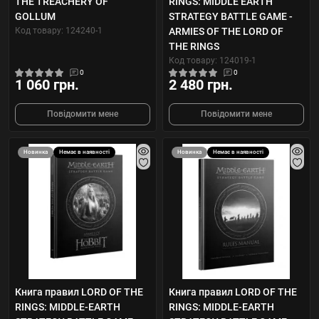
THE TREACHERY OF
RINGS: MIDDLE EARTH
GOLLUM
STRATEGY BATTLE GAME -
Код товару: 124240-1
ARMIES OF THE LORD OF
THE RINGS
Код товару: 124019-1
0
0
1 060 грн.
2 480 грн.
Повідомити мене
Повідомити мене
Новинка
Немає в наявності
Новинка
Немає в наявності
Книга правил LORD OF THE
Книга правил LORD OF THE
RINGS: MIDDLE-EARTH
RINGS: MIDDLE-EARTH