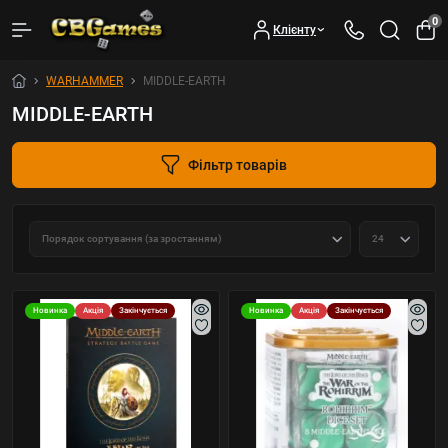
0
Клієнту
WARHAMMER
MIDDLE-EARTH
MIDDLE-EARTH
Фільтр товарів
Новинка
Акція
Закінчується
Новинка
Акція
Закінчується