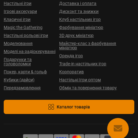
Настільні ігри
Доставка і оплата
Ігрові аксесуари
Дисконт та знижки
Класичні ігри
Клуб настільних ігор
Magic the Gathering
Фарбування мініатюр
Настільні рольові ігри
3D друк мініатюр
Моделювання
Майстер-клас з фарбування
мініатюр
Моделі на радіокеруванні
Оренда ігор
Подарунки та
головоломки
Trade-in настільних ігор
Покер, карти & гольф
Корпоратив
Кубики (дайси)
Настільні Ігри оптом
Передзамовлення
Обмін та повернення товару
Каталог товарів