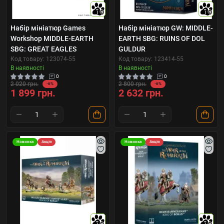
10
10
Набір мініатюр Games
Набір мініатюр GW: MIDDLE-
Workshop MIDDLE-EARTH
EARTH SBG: RUINS OF DOL
SBG: GREAT EAGLES
GULDUR
Код товару: 123074-55
Код товару: 123414-55
В наявності
В наявності
0
0
2 020 грн.
2 800 грн.
-6%
-6%
1 899 грн.
2 632 грн.
Новинка
Акція
Новинка
Акція