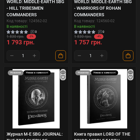
WORLD: MIDDLE-EARTH SBG
WORLD: MIDDLE-EARTH SBG
- HILL TRIBESMEN
- WARRIORS OF ROHAN
COMMANDERS
COMMANDERS
Код товару: 124562-02
Код товару: 124560-02
В наявності
В наявності
0
0
1 830 грн.
1 830 грн.
-2%
-4%
1 793 грн.
1 757 грн.
Новинка
Немає в наявності
Новинка
Немає в наявності
Журнал M-E SBG JOURNAL:
Книга правил LORD OF THE