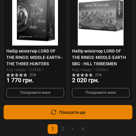
Набір мініатюр LORD OF
Набір мініатюр LORD OF
THE RINGS: MIDDLE-EARTH -
THE RINGS: MIDDLE-EARTH
THE THREE HUNTERS
SBG - HILL TRIBESMEN
Код товару: 124568-1
Код товару: 124506-1
0
0
1 770 грн.
2 020 грн.
Повідомити мене
Повідомити мене
Показати ще
1
2
>
>|