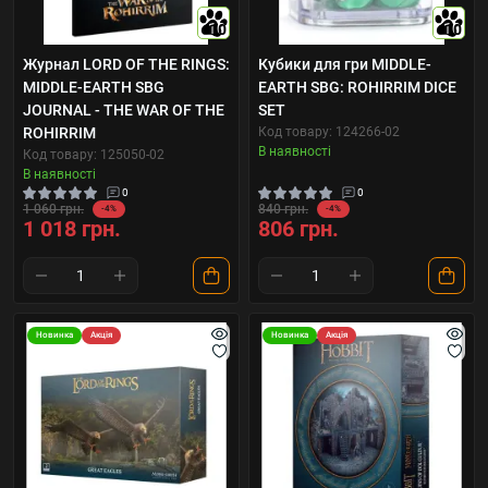
10
10
Журнал LORD OF THE RINGS:
Кубики для гри MIDDLE-
MIDDLE-EARTH SBG
EARTH SBG: ROHIRRIM DICE
JOURNAL - THE WAR OF THE
SET
ROHIRRIM
Код товару: 124266-02
В наявності
Код товару: 125050-02
В наявності
0
0
1 060 грн.
840 грн.
-4%
-4%
1 018 грн.
806 грн.
Новинка
Акція
Новинка
Акція