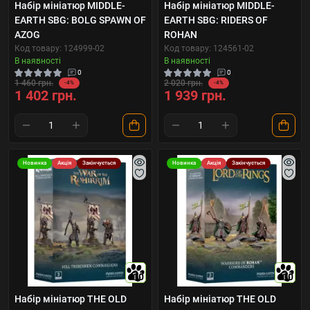
Набір мініатюр MIDDLE-
Набір мініатюр MIDDLE-
EARTH SBG: BOLG SPAWN OF
EARTH SBG: RIDERS OF
AZOG
ROHAN
Код товару: 124999-02
Код товару: 124561-02
В наявності
В наявності
0
0
1 460 грн.
2 020 грн.
-4%
-4%
1 402 грн.
1 939 грн.
Новинка
Акція
Закінчується
Новинка
Акція
Закінчується
10
10
Набір мініатюр THE OLD
Набір мініатюр THE OLD