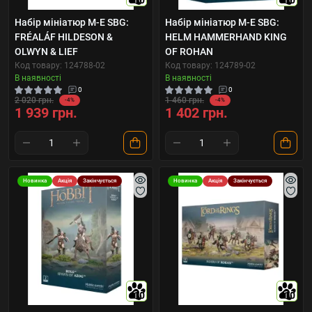
10
10
Набір мініатюр M-E SBG:
Набір мініатюр M-E SBG:
FRÉALÁF HILDESON &
HELM HAMMERHAND KING
OLWYN & LIEF
OF ROHAN
Код товару: 124788-02
Код товару: 124789-02
В наявності
В наявності
0
0
2 020 грн.
1 460 грн.
-4%
-4%
1 939 грн.
1 402 грн.
Новинка
Акція
Закінчується
Новинка
Акція
Закінчується
10
10