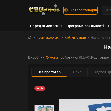
Каталог товарів
Передзамовлення
Програма лояльності
П
Ігрові аксесуари
Кубики (дайси)
Набір кубиків 
На
Виробник:
Q-workshop
Артикул
RLLA05
Код товару:
Все про товар
Опис
Відгуки
0
Акція