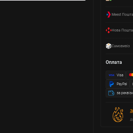
Meest Пошт
Нова Пошта
Самовивіз
Оплата
Visa
PayPal
за реквіз
З
д