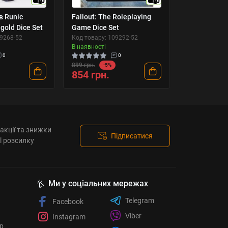
10
10
в Runic
Fallout: The Roleplaying
gold Dice Set
Game Dice Set
09268-52
Код товару: 109292-52
В наявності
0
0
899 грн.
-5%
854 грн.
акції та знижки
Підписатися
l розсилку
Ми у соціальних мережах
Telegram
Facebook
Viber
Instagram
ор