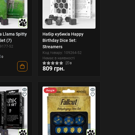
10
в Llama Spitty
Набір кубиків Happy
et (7)
Birthday Dice Set:
09177-52
Streamers
Код товару: 109264-52
0
Немає в наявності
0
809 грн.
Акція