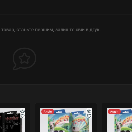
 товар, станьте першим, залиште свій відгук.
Акція
Акція