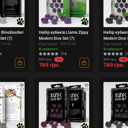
10
10
 Bloodsucker
Набір кубиків Llama Zippy
Набір кубикі
Set (7)
Modern Dice Set (7)
Modern Dice S
9174-52
Код товару: 109175-52
Код товару: 1
В наявності
В наявності
0
0
809 грн.
809 грн.
-5%
-5%
769 грн.
769 грн.