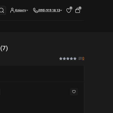
0
0
Клієнту
(095) 919 18 13
(7)
0