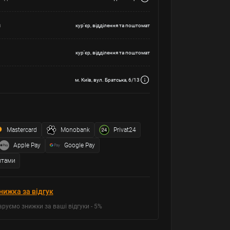
а
кур'єр, відділення та поштомат
кур'єр, відділення та поштомат
м. Київ, вул. Братська, 6/13
Mastercard
Monobank
Privat24
Apple Pay
Google Pay
итами
нижка за відгук
аруємо знижки за ваші відгуки - 5%