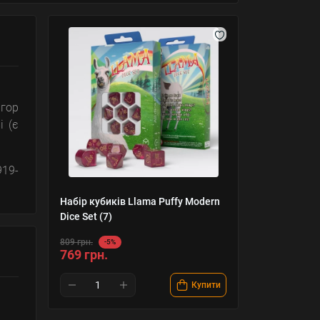
ігор
і (є
919-
Набір кубиків Llama Puffy Modern
Dice Set (7)
809 грн.
-5%
769 грн.
Купити