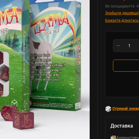
Ви заощаджуєте:
4
Знайшли дешевше
Бажаєте дізнатись
Отримай зниж
Доставка
Безкоштовн