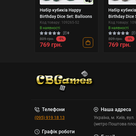
10
Набір кубиків Happy
Набір кубикі
Birthday Dice Set: Balloons
Birthday Dice 
Код товару: 109265-52
Код товару: 10
В наявності
В наявності
0
809 грн.
809 грн.
-5%
-5%
769 грн.
769 грн.
Телефони
Наша адреса
(095) 919 18 13
Україна, м. Київ, вул
(метро Поштова пло
Графік роботи