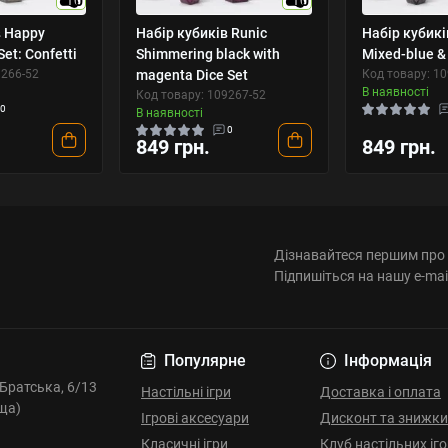
10
10
в Happy
Набір кубиків Runic
Набір кубикі
Set: Confetti
Shimmering black with
Mixed-blue & 
9266-52
magenta Dice Set
Код товару: 1
В наявності
Код товару: 109267-52
0
В наявності
0
849 грн.
849 грн.
Дізнавайтеся першим про 
Підпишіться на нашу e-mai
Популярне
Інформація
. Братська, 6/13
Настільні ігри
Доставка і оплата
ща)
Ігрові аксесуари
Дисконт та знижки
Класичні ігри
Клуб настільних іг