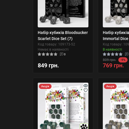
Набір кубиків Bloodsucker
Набір кубиків
Scarlet Dice Set (7)
Immortal Dice 
Код товару: 109173-52
Код товару: 10
Немає в наявності
В наявності
0
809 грн.
-5%
849 грн.
769 грн.
Акція
Акція