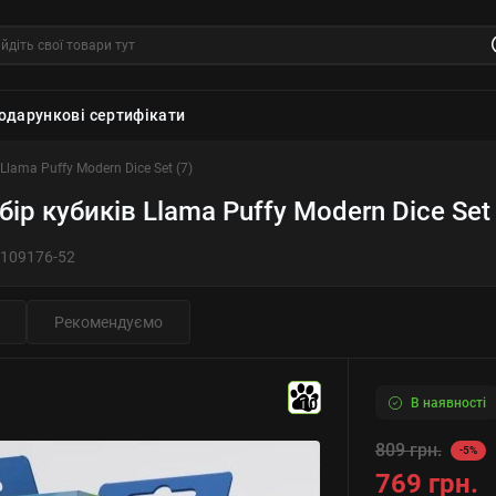
одарункові сертифікати
Llama Puffy Modern Dice Set (7)
бір кубиків Llama Puffy Modern Dice Set 
109176-52
Рекомендуємо
В наявності
10
809 грн.
-5%
769 грн.