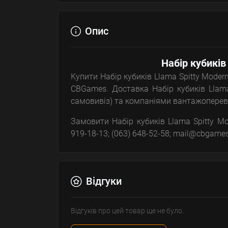
Опис
Набір кубиків 
Купити Набір кубиків Llama Spitty Modern
CBGames. Доставка Набір кубиків Llama 
самовивіз) та компаніями вантажопереві
Замовити Набір кубиків Llama Spitty Mod
919-18-13; (063) 648-52-58; mail@cbgames
Відгуки
Відгуків про цей товар ще не було.