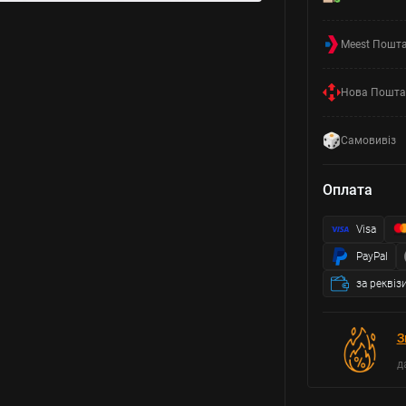
Meest Пошт
Нова Пошта
Самовивіз
Оплата
Visa
PayPal
за реквіз
З
д