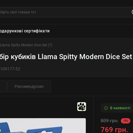
одарункові сертифікати
Llama Spitty Modern Dice Set (7)
бір кубиків Llama Spitty Modern Dice Set 
109177-52
Рекомендуємо
В наявності
10
809 грн.
-5%
769 грн.