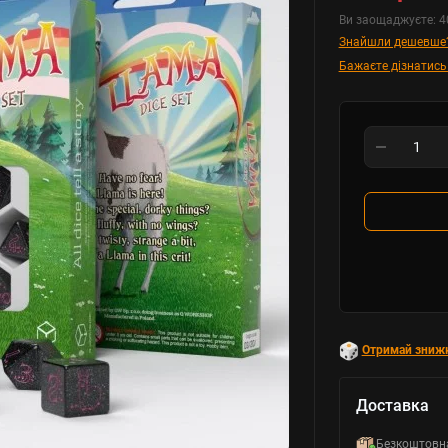
Ви заощаджуєте:
4
Знайшли дешевше
Бажаєте дізнатись
Отримай зниж
Доставка
Безкоштовн