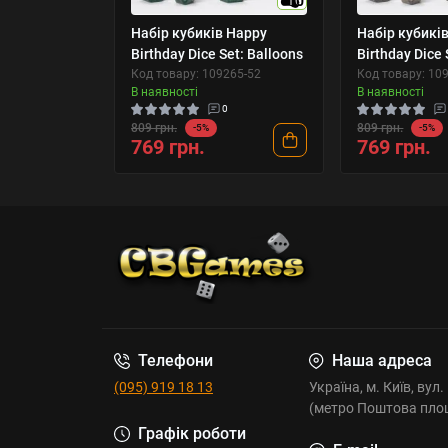
10
Набір кубиків Happy
Набір кубикі
Birthday Dice Set: Balloons
Birthday Dice 
Код товару: 109265-52
Код товару: 10
В наявності
В наявності
0
809 грн.
809 грн.
-5%
-5%
769 грн.
769 грн.
Телефони
Наша адреса
(095) 919 18 13
Україна, м. Київ, вул
(метро Поштова пло
Графік роботи