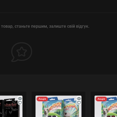
 товар, станьте першим, залиште свій відгук.
Акція
Акція