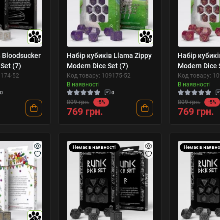
10
10
 Bloodsucker
Набір кубиків Llama Zippy
Набір кубикі
Set (7)
Modern Dice Set (7)
Modern Dice S
9174-52
Код товару: 109175-52
Код товару: 1
В наявності
В наявності
0
0
809 грн.
809 грн.
-5%
-5%
769 грн.
769 грн.
Немає в наявності
Немає в наявно