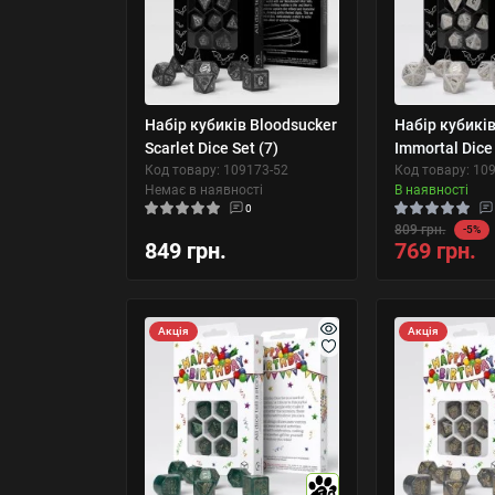
Набір кубиків Bloodsucker
Набір кубиків
Scarlet Dice Set (7)
Immortal Dice 
Код товару: 109173-52
Код товару: 10
Немає в наявності
В наявності
0
809 грн.
-5%
849 грн.
769 грн.
Акція
Акція