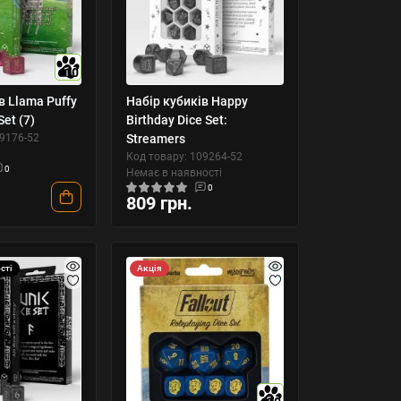
10
в Llama Puffy
Набір кубиків Happy
et (7)
Birthday Dice Set:
09176-52
Streamers
Код товару: 109264-52
0
Немає в наявності
0
809 грн.
сті
Акція