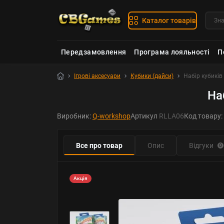
Каталог товарів
Передзамовлення
Програма лояльності
П
Ігрові аксесуари
Кубики (дайси)
Набір кубиків 
На
Виробник:
Q-workshop
Артикул
RLLA06
Код товару:
Все про товар
Опис
Відгуки
0
Акція