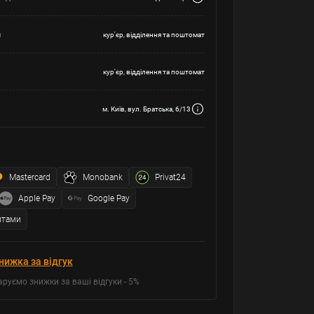
а
кур'єр, відділення та поштомат
кур'єр, відділення та поштомат
м. Київ, вул. Братська, 6/13
Mastercard
Monobank
Privat24
Apple Pay
Google Pay
итами
нижка за відгук
аруємо знижки за ваші відгуки - 5%