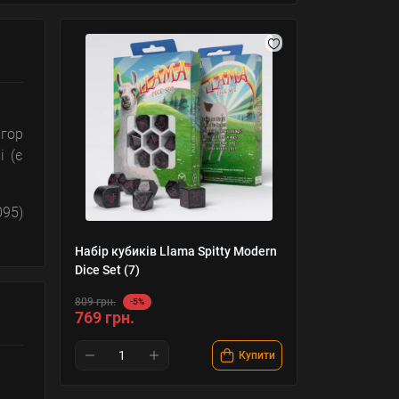
ігор
і (є
095)
Набір кубиків Llama Spitty Modern
Dice Set (7)
809 грн.
-5%
769 грн.
Купити