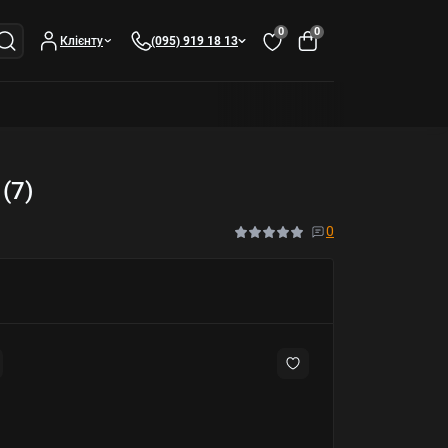
0
0
Клієнту
(095) 919 18 13
(7)
0