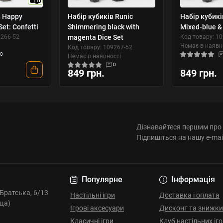
10
в Happy
Набір кубиків Runic
Набір кубикі
Set: Confetti
Shimmering black with
Mixed-blue & 
9266-52
magenta Dice Set
Код товару: 1
Немає в наявн
Код товару: 109267-52
0
Немає в наявності
0
849 грн.
849 грн.
Дізнавайтеся першим про 
Підпишіться на нашу e-mai
Популярне
Інформація
. Братська, 6/13
Настільні ігри
Доставка і оплата
ща)
Ігрові аксесуари
Дисконт та знижки
Класичні ігри
Клуб настільних іг