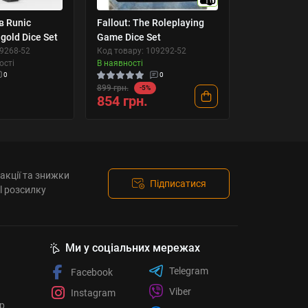
10
в Runic
Fallout: The Roleplaying
gold Dice Set
Game Dice Set
09268-52
Код товару: 109292-52
ості
В наявності
0
0
899 грн.
-5%
854 грн.
акції та знижки
Підписатися
l розсилку
Ми у соціальних мережах
Telegram
Facebook
Viber
Instagram
ор