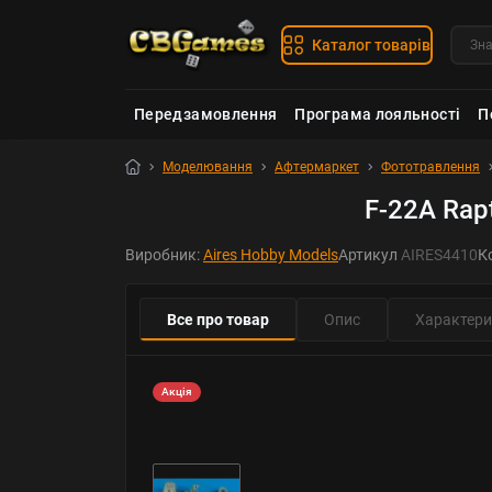
Каталог товарів
Передзамовлення
Програма лояльності
П
Моделювання
Афтермаркет
Фототравлення
F-22A Rap
Виробник:
Aires Hobby Models
Артикул
AIRES4410
К
Все про товар
Опис
Характери
Акція