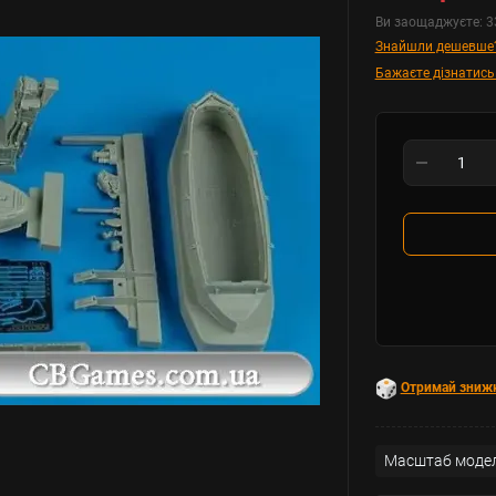
Ви заощаджуєте:
3
Знайшли дешевше
Бажаєте дізнатись
Отримай зниж
Масштаб модел