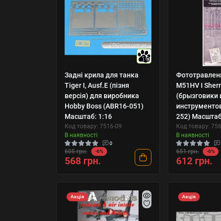
10
Задні крила для танка
Фототравлен
Tiger I, Ausf.E (пізня
M51HV I Sher
версія) для виробника
(брызговики 
Hobby Boss (ABR16-051)
инструментов
Масштаб: 1:16
252) Масштаб
Код товару: 7516-09
Код товару: 75
В наявності
В наявності
0
605 грн.
651 грн.
-6%
-6%
568 грн.
612 грн.
Акція
Акція