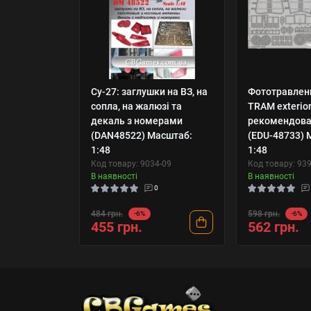
Су-27: заглушки на ВЗ, на
Фототравлени
сопла, на жалюзі та
TRAM exterior
декаль з номерами
рекомендова
(DAN48522) Масштаб:
(EDU-48733) 
1:48
1:48
Код товару: 9034-09
Код товару: 93
В наявності
В наявності
0
484 грн.
598 грн.
-6%
-6%
455 грн.
562 грн.