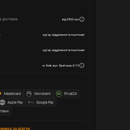
а доставка
від 3500 грн
а
кур'єр, відділення та поштомат
кур'єр, відділення та поштомат
м. Київ, вул. Братська, 6/13
Mastercard
Monobank
Privat24
Apple Pay
Google Pay
итами
нижка за відгук