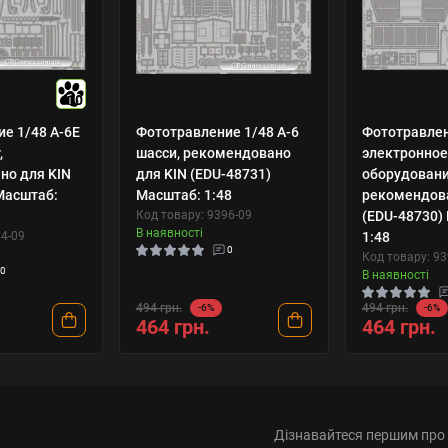
10
е 1/48 A-6E
Фототравление 1/48 А-6
Фототравлен
,
шасси, рекомендовано
электронно
но для KIN
для KIN (EDU-48731)
оборудовани
Масштаб:
Масштаб: 1:48
рекомендова
Код товару: 9396-09
(EDU-48730)
В наявності
94-09
1:48
0
Код товару: 93
0
В наявності
494 грн.
494 грн.
-6%
-6%
464 грн.
464 грн.
Дізнавайтеся першим про 