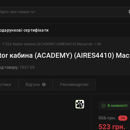
одарункові сертифікати
F-22A Raptor кабина (ACADEMY) (AIRES4410) Масштаб: 1:48
tor кабина (ACADEMY) (AIRES4410) Мас
од товару:
7837-09
стики
Відгуки
Рекомендуємо
0
В наявності
10
556 грн.
-6%
523 грн.