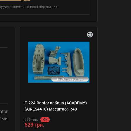
аруємо знижки за ваші відгуки - 5%
F-22A Raptor кабина (ACADEMY)
(AIRES4410) Масштаб: 1:48
ptor
ями
556 грн.
-6%
523 грн.