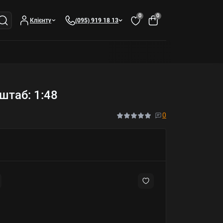
0
0
Клієнту
(095) 919 18 13
штаб: 1:48
0