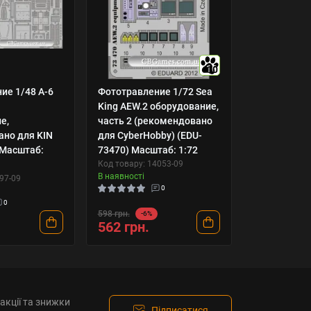
10
ие 1/48 А-6
Фототравление 1/72 Sea
е
King AEW.2 оборудование,
е,
часть 2 (рекомендовано
но для KIN
для CyberHobby) (EDU-
 Масштаб:
73470) Масштаб: 1:72
Код товару: 14053-09
В наявності
97-09
0
0
598 грн.
-6%
562 грн.
акції та знижки
Підписатися