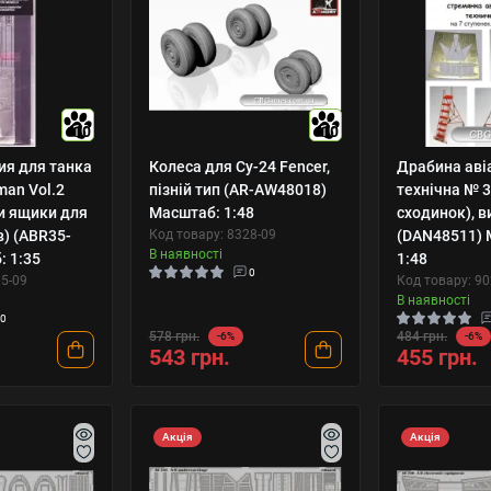
10
10
ия для танка
Колеса для Су-24 Fencer,
Драбина аві
man Vol.2
пізній тип (AR-AW48018)
технічна № 3
и ящики для
Масштаб: 1:48
сходинок), в
) (ABR35-
Код товару: 8328-09
(DAN48511) 
В наявності
: 1:35
1:48
0
65-09
Код товару: 90
В наявності
0
578 грн.
484 грн.
-6%
-6%
543 грн.
455 грн.
Акція
Акція