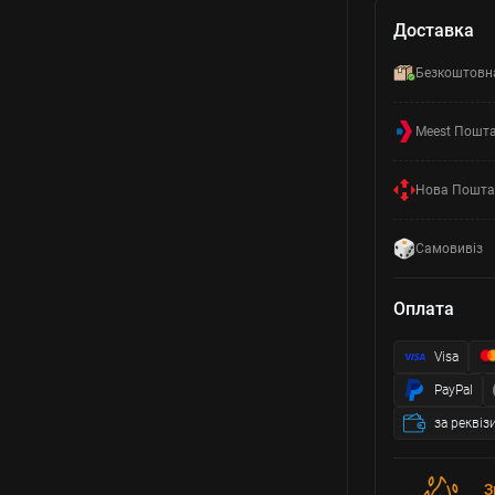
Доставка
Безкоштовн
Meest Пошт
Нова Пошта
Самовивіз
Оплата
Visa
PayPal
за реквіз
З