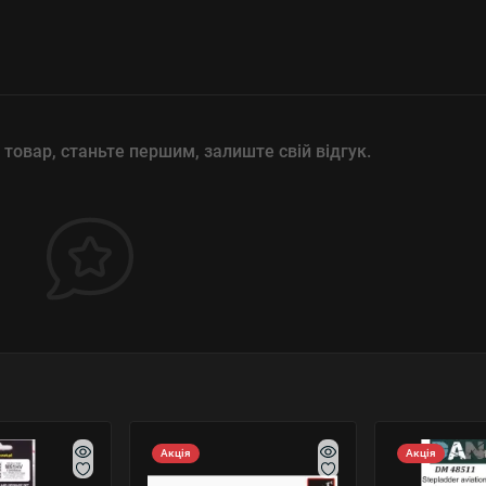
 товар, станьте першим, залиште свій відгук.
Акція
Акція