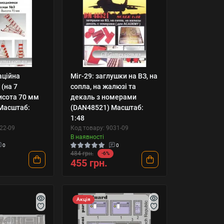
аційна
Міг-29: заглушки на ВЗ, на
 (на 7
сопла, на жалюзі та
исота 70 мм
декаль з номерами
Масштаб:
(DAN48521) Масштаб:
1:48
22-09
Код товару: 9031-09
В наявності
0
0
484 грн.
-6%
455 грн.
Акція