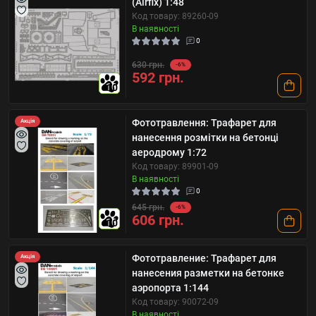
(Airfix) 1:48
Код товару: 89260-09
В наявності
0
630 грн.
-6%
592 грн.
10
Фототравлення: Трафарет для
Акція
нанесення розмітки на бетонці
аеродрому 1:72
Код товару: 89901-09
В наявності
0
645 грн.
-6%
606 грн.
10
Фототравление: Трафарет для
Акція
нанесения разметки на бетонке
аэропорта 1:144
Код товару: 90072-09
В наявності