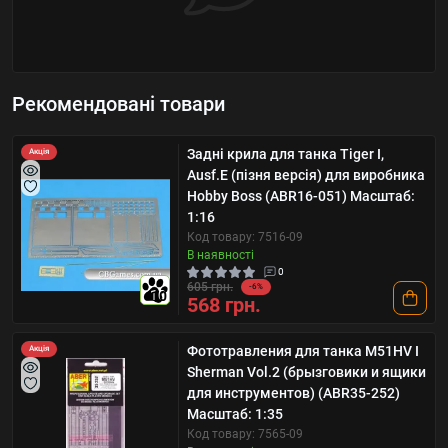
Рекомендовані товари
Задні крила для танка Tiger I,
Акція
Ausf.E (пізня версія) для виробника
Hobby Boss (ABR16-051) Масштаб:
1:16
Код товару: 7516-09
В наявності
0
605 грн.
-6%
10
568 грн.
Фототравления для танка M51HV I
Акція
Sherman Vol.2 (брызговики и ящики
для инструментов) (ABR35-252)
Масштаб: 1:35
Код товару: 7565-09