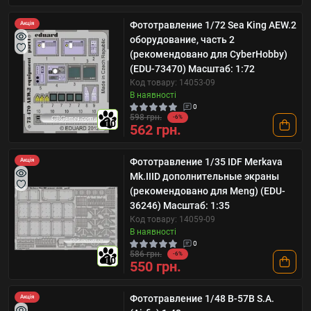
Фототравление 1/72 Sea King AEW.2
Акція
оборудование, часть 2
(рекомендовано для CyberHobby)
(EDU-73470) Масштаб: 1:72
Код товару: 14053-09
В наявності
0
598 грн.
-6%
10
562 грн.
Фототравление 1/35 IDF Merkava
Акція
Mk.IIID дополнительные экраны
(рекомендовано для Meng) (EDU-
36246) Масштаб: 1:35
Код товару: 14059-09
В наявності
0
586 грн.
-6%
10
550 грн.
Фототравление 1/48 B-57B S.A.
Акція