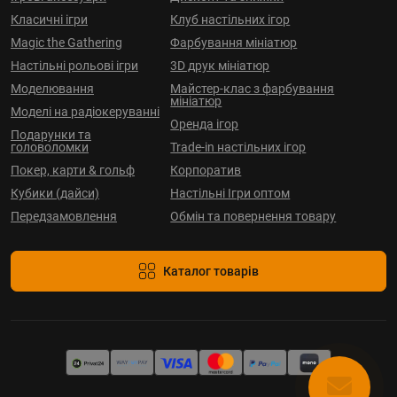
Класичні ігри
Клуб настільних ігор
Magic the Gathering
Фарбування мініатюр
Настільні рольові ігри
3D друк мініатюр
Моделювання
Майстер-клас з фарбування
мініатюр
Моделі на радіокеруванні
Оренда ігор
Подарунки та
головоломки
Trade-in настільних ігор
Покер, карти & гольф
Корпоратив
Кубики (дайси)
Настільні Ігри оптом
Передзамовлення
Обмін та повернення товару
Каталог товарів