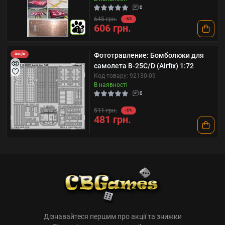
0
645 грн.
-6%
606 грн.
10
Фототравление: Бомболюки для
Акція
самолета B-25C/D (Airfix) 1:72
Код товару: 92130-09
В наявності
0
511 грн.
-6%
481 грн.
Дізнавайтеся першим про акції та знижки