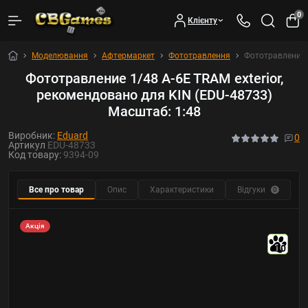
0
Клієнту
Моделювання
Афтермаркет
Фототравлення
Фототравление 1
Фототравление 1/48 A-6E TRAM exterior,
рекомендовано для KIN (EDU-48733)
Масштаб: 1:48
Виробник:
Eduard
0
Артикул
EDU-48733
Код товару:
9394-09
Все про товар
Опис
Характеристики
Відгуки
Р
0
Акція
10