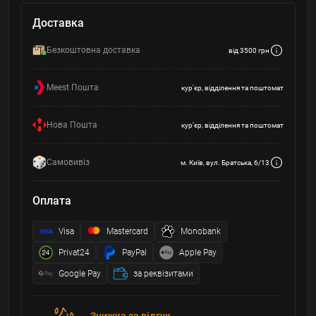
Доставка
Безкоштовна доставка
від 3500 грн
Meest Пошта
кур'єр, відділення та поштомат
Нова Пошта
кур'єр, відділення та поштомат
Самовивіз
м. Київ, вул. Братська, 6/13
Оплата
Visa
Mastercard
Monobank
Privat24
PayPal
Apple Pay
Google Pay
за реквізитами