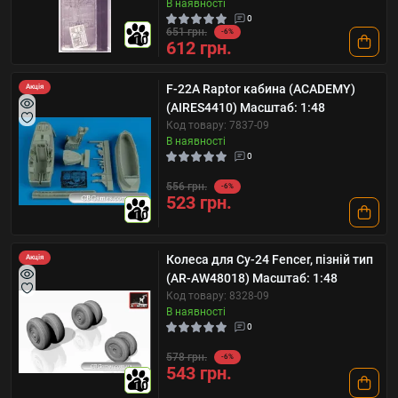
В наявності
0
651 грн.
-6%
10
612 грн.
F-22A Raptor кабина (ACADEMY)
Акція
(AIRES4410) Масштаб: 1:48
Код товару: 7837-09
В наявності
0
556 грн.
-6%
523 грн.
10
Колеса для Су-24 Fencer, пізній тип
Акція
(AR-AW48018) Масштаб: 1:48
Код товару: 8328-09
В наявності
0
578 грн.
-6%
543 грн.
10