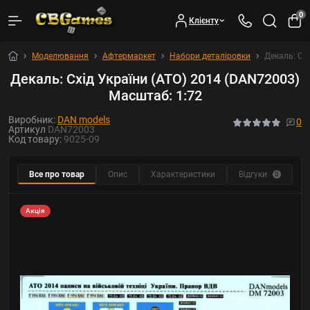
0
Клієнту
Моделювання
Афтермаркет
Набори деталіровки
Декаль: Сх
Декаль: Схід України (АТО) 2014 (DAN72003)
Масштаб: 1:72
Виробник:
DAN models
0
Артикул
DAN72003
Код товару:
9025-09
Все про товар
Опис
Характеристики
Відгуки
Р
0
Акція