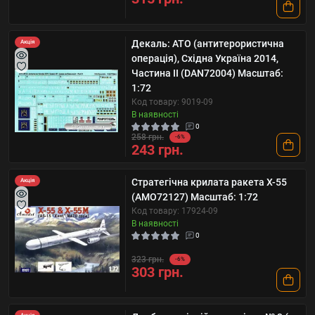
Декаль: ATO (антитерористична
Акція
операція), Східна Україна 2014,
Частина II (DAN72004) Масштаб:
1:72
Код товару: 9019-09
В наявності
0
258 грн.
-6%
243 грн.
Стратегічна крилата ракета Х-55
Акція
(AMO72127) Масштаб: 1:72
Код товару: 17924-09
В наявності
0
323 грн.
-6%
303 грн.