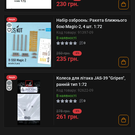
230 грн.
Набір озброєнь: Ракета ближнього
Акція
бою Magic-2, 4 шт. 1:72
Код товару: 91397-09
В наявності
0
250 грн.
-6%
235 грн.
Колеса для літака JAS-39 "Gripen",
Акція
ранній тип 1:72
Код товару: 92622-09
В наявності
0
278 грн.
-6%
261 грн.