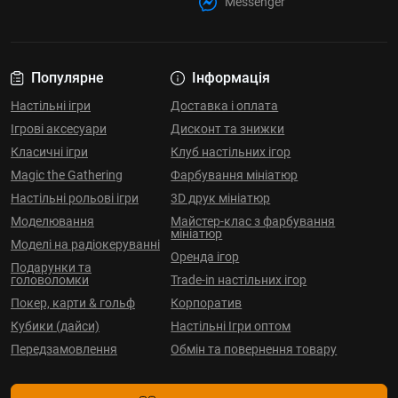
Messenger
Популярне
Інформація
Настільні ігри
Доставка і оплата
Ігрові аксесуари
Дисконт та знижки
Класичні ігри
Клуб настільних ігор
Magic the Gathering
Фарбування мініатюр
Настільні рольові ігри
3D друк мініатюр
Моделювання
Майстер-клас з фарбування
мініатюр
Моделі на радіокеруванні
Оренда ігор
Подарунки та
головоломки
Trade-in настільних ігор
Покер, карти & гольф
Корпоратив
Кубики (дайси)
Настільні Ігри оптом
Передзамовлення
Обмін та повернення товару