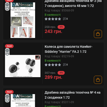
Драбина авіаційна технічна № 3 (на
Акція
7 сходинок), висота 48 мм 1:72
Код товару: 85068-09
В наявності
0
258 грн.
-6%
243 грн.
Колеса для самолета Hawker-
Акція
Siddeley "Harrier" FA.2 1:72
Код товару: 85219-09
В наявності
0
307 грн.
-6%
289 грн.
Драбина авіаційна технічна № 4 на
Акція
2 сходинки 1:72
Код товару: 85311-09
В наявності