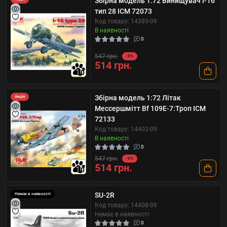
Збірна модель 1:72 Винищувач І-16
тип 28 ICM 72073
Код товару: 14389-09
В наявності
0
547 грн.
-6%
514 грн.
10
Збірна модель 1:72 Літак
Акція
Мессершмітт Bf 109E-7:Троп ICM
72133
Код товару: 14402-09
В наявності
0
547 грн.
-6%
514 грн.
10
SU-2R
Немає в наявності
Код товару: 14408-09
Немає в наявності
0