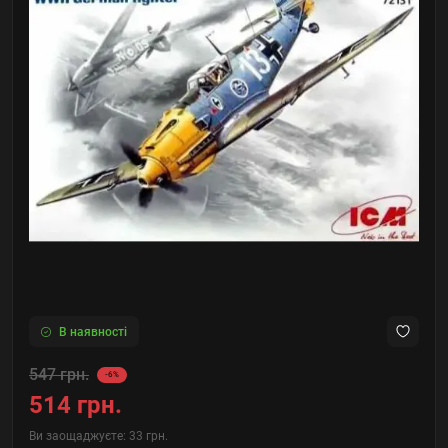
В наявності
547 грн.
-6%
514 грн.
Ви заощаджуєте:
33 грн.