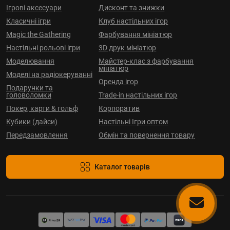
Ігрові аксесуари
Дисконт та знижки
Класичні ігри
Клуб настільних ігор
Magic the Gathering
Фарбування мініатюр
Настільні рольові ігри
3D друк мініатюр
Моделювання
Майстер-клас з фарбування
мініатюр
Моделі на радіокеруванні
Оренда ігор
Подарунки та
головоломки
Trade-in настільних ігор
Покер, карти & гольф
Корпоратив
Кубики (дайси)
Настільні Ігри оптом
Передзамовлення
Обмін та повернення товару
Каталог товарів