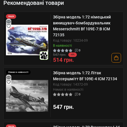
Рекомендовані товари
Збірна модель 1:72 німецький
Акція
винищувач-бомбардувальник
Messerschmitt Bf 109E-7:B ICM
72135
Код товару: 10234-09
В наявності
0
547 грн.
-6%
10
514 грн.
Збірна модель 1:72 Літак
Немає в наявності
Мессершмітт Bf 109E-4 ICM 72134
Код товару: 14372-09
Немає в наявності
0
547 грн.
Акція