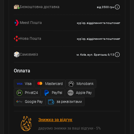
Безкоштовна доставка
від 3500 грн
Meest Пошта
кур'єр, відділення та поштомат
Нова Пошта
кур'єр, відділення та поштомат
Самовивіз
м. Київ, вул. Братська, 6/13
Оплата
Visa
Mastercard
Monobank
Privat24
PayPal
Apple Pay
Google Pay
за реквізитами
Знижка за відгук
даруємо знижки за ваші відгуки - 5%