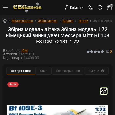
0
Клієнту
Моделювання
Збірні моделі
Авіація
Літаки
Збірна модель
Збірна модель літака Збірна модель 1:72
німецький винищувач Мессершмітт Bf 109
E3 ICM 72131 1:72
Виробник:
ICM
0
Артикул
ICM72131
Код товару:
14406-09
Все про товар
Опис
Характеристики
Відгуки
Р
0
Акція
10