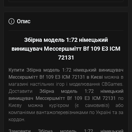
Опис
Збірна модель 1:72 німецький
винищувач Мессершмітт Bf 109 E3 ICM
72131
Купити Збірна модель 1:72 німецький винищувач
Мессершмітт Bf 109 E3 ICM 72131
в Києві
можна в
магазині настільних ігор і моделювання CBGames.
Доставити
Збірна модель 1:72 німецький
винищувач Мессершмітт Bf 109 E3 ICM 72131
по
Києву можна кур'єром (є самовивіз) або
компаніями вантажоперевізниками по Україні та за
кордон.
Замовити Збірна модель 1:72 німецький