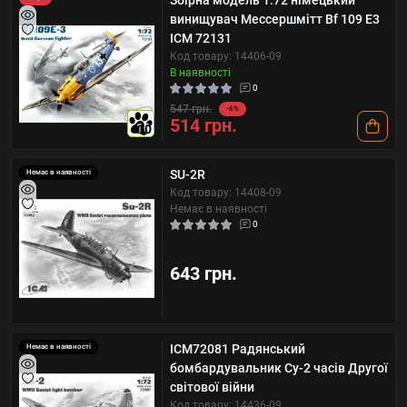
Збірна модель 1:72 німецький
винищувач Мессершмітт Bf 109 E3
ICM 72131
Код товару: 14406-09
В наявності
0
547 грн.
-6%
514 грн.
10
SU-2R
Немає в наявності
Код товару: 14408-09
Немає в наявності
0
643 грн.
ICM72081 Радянський
Немає в наявності
бомбардувальник Су-2 часів Другої
світової війни
Код товару: 14436-09