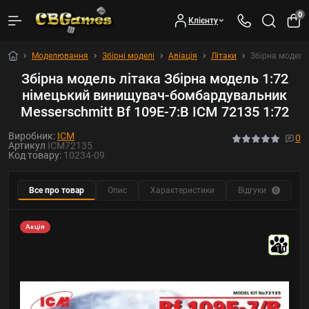
0
Клієнту
Моделювання
Збірні моделі
Авіація
Літаки
Збірна модель
Збірна модель літака Збірна модель 1:72
німецький винищувач-бомбардувальник
Messerschmitt Bf 109E-7:B ICM 72135 1:72
Виробник:
ICM
0
Артикул
ICM72135
Код товару:
10234-09
Все про товар
Опис
Характеристики
Відгуки
Р
0
Акція
10