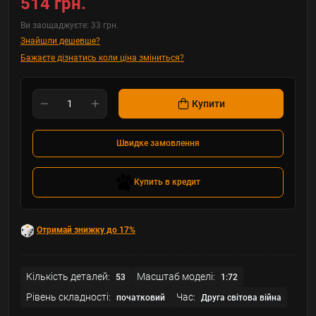
514 грн.
Ви заощаджуєте:
33 грн.
Знайшли дешевше?
Бажаєте дізнатись коли ціна зміниться?
Купити
Швидке замовлення
Купить в кредит
Отримай знижку до 17%
Кількість деталей:
Масштаб моделі:
53
1:72
Рівень складності:
Час:
початковий
Друга світова війна