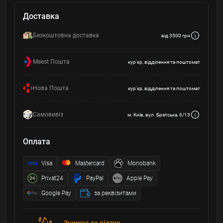
Доставка
Безкоштовна доставка
від 3500 грн
Meest Пошта
кур'єр, відділення та поштомат
Нова Пошта
кур'єр, відділення та поштомат
Самовивіз
м. Київ, вул. Братська, 6/13
Оплата
Visa
Mastercard
Monobank
Privat24
PayPal
Apple Pay
Google Pay
за реквізитами