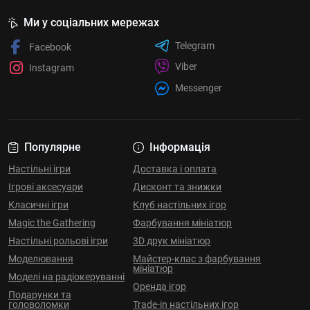
Ми у соціальних мережах
Telegram
Facebook
Viber
Instagram
Messenger
Популярне
Інформація
Настільні ігри
Доставка і оплата
Ігрові аксесуари
Дисконт та знижки
Класичні ігри
Клуб настільних ігор
Magic the Gathering
Фарбування мініатюр
Настільні рольові ігри
3D друк мініатюр
Моделювання
Майстер-клас з фарбування
мініатюр
Моделі на радіокеруванні
Оренда ігор
Подарунки та
головоломки
Trade-in настільних ігор