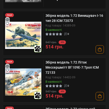
Збірна модель 1:72 Винищувач І-16
Акція
тип 28 ICM 72073
Код товару: 14389-09
В наявності
0
547 грн.
-6%
514 грн.
10
Збірна модель 1:72 Літак
Акція
Мессершмітт Bf 109E-7:Троп ICM
72133
Код товару: 14402-09
В наявності
0
547 грн.
-6%
514 грн.
10
Акція