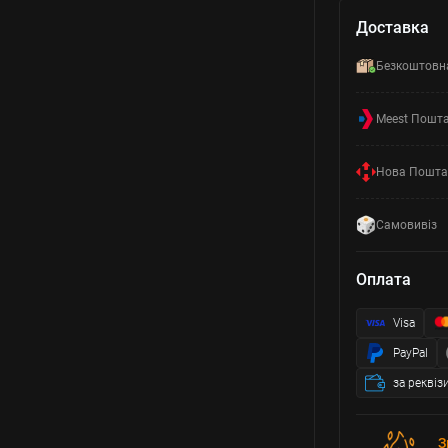
Доставка
Безкоштовн
Meest Пошт
Нова Пошта
Самовивіз
Оплата
Visa
PayPal
за реквіз
З