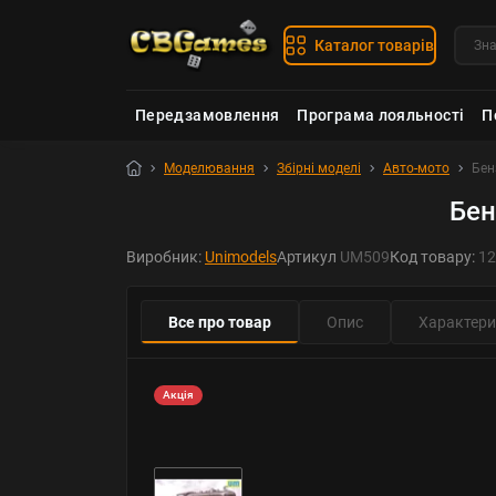
Каталог товарів
Передзамовлення
Програма лояльності
П
Моделювання
Збірні моделі
Авто-мото
Бен
Бен
Виробник:
Unimodels
Артикул
UM509
Код товару:
12
Все про товар
Опис
Характери
Акція