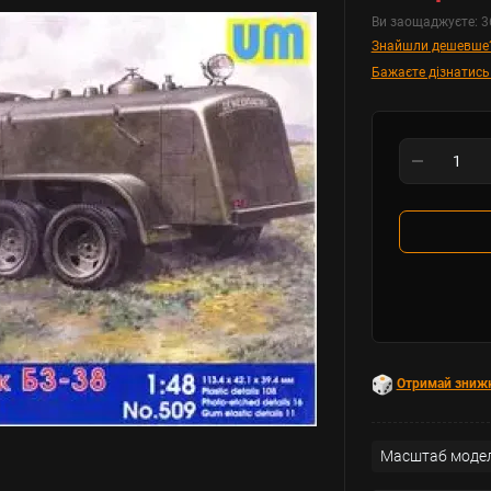
Ви заощаджуєте:
3
Знайшли дешевше
Бажаєте дізнатись
Отримай зниж
Масштаб модел