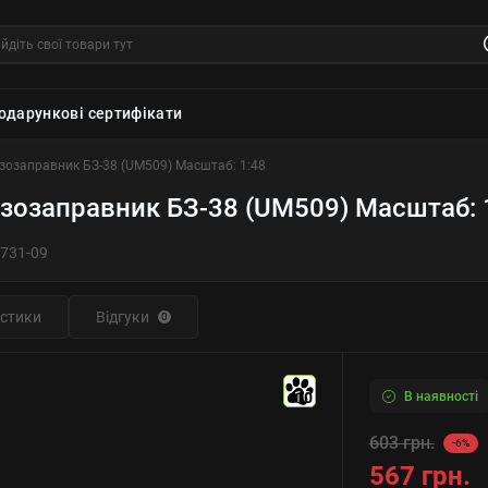
одарункові сертифікати
зозаправник БЗ-38 (UM509) Масштаб: 1:48
зозаправник БЗ-38 (UM509) Масштаб: 
731-09
стики
Відгуки
0
В наявності
10
603 грн.
-6%
567 грн.