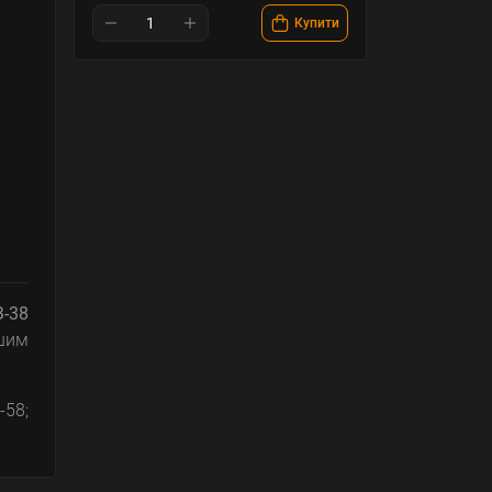
Купити
З-38
ншим
-58;