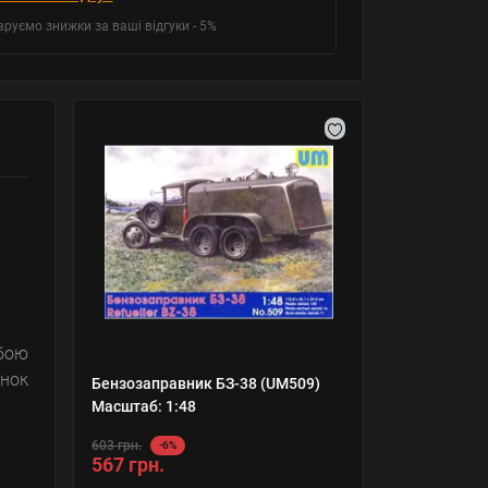
аруємо знижки за ваші відгуки - 5%
бою
нок
Бензозаправник БЗ-38 (UM509)
Масштаб: 1:48
603 грн.
-6%
567 грн.