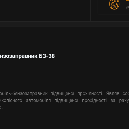
д
нзозаправник БЗ-38
іль-бензозаправник підвищеної прохідності. Являв со
иколісного автомобіля підвищеної прохідності за раху
х
.