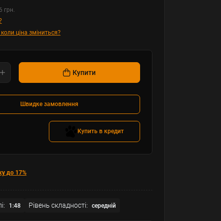
6 грн.
?
 коли ціна зміниться?
Купити
Швидке замовлення
Купить в кредит
ку до 17%
і:
Рівень складності:
1:48
середній