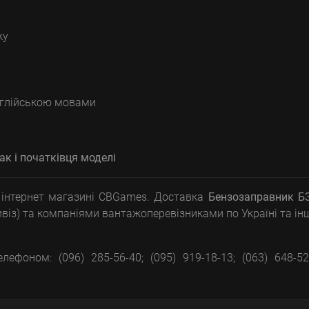
ку
англійською мовами
ак і
початківця
моделі
інтернет магазині CBGames. Доставка
Бензозаправник Б
ивіз) та компаніями вантажоперевізниками по Україні та і
лефоном: (096) 285-56-40; (095) 919-18-13; (063) 648-52