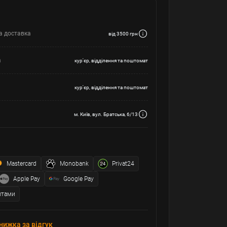
а доставка
від 3500 грн
а
кур'єр, відділення та поштомат
кур'єр, відділення та поштомат
м. Київ, вул. Братська, 6/13
Mastercard
Monobank
Privat24
Apple Pay
Google Pay
итами
нижка за відгук