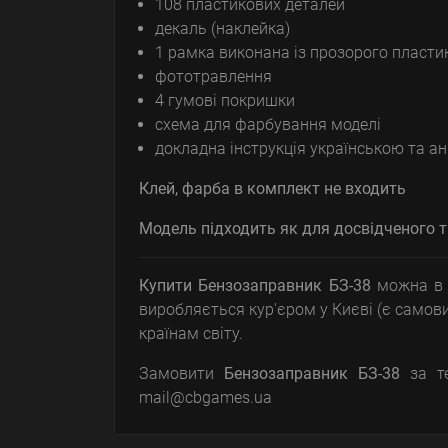
108 пластикових деталей
декаль (наклейка)
1 рамка виконана із прозорого пласти
фототравлення
4 гумові покришки
схема для фарбування моделі
докладна інструкція українською та 
Клей, фарба в комплект не входить
Модель підходить як для
досвідченого
т
Купити Бензозаправник БЗ-38
можна в 
виробляється кур'єром у Києві (є самов
країнам світу.
Замовити
Бензозаправник БЗ-38
за те
mail@cbgames.ua