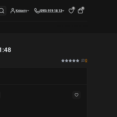
0
0
Клієнту
(095) 919 18 13
1:48
0