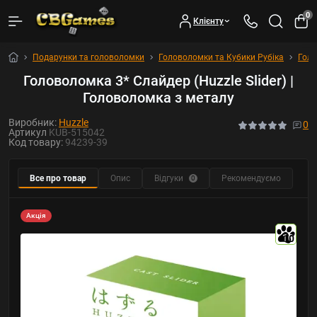
0
Клієнту
Подарунки та головоломки
Головоломки та Кубики Рубіка
Гол
Головоломка 3* Слайдер (Huzzle Slider) |
Головоломка з металу
Виробник:
Huzzle
0
Артикул
KUB-515042
Код товару:
94239-39
Все про товар
Опис
Відгуки
Рекомендуємо
0
Акція
10