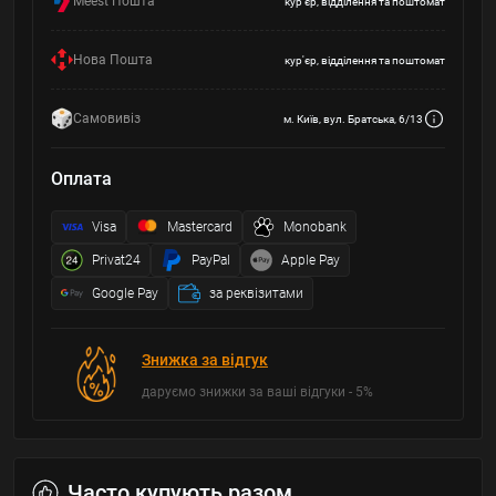
Meest Пошта
кур'єр, відділення та поштомат
Нова Пошта
кур'єр, відділення та поштомат
Самовивіз
м. Київ, вул. Братська, 6/13
Оплата
Visa
Mastercard
Monobank
Privat24
PayPal
Apple Pay
Google Pay
за реквізитами
Знижка за відгук
даруємо знижки за ваші відгуки - 5%
Часто купують разом