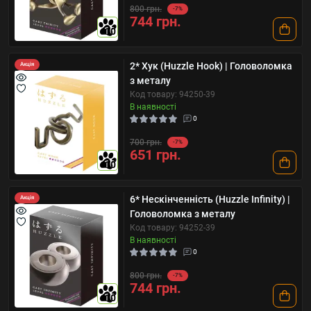
800 грн.
-7%
744 грн.
10
2* Хук (Huzzle Hook) | Головоломка
Акція
з металу
Код товару: 94250-39
В наявності
0
700 грн.
-7%
651 грн.
10
6* Нескінченність (Huzzle Infinity) |
Акція
Головоломка з металу
Код товару: 94252-39
В наявності
0
800 грн.
-7%
744 грн.
10