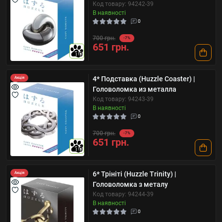
Код товару: 94242-39
В наявності
0
700 грн.
-7%
651 грн.
10
4* Подставка (Huzzle Coaster) |
Акція
Головоломка из металла
Код товару: 94243-39
В наявності
0
700 грн.
-7%
651 грн.
10
6* Трініті (Huzzle Trinity) |
Акція
Головоломка з металу
Код товару: 94244-39
В наявності
0