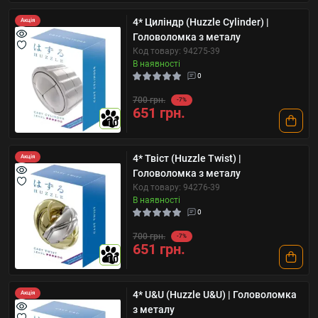
4* Циліндр (Huzzle Cylinder) |
Акція
Головоломка з металу
Код товару: 94275-39
В наявності
0
700 грн.
-7%
651 грн.
10
4* Твіст (Huzzle Twist) |
Акція
Головоломка з металу
Код товару: 94276-39
В наявності
0
700 грн.
-7%
651 грн.
10
4* U&U (Huzzle U&U) | Головоломка
Акція
з металу