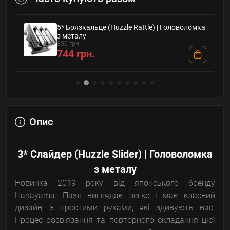
5* Брязкальце (Huzzle Rattle) | Головоломка
з металу
800 грн.
744 грн.
Опис
3* Слайдер (Huzzle Slider) | Головоломка
з металу
Новинка 2019 року від японського бренду
Hanayama. Пазл виглядає легко і має класний
дизайн, з простими рухами, які здивують вас.
Процес розв'язання та повторного складання цієї