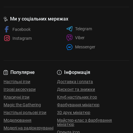
Ми у соціальних мережах
Telegram
Facebook
Viber
Instagram
Messenger
Популярне
Інформація
Настільні ігри
Доставка і оплата
Ігрові аксесуари
Дисконт та знижки
Класичні ігри
Клуб настільних ігор
Magic the Gathering
Фарбування мініатюр
Настільні рольові ігри
3D друк мініатюр
Моделювання
Майстер-клас з фарбування
мініатюр
Моделі на радіокеруванні
Оренда ігор