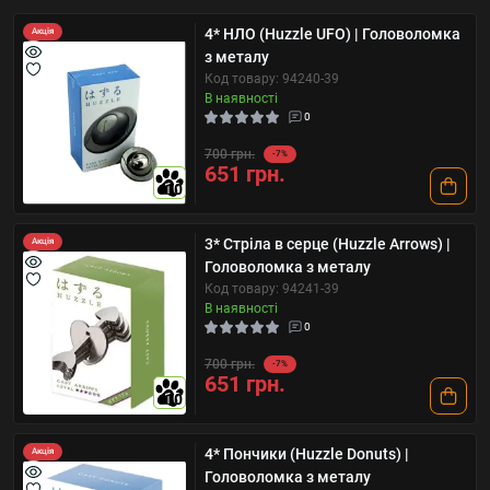
4* НЛО (Huzzle UFO) | Головоломка
Акція
з металу
Код товару: 94240-39
В наявності
0
700 грн.
-7%
651 грн.
10
3* Стріла в серце (Huzzle Arrows) |
Акція
Головоломка з металу
Код товару: 94241-39
В наявності
0
700 грн.
-7%
651 грн.
10
4* Пончики (Huzzle Donuts) |
Акція
Головоломка з металу