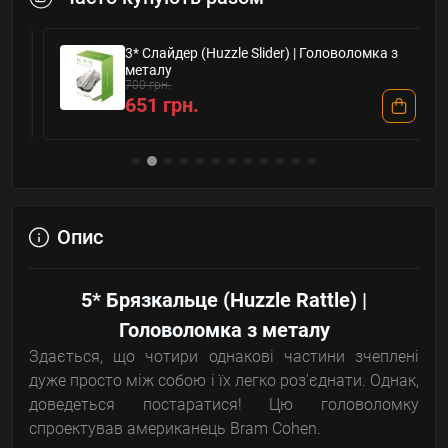
3* Слайдер (Huzzle Slider) | Головоломка з
металу
700 грн.
651 грн.
Опис
5* Брязкальце (Huzzle Rattle) |
Головоломка з металу
Здається, що чотири однакові частини зчеплені
дуже просто між собою і їх легко роз'єднати. Однак,
доведеться постаратися! Цю головоломку
спроектував американець Bram Cohen.