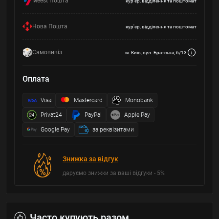
Meest Пошта
кур'єр, відділення та поштомат
Нова Пошта
кур'єр, відділення та поштомат
Самовивіз
м. Київ, вул. Братська, 6/13
Оплата
Visa
Mastercard
Monobank
Privat24
PayPal
Apple Pay
Google Pay
за реквізитами
Знижка за відгук
даруємо знижки за ваші відгуки - 5%
Часто купують разом