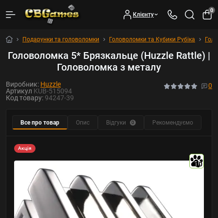
0
Клієнту
Подарунки та головоломки
Головоломки та Кубики Рубіка
Гол
Головоломка 5* Брязкальце (Huzzle Rattle) |
Головоломка з металу
Виробник:
Huzzle
0
Артикул
KUB-515094
Код товару:
94247-39
Все про товар
Опис
Відгуки
Рекомендуємо
0
Акція
10