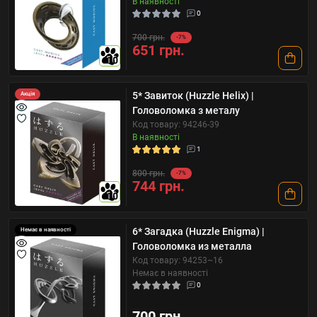
В наявності
0
700 грн.
-7%
651 грн.
10
5* Завиток (Huzzle Helix) |
Акція
Головоломка з металу
Код товару: 94246-39
В наявності
1
800 грн.
-7%
744 грн.
10
6* Загадка (Huzzle Enigma) |
Немає в наявності
Головоломка из металла
Код товару: 94253~16
Немає в наявності
0
700 грн.