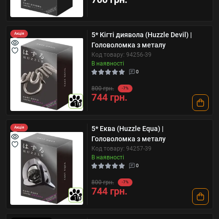
5* Кігті диявола (Huzzle Devil) |
Акція
Головоломка з металу
Код товару: 94256-39
В наявності
0
800 грн.
-7%
744 грн.
10
5* Еква (Huzzle Equa) |
Акція
Головоломка з металу
Код товару: 94257-39
В наявності
0
800 грн.
-7%
744 грн.
10