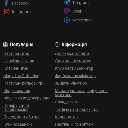
Telegram
Facebook
Viber
Instagram
Messenger
Популярне
Інформація
Настільні ігри
Доставка і оплата
Ігрові аксесуари
Дисконт та знижки
Класичні ігри
Клуб настільних ігор
Magic the Gathering
Фарбування мініатюр
Настільні рольові ігри
3D друк мініатюр
Моделювання
Майстер-клас з фарбування
мініатюр
Моделі на радіокеруванні
Оренда ігор
Подарунки та
головоломки
Trade-in настільних ігор
Покер, карти & гольф
Корпоратив
Кубики (дайси)
Настільні Ігри оптом