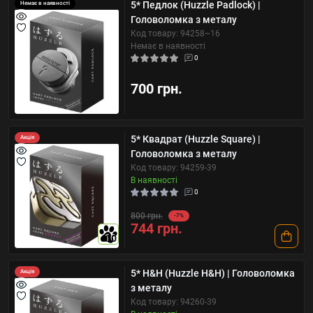
5* Педлок (Huzzle Padlock) |
Немає в наявності
Головоломка з металу
Код товару: 94258~16
Немає в наявності
0
700 грн.
5* Квадрат (Huzzle Square) |
Акція
Головоломка з металу
Код товару: 94259-39
В наявності
0
800 грн.
-7%
744 грн.
10
5* H&H (Huzzle H&H) | Головоломка
Акція
з металу
Код товару: 94260-39