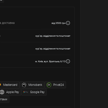
а доставка
від 3500 грн
а
кур'єр, відділення та поштомат
кур'єр, відділення та поштомат
м. Київ, вул. Братська, 6/13
Mastercard
Monobank
Privat24
Apple Pay
Google Pay
итами