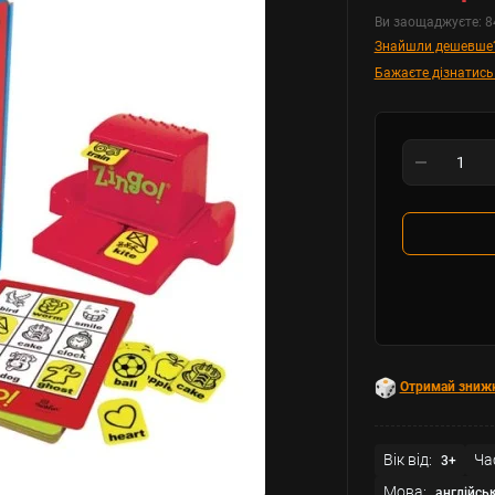
Ви заощаджуєте:
8
Знайшли дешевше
Бажаєте дізнатись
Отримай зниж
Вік від:
Ча
3+
Мова:
англійсь