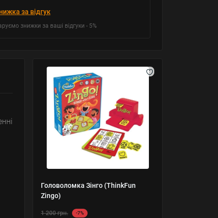
нижка за відгук
аруємо знижки за ваші відгуки - 5%
енні
Головоломка Зінго (ThinkFun
Zingo)
1 200 грн.
-7%