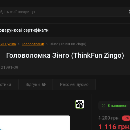
одарункові сертифікати
ки Рубіка
Головоломки
Зінго (ThinkFun Zingo)
Головоломка Зінго (ThinkFun Zingo)
121991-39
стики
Відгуки
Рекомендуємо
0
В наявності
10
1 200 грн.
-7%
1 116 грн