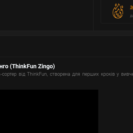
З
д
нго (ThinkFun Zingo)
-сортер від ThinkFun, створена для перших кроків у вивч