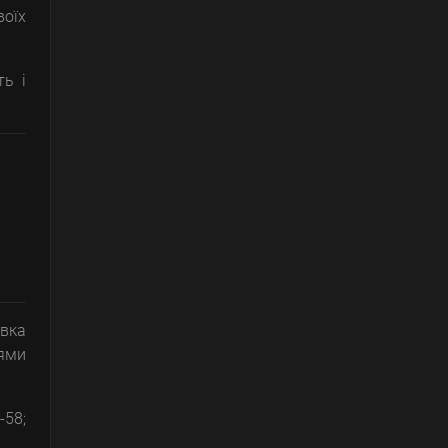
воїх
ть і
авка
ями
-58;