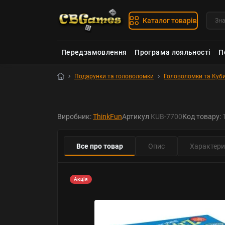
Каталог товарів
Передзамовлення
Програма лояльності
П
Подарунки та головоломки
Головоломки та Куби
Виробник:
ThinkFun
Артикул
KUB-7700
Код товару:
Все про товар
Опис
Характери
Акція