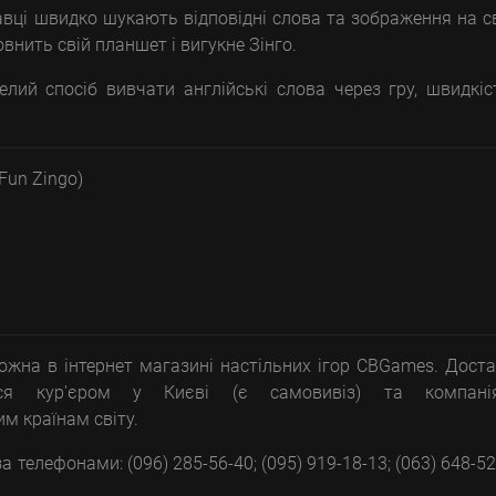
равці швидко шукають відповідні слова та зображення на с
внить свій планшет і вигукне Зінго.
елий спосіб вивчати англійські слова через гру, швидкіс
Fun Zingo)
можна в інтернет магазині настільних ігор CBGames. Дост
ться кур'єром у Києві (є самовивіз) та компані
м країнам світу.
 телефонами: (096) 285-56-40; (095) 919-18-13; (063) 648-52