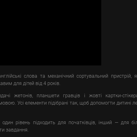
англійські слова та механічний сортувальний пристрій, 
вим для дітей від 4 років.
ачі жетонів, планшети гравців і жовті картки-стікер
вою. Усі елементи підібрані так, щоб допомогти дитині л
один рівень підходить для початківців, інший — для б
ити завдання.