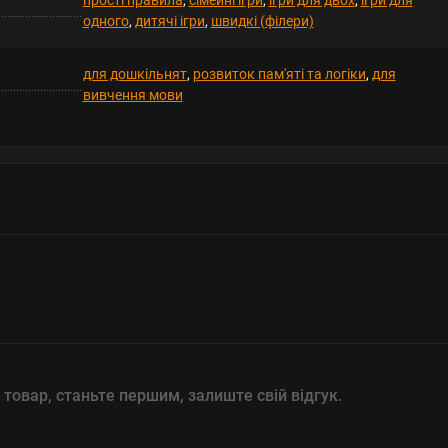
прості правила
,
сімейні ігри
,
ігри для двох
,
ігри для
одного
,
дитячі ігри
,
швидкі (філери)
для дошкільнят
,
розвиток пам'яті та логіки
,
для
вивчення мови
 товар, станьте першим, залиште свій відгук.