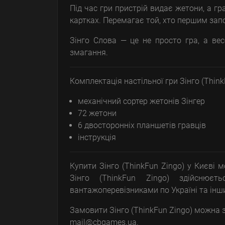
Під час гри пристрій видає жетони, а г
картках. Перемагає той, хто першим запо
Зінго Слова — це не просто гра, а вес
змагання.
Комплектація настільної гри Зінго (Think
механічний сортер жетонів Зінгер
72 жетони
6 двосторонніх планшетів гравців
інструкція
Купити Зінго (ThinkFun Zingo) у Києві 
Зінго (ThinkFun Zingo) здійснює
вантажоперевізниками по Україні та інши
Замовити Зінго (ThinkFun Zingo) можна за
mail@cbgames.ua.