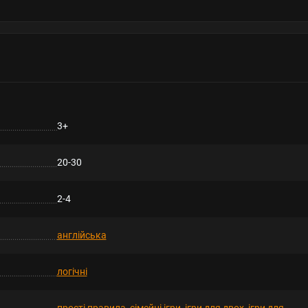
3+
20-30
2-4
англійська
логічні