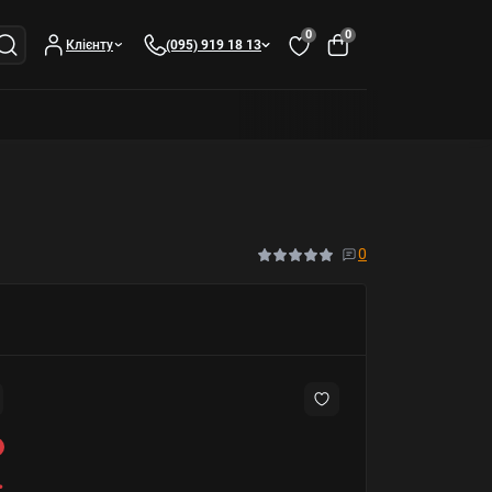
0
0
Клієнту
(095) 919 18 13
0
.