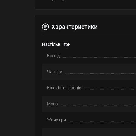
Характеристики
Настільні ігри
Вік від
Час гри
Кількість гравців
Мова
Жанр гри