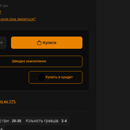
4 грн.
?
 коли ціна зміниться?
Купити
Швидке замовлення
Купить в кредит
ку до 17%
с гри:
Кількість гравців:
20-30
2-4
ка