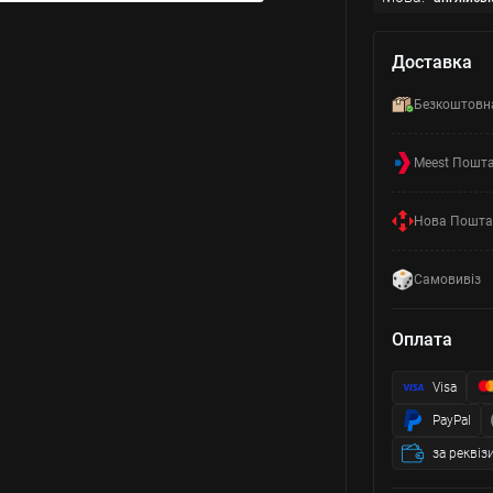
Доставка
Безкоштовн
Meest Пошт
Нова Пошта
Самовивіз
Оплата
Visa
PayPal
за реквіз