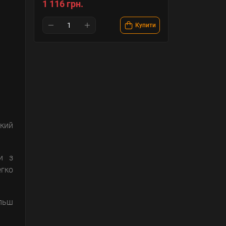
1 116 грн.
Купити
який
и з
егко
ільш