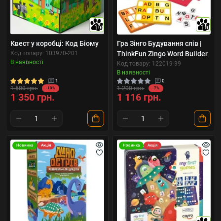
10
10
Квест у коробці: Код Біому
Гра Зінго Будування слів |
Код товару: 103970-201
ThinkFun Zingo Word Builder
В наявності
Код товару: 122019-39
В наявності
1
0
1 500 грн.
1 200 грн.
-10%
-7%
1 350 грн.
1 116 грн.
Новинка
Акція
Новинка
Акція