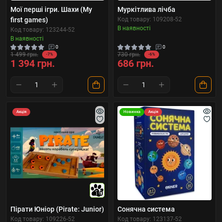
Мої перші ігри. Шахи (My
Муркітлива лічба
first games)
Код товару: 109208-52
В наявності
Код товару: 123244-52
В наявності
0
0
1 499 грн.
730 грн.
-7%
-6%
1 394 грн.
686 грн.
Акція
Новинка
Акція
10
Пірати Юніор (Pirate: Junior)
Сонячна система
Код товару: 109226-52
Код товару: 123137-52