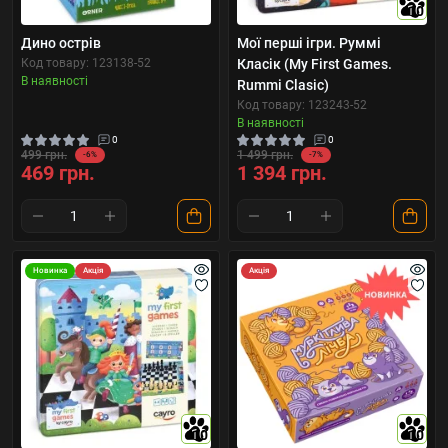
10
Дино острів
Мої перші ігри. Руммі
Код товару: 123138-52
Класік (My First Games.
В наявності
Rummi Clasic)
Код товару: 123243-52
В наявності
0
0
499 грн.
1 499 грн.
-6%
-7%
469 грн.
1 394 грн.
Новинка
Акція
Акція
10
10