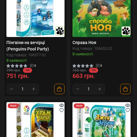
10
10
Пінгвіни на вечірці
Справа Ноя
(Penguins Pool Party)
Код товару: 106652-52
В наявності
Код товару: 106577-52
В наявності
0
0
799 грн.
705 грн.
-6%
-6%
751 грн.
663 грн.
Акція
Акція