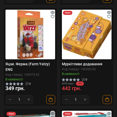
Акція
Яцзи. Ферма (Farm Yatzy)
Муркітливе додавання
ENG
Код товару: 106550-52
В наявності
Код товару: 106973-52
В наявності
0
470 грн.
0
-6%
349 грн.
442 грн.
Акція
Акція