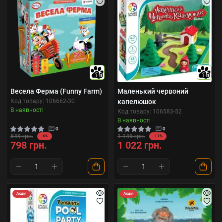
10
10
Весела Ферма (Funny Farm)
Маленький червоний
Код товару: 106662-30
капелюшок
В наявності
Код товару: 106583-52
В наявності
0
0
849 грн.
1 149 грн.
-6%
-11%
798 грн.
1 022 грн.
Акція
Акція