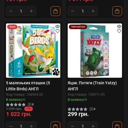
Акція
Закінчується
10
5 маленьких пташок (5
Яцзи. Потяги (Train Yatzy)
Little Birds) АНГЛ
АНГЛ
Код товару: 106965-52
Код товару: 106971-05
В наявності
В наявності
0
1 099 грн.
-7%
0
1 022 грн.
299 грн.