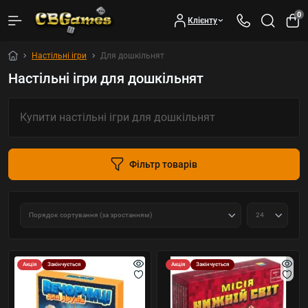
0
Клієнту
Настільні ігри
Для дошкільнят
Настільні ігри для дошкільнят
Купити настільні ігри для дошкільнят
Фільтр товарів
Акція
Закінчується
Акція
Закінчується