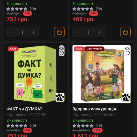
В наявності
В наявності
0
0
799 грн.
499 грн.
-6%
-6%
751 грн.
469 грн.
Акція
Акція
Закінчується
10
10
ФАКТ чи ДУМКА?
Здорова конкуренція
Код товару: 122972-52
Код товару: 122109-201
В наявності
В наявності
0
0
799 грн.
1 790 грн.
-6%
-10%
751 грн.
1 611 грн.