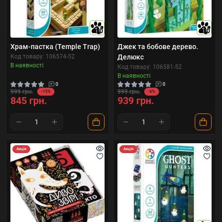
10
10
Храм-пастка (Temple Trap)
Джек та бобове дерево.
Код товару: 106574-52
Делюкс
В наявності
Код товару: 106581-52
В наявності
0
0
999 грн.
999 грн.
-15%
-6%
845 грн.
939 грн.
Акція
Акція