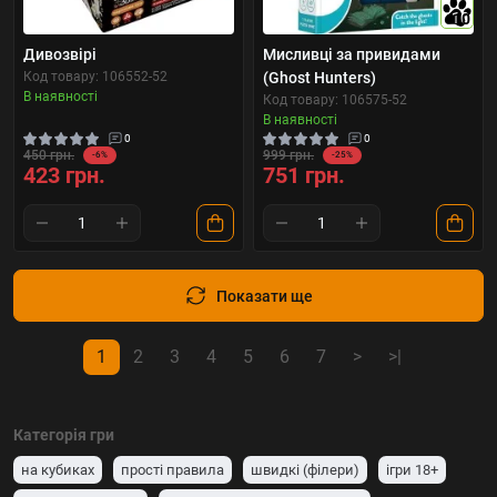
10
Дивозвірі
Мисливці за привидами
Код товару: 106552-52
(Ghost Hunters)
В наявності
Код товару: 106575-52
В наявності
0
0
450 грн.
999 грн.
-6%
-25%
423 грн.
751 грн.
Показати ще
1
2
3
4
5
6
7
>
>|
Категорія гри
на кубиках
прості правила
швидкі (філери)
ігри 18+