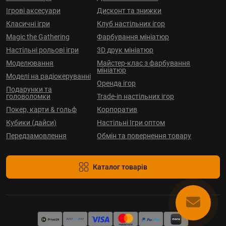
Ігрові аксесуари
Дисконт та знижки
Класичні ігри
Клуб настільних ігор
Magic the Gathering
Фарбування мініатюр
Настільні рольові ігри
3D друк мініатюр
Моделювання
Майстер-клас з фарбування
мініатюр
Моделі на радіокеруванні
Оренда ігор
Подарунки та
головоломки
Trade-in настільних ігор
Покер, карти & гольф
Корпоратив
Кубики (дайси)
Настільні Ігри оптом
Передзамовлення
Обмін та повернення товару
Каталог товарів