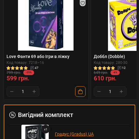
Love Фанти 69 або Ігри в ліжку
Доббл (Dobble)
Код товару: 7218~16
Код товару: 280-30
47
12
799 грн.
649 грн.
-25%
-6%
599 грн.
610 грн.
Вигідний комплект
x
1
Градус (Gradus) UA