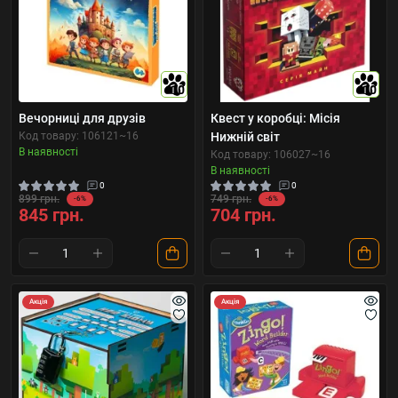
10
10
Вечорниці для друзів
Квест у коробці: Місія
Код товару: 106121~16
Нижній світ
В наявності
Код товару: 106027~16
В наявності
0
0
899 грн.
749 грн.
-6%
-6%
845 грн.
704 грн.
Акція
Акція