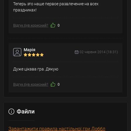
Теперь это наше первое развлечение на всех
праздниках!
Відгук був корисний?
0
Марія
02 червня 2014 (18:31)
Дуже цікава гра. Дякую
Відгук був корисний?
0
Файли
Завантажити правила настільної гри Доббл