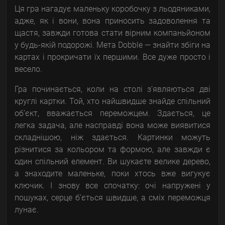
Ця гра нагадує маленьку коробочку з льодяниками,
адже, як і вони, вона приносить задоволення та
щастя, завжди готова стати вірним компаньйоном
у будь-якій подорожі. Мета Dobble — знайти збіги на
картах і прокричати їх першими. Все дуже просто і
весело.
Гра починається, коли на столі з’являються дві
круглі картки. Той, хто найшвидше знайде спільний
об’єкт, вважається переможцем. Здається, це
легка задача, але насправді вона може виявитися
складнішою, ніж здається. Картинки можуть
різнитися за кольором та формою, але завжди є
один спільний елемент. Ви шукаєте велике дерево,
а знаходите маленьке, поки хтось вже вигукує
ключик. І знову все спочатку: очі напружені у
пошуках, серце б’ється швидше, а сміх переможця
лунає.