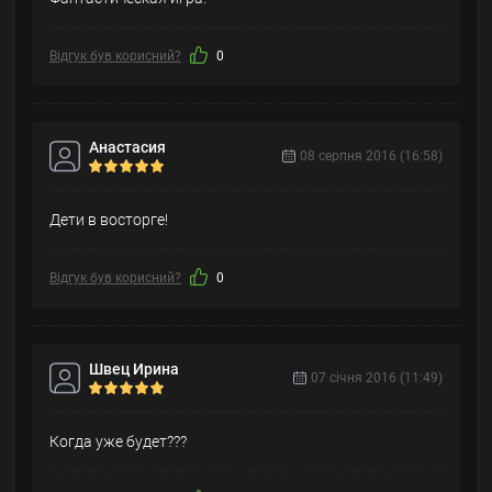
Відгук був корисний?
0
Анастасия
08 серпня 2016 (16:58)
Дети в восторге!
Відгук був корисний?
0
Швец Ирина
07 cічня 2016 (11:49)
Когда уже будет???