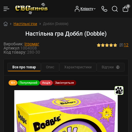
0
Клієнту
Настільні ігри
Доббл (Dobble)
Настільна гра Доббл (Dobble)
Виробник:
Ігромаг
12
Артикул
1004008
Код товару:
280-30
Все про товар
Опис
Характеристики
Відгуки
Ф
12
Хіт
Популярний
Акція
Закінчується
10