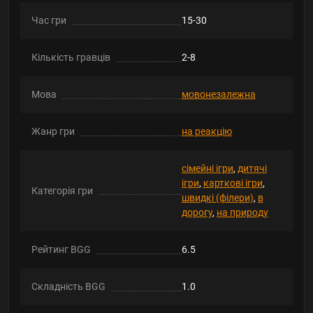
Час гри
15-30
Кількість гравців
2-8
Мова
мовонезалежна
Жанр гри
на реакцію
сімейні ігри
,
дитячі
ігри
,
карткові ігри
,
Категорія гри
швидкі (філери)
,
в
дорогу
,
на природу
Рейтинг BGG
6.5
Складність BGG
1.0