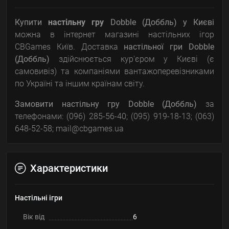
Купити
настільну гру
Dobble (Доббль) у Києві
можна в інтернет магазині настільних ігор
CBGames Київ. Доставка
настільної гри
Dobble
(Доббль)
здійснюється кур'єром у Києві (є
самовивіз) та компаніями вантажоперевізниками
по Україні та іншим країнам світу.
Замовити настільну гру Dobble (Доббль)
за
телефонами: (096) 285-56-40; (095) 919-18-13; (063)
648-52-58; mail@cbgames.ua
Характеристики
Настільні ігри
Вік від
6