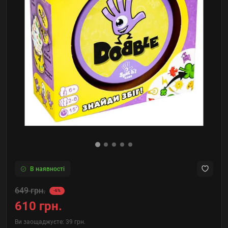
В наявності
649 грн.
-6%
610 грн.
Ви заощаджуєте:
39 грн.