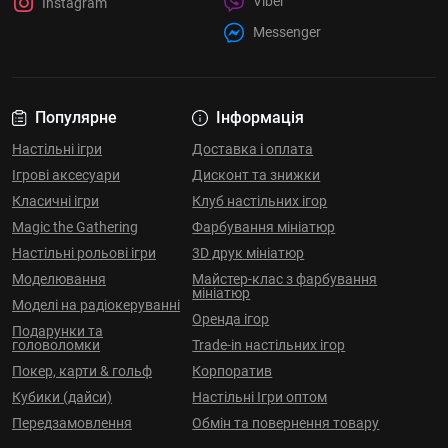
Viber
Instagram
Messenger
Популярне
Інформація
Настільні ігри
Доставка і оплата
Ігрові аксесуари
Дисконт та знижки
Класичні ігри
Клуб настільних ігор
Magic the Gathering
Фарбування мініатюр
Настільні рольові ігри
3D друк мініатюр
Моделювання
Майстер-клас з фарбування
мініатюр
Моделі на радіокеруванні
Оренда ігор
Подарунки та
головоломки
Trade-in настільних ігор
Покер, карти & гольф
Корпоратив
Кубики (дайси)
Настільні Ігри оптом
Передзамовлення
Обмін та повернення товару