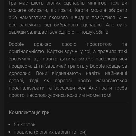
Гра має шість різних сценаріїв міні-ігор, тож ви
можете обирати, як грати. Карти можна збирати
або намагатися якомога швидше позбутися їх —
все залежить від вибраного сценарію. Але суть
завжди залишається однією — пошук збігів.
Dobble вражає своєю простотою та
оригінальністю. Картки зручні у грі, а правила такі
зрозумілі, що навіть дитина зможе насолодитися
процесом. Діти зазвичай грають у Dobble краще за
дорослих. Вони відзначають навіть найменші
деталі, тоді як дорослі часто намагаються
проаналізувати та зосередитися. Але грати треба
просто, насолоджуючись кожним моментом!
Комплектація гри:
55 карток
правила (5 різних варіантів гри)