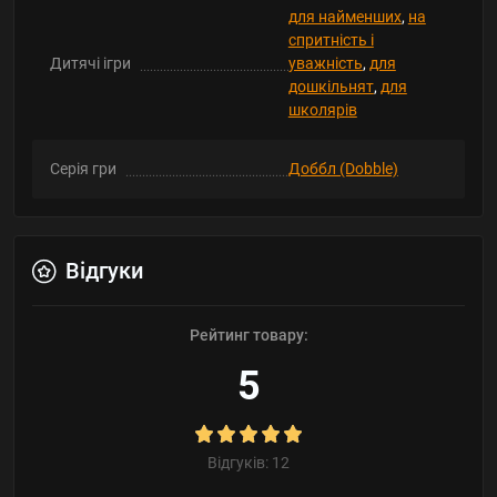
для найменших
,
на
спритність і
Дитячі ігри
уважність
,
для
дошкільнят
,
для
школярів
Серія гри
Доббл (Dobble)
Відгуки
Рейтинг товару:
5
Відгуків: 12