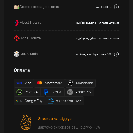
Безкоштовна доставка
від 3500 грн
Meest Пошта
кур'єр, відділення та поштомат
Нова Пошта
кур'єр, відділення та поштомат
Самовивіз
м. Київ, вул. Братська, 6/13
Оплата
Visa
Mastercard
Monobank
Privat24
PayPal
Apple Pay
Google Pay
за реквізитами
Знижка за відгук
даруємо знижки за ваші відгуки - 5%