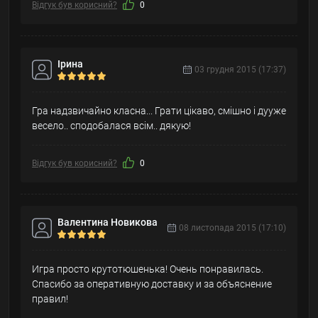
Відгук був корисний?
0
Ірина
03 грудня 2015 (17:37)
Гра надзвичайно класна... Грати цікаво, смішно і дууже
весело.. сподобалася всім.. дякую!
Відгук був корисний?
0
Валентина Новикова
08 листопада 2015 (17:10)
Игра просто крутотюшенька! Очень понравилась.
Спасибо за оперативную доставку и за объяснение
правил!