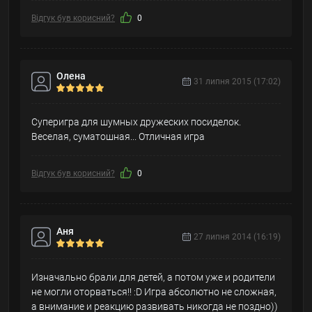
Відгук був корисний?
0
Олена
31 липня 2015 (17:02)
Суперигра для шумных дружеских посиделок.
Веселая, суматошная... Отличная игра
Відгук був корисний?
0
Аня
27 липня 2014 (16:19)
Изначально брали для детей, а потом уже и родители
не могли оторваться!! :D Игра абсолютно не сложная,
а внимание и реакцию развивать никогда не поздно))