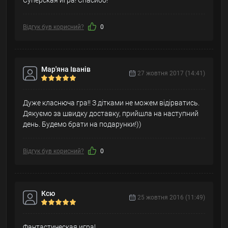
Суперская игра! Спасибо!
Відгук був корисний?
0
Мар'яна Іванів
27 жовтня 2017 (14:41)
Дуже класнюча гра!! З дітками не можем відірватись.
Дякуємо за швидку доставку, прийшла на наступний
день. Будемо брати на подарунки!))
Відгук був корисний?
0
Ксю
25 жовтня 2016 (11:49)
Фантастическая игра!