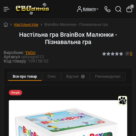
0
Клієнту
Настільні ігри
BrainBox Малюнки - Пізнавальна гра
Настільна гра BrainBox Малюнки -
Пізнавальна гра
Виробник:
YaGo
0
Артикул
optyago012
Код товару:
109158-52
Все про товар
Опис
Відгуки
Рекомендуємо
0
Акція
10