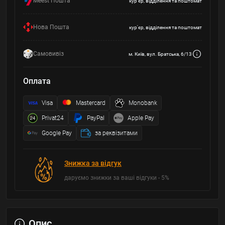
Meest Пошта
кур'єр, відділення та поштомат
Нова Пошта
кур'єр, відділення та поштомат
Самовивіз
м. Київ, вул. Братська, 6/13
Оплата
Visa
Mastercard
Monobank
Privat24
PayPal
Apple Pay
Google Pay
за реквізитами
Знижка за відгук
даруємо знижки за ваші відгуки - 5%
Опис