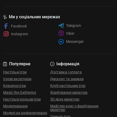
Ми у соціальних мережах
Telegram
Facebook
Viber
Instagram
Messenger
Популярне
Інформація
Настільні ігри
Доставка і оплата
Ігрові аксесуари
Дисконт та знижки
Класичні ігри
Клуб настільних ігор
Magic the Gathering
Фарбування мініатюр
Настільні рольові ігри
3D друк мініатюр
Моделювання
Майстер-клас з фарбування
мініатюр
Моделі на радіокеруванні
Оренда ігор