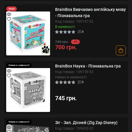
BrainBox Вивчаємо англійську мову
Акція
- Пізнавальна гра
Код товару: 109157-52
В наявності
0
745 грн.
-6%
700 грн.
10
BrainBox Наука - Пізнавальна гра
Немає в наявності
Код товару: 109159-52
Немає в наявності
0
745 грн.
Зіг - Зап. Дісней (Zig Zap Disney)
Немає в наявності
Код товару: 109653-52