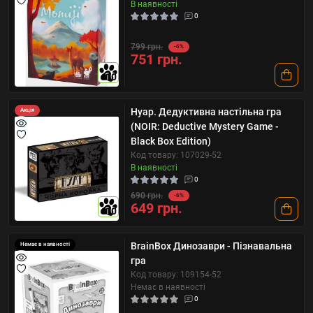
В наявності
0
799 грн.
-6%
751 грн.
10
Нуар. Дедуктивна настільна гра
Акція
(NOIR: Deductive Mystery Game -
Black Box Edition)
Код товару: 107029-52
В наявності
0
690 грн.
-6%
649 грн.
10
BrainBox Динозаври - Пізнавальна
Немає в наявності
гра
Код товару: 109154-52
Немає в наявності
0