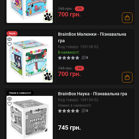
745 грн.
-6%
700 грн.
10
BrainBox Малюнки - Пізнавальна
Акція
гра
Код товару: 109158-52
В наявності
0
745 грн.
-6%
700 грн.
10
BrainBox Наука - Пізнавальна гра
Немає в наявності
Код товару: 109159-52
Немає в наявності
0
745 грн.