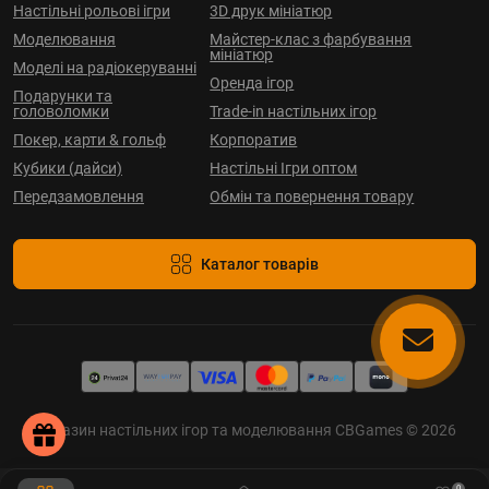
Настільні рольові ігри
3D друк мініатюр
Моделювання
Майстер-клас з фарбування
мініатюр
Моделі на радіокеруванні
Оренда ігор
Подарунки та
головоломки
Trade-in настільних ігор
Покер, карти & гольф
Корпоратив
Кубики (дайси)
Настільні Ігри оптом
Передзамовлення
Обмін та повернення товару
Каталог товарів
Магазин настільних ігор та моделювання CBGames © 2026
0