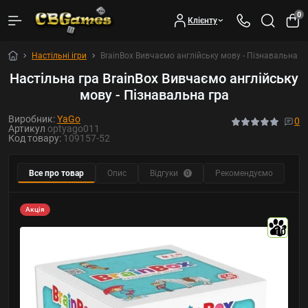
0
Клієнту
Настільні ігри
BrainBox Вивчаємо англійську мову - Пізнавальна г
Настільна гра BrainBox Вивчаємо англійську
мову - Пізнавальна гра
Виробник:
YaGo
0
Артикул
optyago011
Код товару:
109157-52
Все про товар
Опис
Відгуки
Рекомендуємо
0
Акція
10