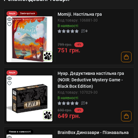
Momiji. Настільна гра
Акція
Закінчується
Код товару: 106881-30
В наявності
0
799 грн.
-6%
751 грн.
10
Нуар. Дедуктивна настільна гра
Акція
(NOIR: Deductive Mystery Game -
Black Box Edition)
Код товару: 107029-30
В наявності
0
690 грн.
-6%
649 грн.
10
BrainBox Динозаври - Пізнавальна
Немає в наявності