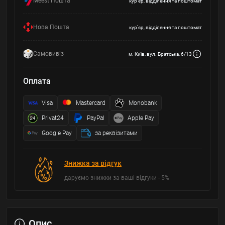
Meest Пошта
кур'єр, відділення та поштомат
Нова Пошта
кур'єр, відділення та поштомат
Самовивіз
м. Київ, вул. Братська, 6/13
Оплата
Visa
Mastercard
Monobank
Privat24
PayPal
Apple Pay
Google Pay
за реквізитами
Знижка за відгук
даруємо знижки за ваші відгуки - 5%
Опис