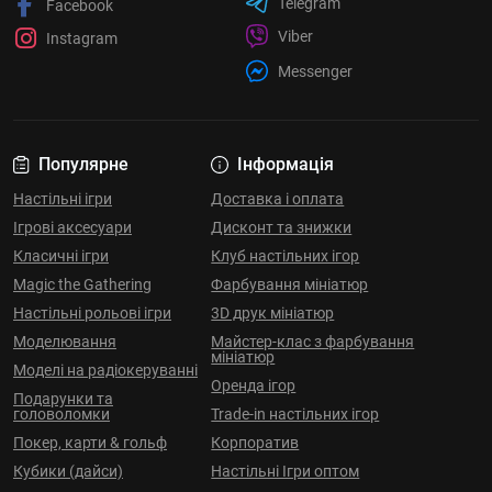
Telegram
Facebook
Viber
Instagram
Messenger
Популярне
Інформація
Настільні ігри
Доставка і оплата
Ігрові аксесуари
Дисконт та знижки
Класичні ігри
Клуб настільних ігор
Magic the Gathering
Фарбування мініатюр
Настільні рольові ігри
3D друк мініатюр
Моделювання
Майстер-клас з фарбування
мініатюр
Моделі на радіокеруванні
Оренда ігор
Подарунки та
головоломки
Trade-in настільних ігор
Покер, карти & гольф
Корпоратив
Кубики (дайси)
Настільні Ігри оптом