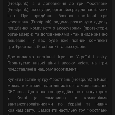
(Frostpunk), а й доповнення до гри Фростпанк
(Frostpunk), аксесуари, органайзери для настільних
ігор. При придбанні базової настільні гри
Фростпанк (Frostpunk) радимо розглянути одразу
придбання комплекту з аксесуарами (протектори,
органайзери) та доповненнями - так вийде значно
дешевше і у вас буде вже повний комплект
гри Фростпанк (Frostpunk) та аксесуарів.
Доставляємо настільні ігри по Україні і світу.
Гарантуємо низькі ціни і високу якість на ігри,
представлені в нашому асортименті.
Купити настільну гру Фростпанк (Frostpunk) в Києві
можна в магазині настільних ігор та моделювання
CBGames. Доставка товару здійснюється кур'єром
у Києві (є самовивіз) та компаніями
вантажоперевізниками по Україні та іншим
країнам світу. Замовити настільну гру Фростпанк