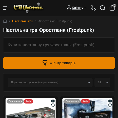
0
Клієнту
Настільні ігри
Фростпанк (Frostpunk)
Настільна гра Фростпанк (Frostpunk)
Купити настільну гру Фростпанк (Frostpunk)
Фільтр товарів
Доповнення
Акція
Доповнення
Акція