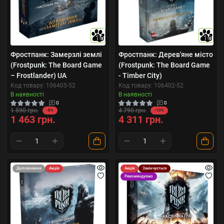
10
10
Фростпанк: Замерзлі землі
Фростпанк: Дерев'яне місто
(Frostpunk: The Board Game
(Frostpunk: The Board Game
– Frostlander) UA
- Timber City)
Код товару: 106405-52
Код товару: 106402-52
В наявності
В наявності
0
0
1 590 грн.
4 790 грн.
-8%
-10%
1 463 грн.
4 311 грн.
Доповнення
Акція
Акція
Закінчується
Рекомендуємо