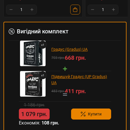
Вигідний комплект
x
1
Градус (Gradus) UA
668 грн.
703 грн.
x
1
Підвищуй Градус (UP Gradus)
UA
411 грн.
483 грн.
1 186 грн.
1 079 грн.
Купити
Економія:
108 грн.