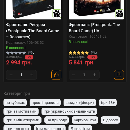
10
10
Фростпанк: Ресурси
Фростпанк (Frostpunk: The
(Frostpunk: The Board Game
Board Game) UA
– Resources)
Код товару: 106401-52
В наявності
Код товару: 106403-52
В наявності
0
3
3 290 грн.
6 490 грн.
-9%
-10%
2 994 грн.
5 841 грн.
Категорія гри
на кубиках
прості правила
швидкі (філери)
ігри 18+
Ігри за мотивами
Ігри українських видавництв
Ігри з мініатюрами
На природу
Карткові ігри
В дорогу
Ігри для двох
Ігри для одного
Дитячі ігри