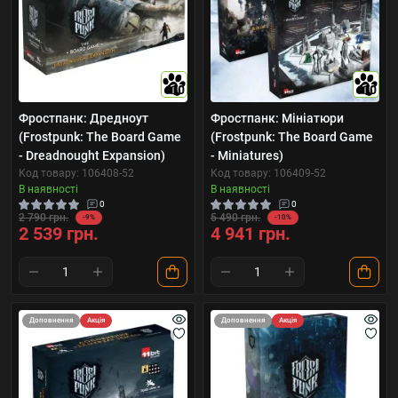
10
10
Фростпанк: Дредноут
Фростпанк: Мініатюри
(Frostpunk: The Board Game
(Frostpunk: The Board Game
- Dreadnought Expansion)
- Miniatures)
Код товару: 106408-52
Код товару: 106409-52
В наявності
В наявності
0
0
2 790 грн.
5 490 грн.
-9%
-10%
2 539 грн.
4 941 грн.
Доповнення
Акція
Доповнення
Акція