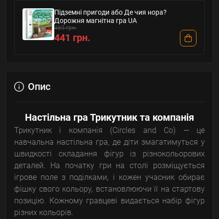
Підземні пригоди або Де чия нора?
Дорожня магнітна гра UA
469 грн.
441 грн.
Опис
Настільна гра Трикутник та компанія
Трикутник і компанія (Circles and Co) — це
навчальна настільна гра, де діти змагатимуться у
швидкості складання фігур із різнокольорових
деталей. На початку гри на столі розміщується
ігрове поле з поділками, і кожен учасник обирає
фішку свого кольору, встановлюючи її на стартову
позицію. Кожному гравцеві видається набір фігур
різних кольорів.