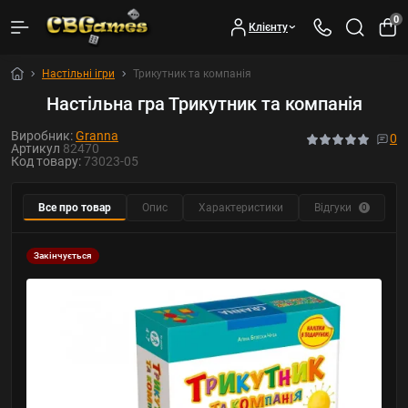
0
Клієнту
Настільні ігри
Трикутник та компанія
Настільна гра Трикутник та компанія
Виробник:
Granna
0
Артикул
82470
Код товару:
73023-05
Все про товар
Опис
Характеристики
Відгуки
Ф
0
Закінчується