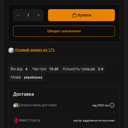
Купити
Швидке замовлення
Отримай знижку до 17%
Вік від:
Час гри:
Кількість гравців:
4
15-30
2-4
Мова:
українська
Доставка
Безкоштовна доставка
від 3500 грн
Meest Пошта
кур'єр, відділення та поштомат