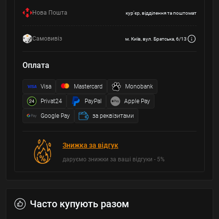
Нова Пошта
кур'єр, відділення та поштомат
Самовивіз
м. Київ, вул. Братська, 6/13
Оплата
Visa
Mastercard
Monobank
Privat24
PayPal
Apple Pay
Google Pay
за реквізитами
Знижка за відгук
даруємо знижки за ваші відгуки - 5%
Часто купують разом