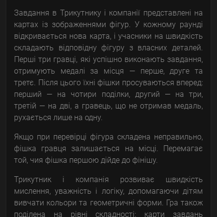
Завдання в Трикутнику і компанії представлені на
картах із зображеннями фігур. У кожному раунді
відкривається нова карта, і учасники на швидкість
складають відповідну фігуру з власних деталей.
Перші три гравці, які успішно виконають завдання,
отримують медалі за місця — перше, друге та
третє. Після цього їхні фішки просуваються вперед:
перший — на чотири поділки, другий — на три,
третій — на дві, а гравець, що не отримав медаль,
рухається лише на одну.
Якщо при перевірці фігура складена неправильно,
фішка гравця залишається на місці. Перемагає
той, чия фішка першою дійде до фінішу.
Трикутник і компанія розвиває швидкість
мислення, уважність і логіку, допомагаючи дітям
вивчати кольори та геометричні форми. Гра також
поділена на рівні складності: карти завдань