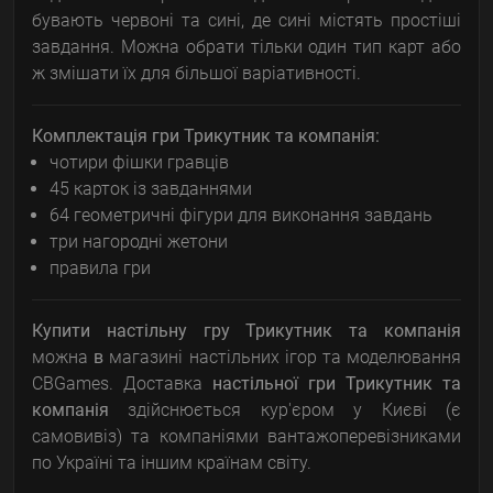
бувають червоні та сині, де сині містять простіші
завдання. Можна обрати тільки один тип карт або
ж змішати їх для більшої варіативності.
Комплектація гри Трикутник та компанія:
чотири фішки гравців
45 карток із завданнями
64 геометричні фігури для виконання завдань
три нагородні жетони
правила гри
Купити настільну гру Трикутник та компанія
можна
в
магазині настільних ігор та моделювання
CBGames. Доставка
настільної гри
Трикутник та
компанія
здійснюється кур'єром у Києві (є
самовивіз) та компаніями вантажоперевізниками
по Україні та іншим країнам світу.