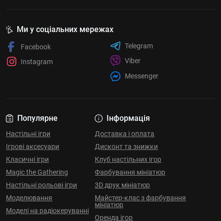
Ми у соціальних мережах
Telegram
Facebook
Viber
Instagram
Messenger
Популярне
Інформація
Настільні ігри
Доставка і оплата
Ігрові аксесуари
Дисконт та знижки
Класичні ігри
Клуб настільних ігор
Magic the Gathering
Фарбування мініатюр
Настільні рольові ігри
3D друк мініатюр
Моделювання
Майстер-клас з фарбування
мініатюр
Моделі на радіокеруванні
Оренда ігор