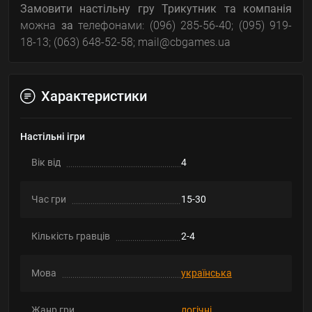
Замовити настільну гру
Трикутник та компанія
можна
за
телефонами: (096) 285-56-40; (095) 919-
18-13; (063) 648-52-58; mail@cbgames.ua
Характеристики
Настільні ігри
Вік від
4
Час гри
15-30
Кількість гравців
2-4
Мова
українська
Жанр гри
логічні