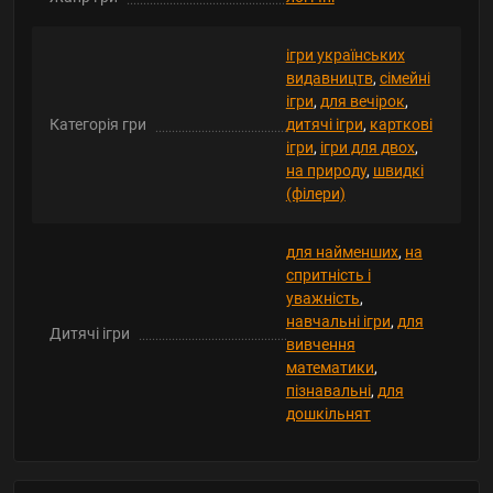
ігри українських
видавництв
,
сімейні
ігри
,
для вечірок
,
Категорія гри
дитячі ігри
,
карткові
ігри
,
ігри для двох
,
на природу
,
швидкі
(філери)
для найменших
,
на
спритність і
уважність
,
навчальні ігри
,
для
Дитячі ігри
вивчення
математики
,
пізнавальні
,
для
дошкільнят