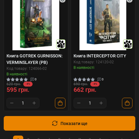
10
10
Книга GOTREK GURNISSON:
Книга INTERCEPTOR CITY
VERMINSLAYER (PB)
Код товару: 124120-02
В наявності
Код товару: 124066-02
В наявності
0
0
620 грн.
690 грн.
-4%
-4%
595 грн.
662 грн.
Показати ще