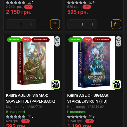
0
0
2 240 грн.
620 грн.
-4%
-4%
2 150 грн.
595 грн.
Новинка
Акція
Закінчується
Новинка
Акція
Закінчується
10
10
Книга AGE OF SIGMAR:
Книга AGE OF SIGMAR:
SKAVENTIDE (PAPERBACK)
STARSEERS RUIN (HB)
Код товару: 124027-02
Код товару: 124049-02
В наявності
В наявності
0
0
620 грн.
1 240 грн.
-4%
-4%
595 грн.
1 190 грн.