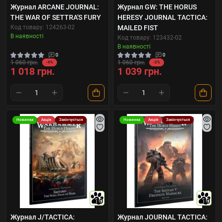
Журнал ARCANE JOURNAL:
Журнал GW: THE HORUS
THE WAR OF SETTRA'S FURY
HERESY JOURNAL TACTICA:
Код товару: 124263-02
MAILED FIST
В наявності
Код товару: 123432-02
В наявності
0
0
1 060 грн.
1 060 грн.
-4%
-2%
1 018 грн.
1 039 грн.
Новинка
Акція
Закінчується
Новинка
Акція
Закінчується
10
10
Журнал J/TACTICA:
Журнал JOURNAL TACTICA: