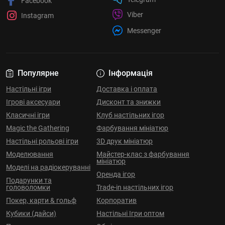
Facebook
Viber
Instagram
Messenger
Популярне
Інформація
Настільні ігри
Доставка і оплата
Ігрові аксесуари
Дисконт та знижки
Класичні ігри
Клуб настільних ігор
Magic the Gathering
Фарбування мініатюр
Настільні рольові ігри
3D друк мініатюр
Моделювання
Майстер-клас з фарбування
мініатюр
Моделі на радіокеруванні
Оренда ігор
Подарунки та
головоломки
Trade-in настільних ігор
Покер, карти & гольф
Корпоратив
Кубики (дайси)
Настільні Ігри оптом