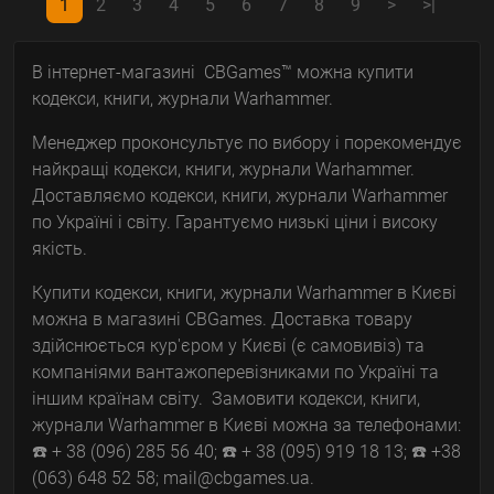
1
2
3
4
5
6
7
8
9
>
>|
В інтернет-магазині CBGames™ можна купити
кодекси, книги, журнали Warhammer.
Менеджер проконсультує по вибору і порекомендує
найкращі кодекси, книги, журнали Warhammer.
Доставляємо кодекси, книги, журнали Warhammer
по Україні і світу. Гарантуємо низькі ціни і високу
якість.
Купити кодекси, книги, журнали Warhammer в Києві
можна в магазині CBGames. Доставка товару
здійснюється кур'єром у Києві (є самовивіз) та
компаніями вантажоперевізниками по Україні та
іншим країнам світу. Замовити кодекси, книги,
журнали Warhammer в Києві можна за телефонами:
☎️ + 38 (096) 285 56 40; ☎️ + 38 (095) 919 18 13; ☎️ +38
(063) 648 52 58; mail@cbgames.ua.