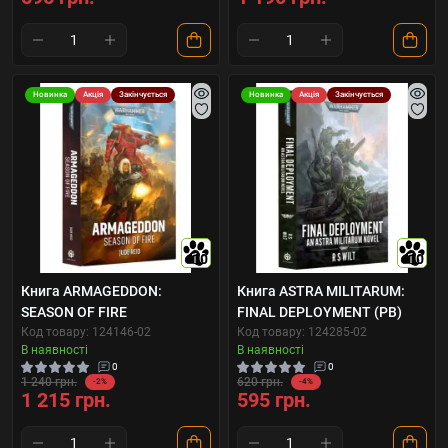
Новинка
Акція
Закінчується
Новинка
Акція
Закінчується
10
10
Книга ARMAGEDDON:
Книга ASTRA MILITARUM:
SEASON OF FIRE
FINAL DEPLOYMENT (PB)
Код товару: 124146-02
Код товару: 124285-02
В наявності
В наявності
0
0
1 240 грн.
620 грн.
-2%
-4%
1 215 грн.
595 грн.