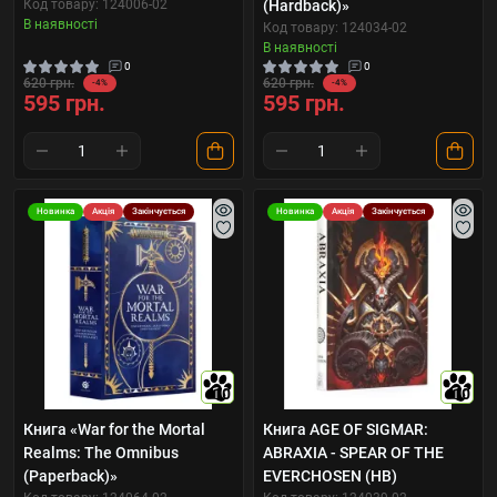
Код товару: 124006-02
(Hardback)»
В наявності
Код товару: 124034-02
В наявності
0
0
620 грн.
620 грн.
-4%
-4%
595 грн.
595 грн.
Новинка
Акція
Закінчується
Новинка
Акція
Закінчується
10
10
Книга «War for the Mortal
Книга AGE OF SIGMAR:
Realms: The Omnibus
ABRAXIA - SPEAR OF THE
(Paperback)»
EVERCHOSEN (HB)