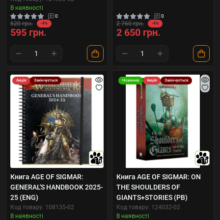
В наявності
0
0
620 грн.
2 760 грн.
-4%
-4%
595 грн.
2 650 грн.
Акція
Закінчується
Новинка
Акція
Закінчується
10
10
Книга AGE OF SIGMAR:
Книга AGE OF SIGMAR: ON
GENERAL'S HANDBOOK 2025-
THE SHOULDERS OF
25 (ENG)
GIANTS+STORIES (PB)
Код товару: 108135-02
Код товару: 124032-02
В наявності
В наявності