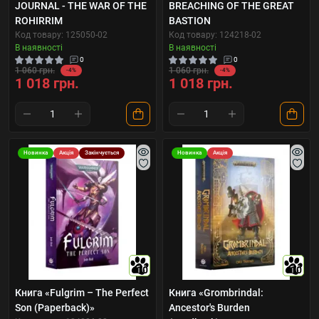
JOURNAL - THE WAR OF THE
BREACHING OF THE GREAT
ROHIRRIM
BASTION
Код товару: 125050-02
Код товару: 124218-02
В наявності
В наявності
0
0
1 060 грн.
1 060 грн.
-4%
-4%
1 018 грн.
1 018 грн.
Новинка
Акція
Закінчується
Новинка
Акція
10
10
Книга «Fulgrim – The Perfect
Книга «Grombrindal:
Son (Paperback)»
Ancestor's Burden