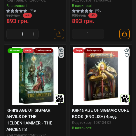
Код товару: 124064-02
Код товару: 124039-02
В наявності
В наявності
0
0
930 грн.
930 грн.
-4%
-4%
893 грн.
893 грн.
Новинка
Акція
Закінчується
Акція
Закінчується
10
10
Книга AGE OF SIGMAR:
Книга AGE OF SIGMAR: CORE
ANVILS OF THE
BOOK (ENGLISH) 4ред.
HELDENHAMMER - THE
Код товару: 108134-02
В наявності
ANCIENTS
Код товару: 124033-02