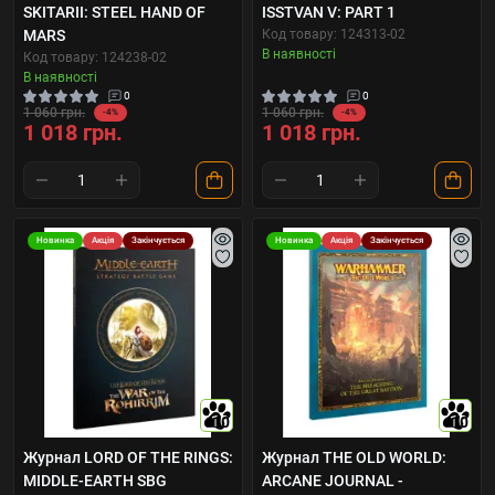
SKITARII: STEEL HAND OF
ISSTVAN V: PART 1
MARS
Код товару: 124313-02
В наявності
Код товару: 124238-02
В наявності
0
0
1 060 грн.
1 060 грн.
-4%
-4%
1 018 грн.
1 018 грн.
Новинка
Акція
Закінчується
Новинка
Акція
Закінчується
10
10
Журнал LORD OF THE RINGS:
Журнал THE OLD WORLD:
MIDDLE-EARTH SBG
ARCANE JOURNAL -