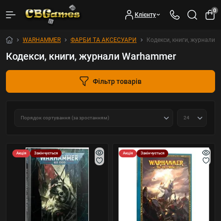
0
Клієнту
WARHAMMER
ФАРБИ ТА АКСЕСУАРИ
Кодекси, книги, журнали
Кодекси, книги, журнали Warhammer
Фільтр товарів
Акція
Закінчується
Акція
Закінчується