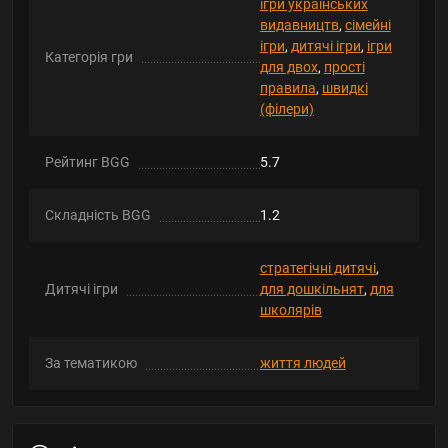
ігри українських
видавництв
,
сімейні
ігри
,
дитячі ігри
,
ігри
Категорія гри
для двох
,
прості
правила
,
швидкі
(філери)
Рейтинг BGG
5.7
Складність BGG
1.2
стратегічні дитячі
,
Дитячі ігри
для дошкільнят
,
для
школярів
За тематикою
життя людей