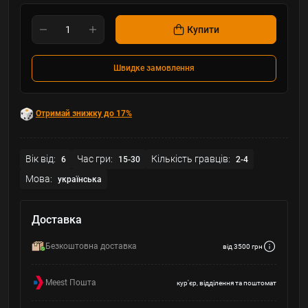
Купити
Швидке замовлення
Отримай знижку до 17%
Вік від:
Час гри:
Кількість гравців:
6
15-30
2-4
Мова:
українська
Доставка
Безкоштовна доставка
від 3500 грн
Meest Пошта
кур'єр, відділення та поштомат