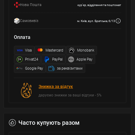
Нова Пошта
кур'єр, відділення та поштомат
Самовивіз
м. Київ, вул. Братська, 6/13
Оплата
Visa
Mastercard
Monobank
Privat24
PayPal
Apple Pay
Google Pay
за реквізитами
Знижка за відгук
даруємо знижки за ваші відгуки - 5%
Часто купують разом