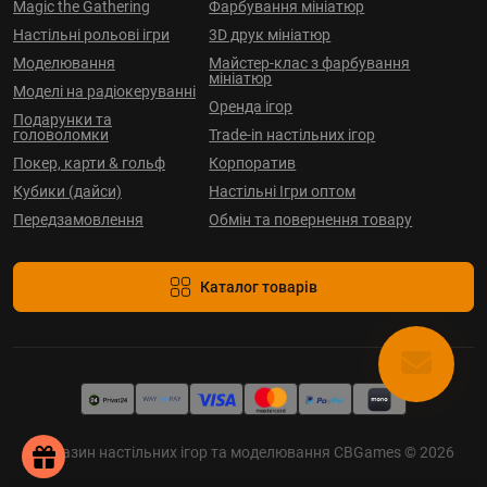
Magic the Gathering
Фарбування мініатюр
Настільні рольові ігри
3D друк мініатюр
Моделювання
Майстер-клас з фарбування
мініатюр
Моделі на радіокеруванні
Оренда ігор
Подарунки та
головоломки
Trade-in настільних ігор
Покер, карти & гольф
Корпоратив
Кубики (дайси)
Настільні Ігри оптом
Передзамовлення
Обмін та повернення товару
Каталог товарів
Магазин настільних ігор та моделювання CBGames © 2026