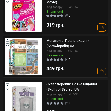
Movie)
Код товару: 105466-52
В наявності
0
319 грн.
Мегаполіс: Повне видання
(Sprawlopolis) UA
Код товару: 105472-52
В наявності
0
449 грн.
Склеп черепів: Повне видання
(Skulls of Sedlec) UA
Код товару: 105474-30
В наявності
0