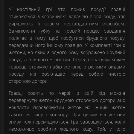
У настільній грі Хто помиє посуд? гравці
стикаються з класичною задачею після обіду, але
вирішують її зовсім нестандартним способом.
Замінюючи губку на ігровий процес, завдання
полягає в тому, щоб позбутися брудного посуду,
передавши його іншому гравцю. У комплекті гри є
жетони, на яких з одного боку зображено брудний
посуд, а з іншого – чистий. Перед початком кожен
гравець отримує набір жетонів з різними видами
посуду, які розкладає перед собою чистою
стороною догори.
Гравці ходять по черзі: в свій хід можна
перевернути жетон брудною стороною догори або
накласти перевернутий жетон на інший жетон
такого ж типу і кольору. При цьому всі жетони
знизу теж переміщуються. Гра завершується, коли
неможливо зробити жодного ходу. Той, у кого