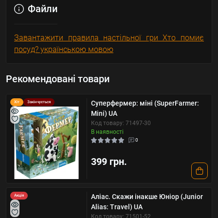
Файли
Завантажити правила настільної гри Хто помиє
посуд? українською мовою
Рекомендовані товари
Суперфермер: міні (SuperFarmer:
Хіт
Закінчується
Mini) UA
Код товару: 71497-30
В наявності
0
399 грн.
Аліас. Скажи інакше Юніор (Junior
Акція
Alias: Travel) UA
Код товару: 71501-52