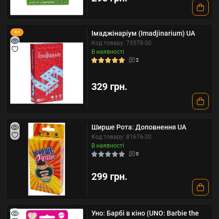
Імаджінаріум (Imadjinarium) UA
Хіт
Код товару: 73578-30
В наявності
2
329 грн.
Ширше Рота: Доповнення UA
Код товару: 81676-30
В наявності
0
299 грн.
Уно: Барбі в кіно (UNO: Barbie the