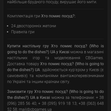
найбільше брудного посуду, вирушає його мити.
Комплектація гри
Хто помиє посуд?:
24 двосторонніх жетони
Правила гри
Купити настільну гру Хто помиє посуд? (Who is
going to do the dishes?) UA у Києві
можна в магазині
настільних ігор та моделювання CBGames.
Доставка товару
Хто помиє посуд? (Who is going to
do the dishes?) UA
здійснюється кур'єром у Києві (є
самовивіз) та компаніями вантажоперевізниками
по Україні та іншим країнам світу.
Замовити гру
Хто помиє посуд? (Who is going to do
the dishes?) UA в Києві
можна за телефонами: + 38
(096) 285 56 40; + 38 (095) 919 18 13; +38 (063) 648
52 58; mail@cbgames.ua