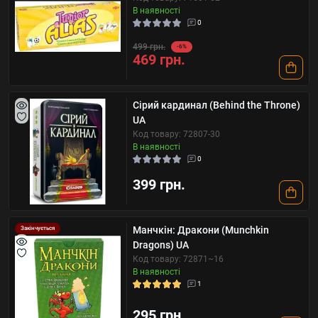
В наявності
0
499 грн.
-6%
469 грн.
Сірий кардинал (Behind the Throne)
UA
Код товару: 72807-30
В наявності
0
399 грн.
Манчкін: Дракони (Munchkin
Закінчується
Dragons) UA
Код товару: 72871~16
В наявності
1
295 грн.