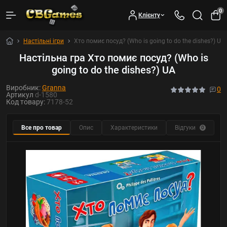
0
Клієнту
Настільні ігри
Хто помиє посуд? (Who is going to do the dishes?) UA
Настільна гра Хто помиє посуд? (Who is
going to do the dishes?) UA
Виробник:
Granna
0
Артикул
d-1580
Код товару:
7178-52
Все про товар
Опис
Характеристики
Відгуки
Ф
0