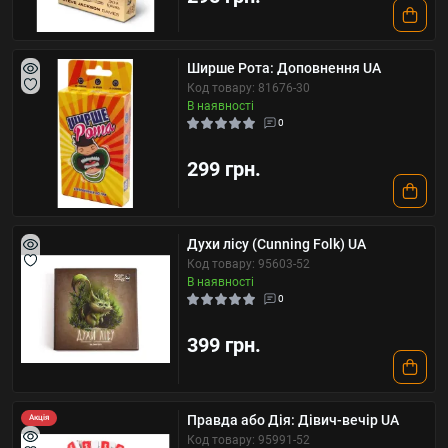
Ширше Рота: Доповнення UA
Код товару: 81676-30
В наявності
0
299 грн.
Духи лісу (Cunning Folk) UA
Код товару: 95603-52
В наявності
0
399 грн.
Правда або Дія: Дівич-вечір UA
Акція
Код товару: 95991-52