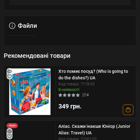
Файли
Рекомендовані товари
Хто помиє посуд? (Who is going to
do the dishes?) UA
Код товару: 7178-52
В наявності
0
349 грн.
Аліас. Скажи інакше Юніор (Junior
Акція
Alias: Travel) UA
Код товару: 71501-52