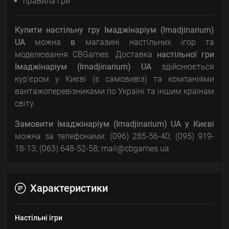
правила гри
Купити настільну гру Імаджінаріум (Imadjinarium)
UA
можна
в
магазині настільних ігор та
моделювання CBGames. Доставка
настільної гри
Імаджінаріум (Imadjinarium) UA
здійснюється
кур'єром у Києві (є самовивіз) та компаніями
вантажоперевізниками по Україні та іншим країнам
світу.
Замовити
Імаджінаріум (Imadjinarium) UA
у Києві
можна за телефонами: (096) 285-56-40; (095) 919-
18-13; (063) 648-52-58; mail@cbgames.ua
Характеристики
Настільні ігри