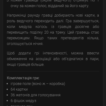
Кожен гравець (окрім ведучого) отримує по 1
очку за кожен голос, відданий за його карту.
Наприкінці раунду гравці добирають нові карти, а
роль ведучого переходить далі. Гра завершується,
коли медуза когось із гравців досягне або
перевищить поділку 20 на треку. Цей гравець стає
переможцем. Якщо таких претендентів кілька,
оголошується нічия.
Щоб додати грі інтенсивності, можна ввести
обмеження на асоціації або об’єднатися в пари,
якщо гравців більше.
Комплектація гри:
ігрове поле (воно ж – коробка)
64 картки
36 жетонів для голосування
6 фішок медуз