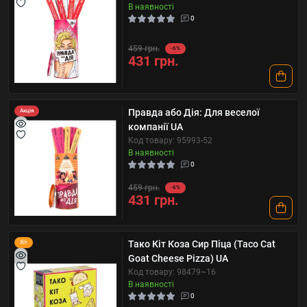
В наявності
0
459 грн.
-6%
431 грн.
Правда або Дія: Для веселої
Акція
компанії UA
Код товару: 95993-52
В наявності
0
459 грн.
-6%
431 грн.
Тако Кіт Коза Сир Піца (Taco Cat
Хіт
Goat Cheese Pizza) UA
Код товару: 98479~16
В наявності
0