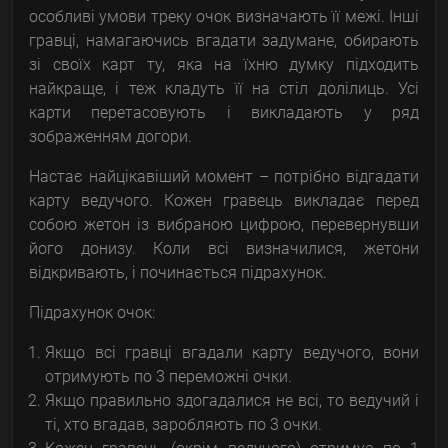
особливі умови треку очок визначають її межі. Інші
гравці, намагаючись вгадати задумане, обирають
зі своїх карт ту, яка на їхню думку підходить
найкраще, і теж кладуть її на стіл долілиць. Усі
карти перетасовують і викладають у ряд
зображенням догори.
Настає найцікавіший момент – потрібно відгадати
карту ведучого. Кожен гравець викладає перед
собою жетон із вибраною цифрою, перевернувши
його донизу. Коли всі визначилися, жетони
відкривають, і починається підрахунок.
Підрахунок очок:
Якщо всі гравці вгадали карту ведучого, вони
отримують по 3 переможні очки.
Якщо правильно здогадалися не всі, то ведучий і
ті, хто вгадав, заробляють по 3 очки.