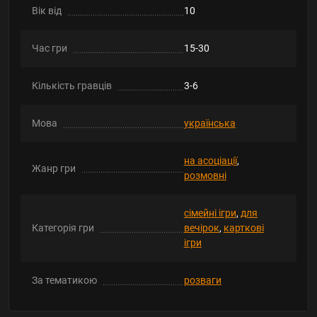
Вік від
10
Час гри
15-30
Кількість гравців
3-6
Мова
українська
на асоціації
,
Жанр гри
розмовні
сімейні ігри
,
для
Категорія гри
вечірок
,
карткові
ігри
За тематикою
розваги