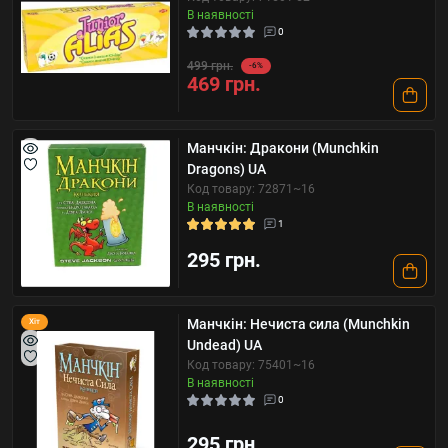
В наявності
0
499 грн.
-6%
469 грн.
Манчкін: Дракони (Munchkin
Dragons) UA
Код товару: 72871~16
В наявності
1
295 грн.
Манчкін: Нечиста сила (Munchkin
Хіт
Undead) UA
Код товару: 75401~16
В наявності
0
295 грн.