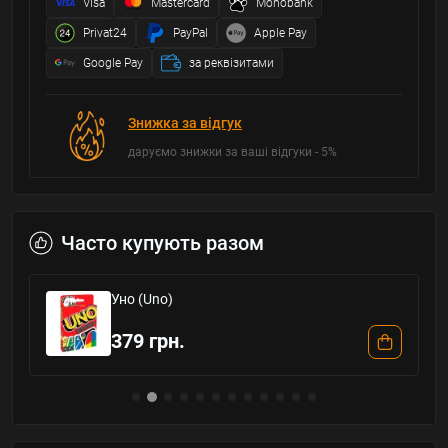
Visa
Mastercard
Monobank
Privat24
PayPal
Apple Pay
Google Pay
за реквізитами
Знижка за відгук
даруємо знижки за ваші відгуки - 5%
Часто купують разом
Уно (Uno)
379 грн.