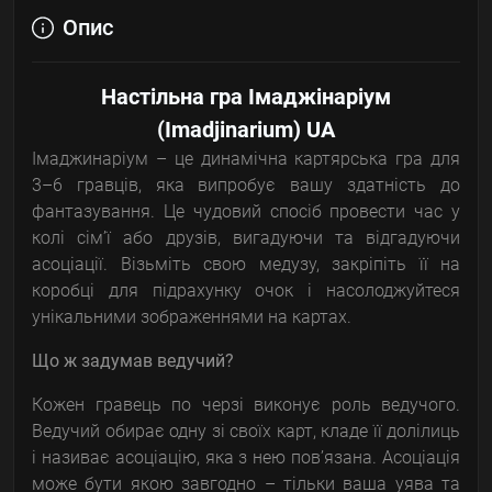
Опис
Настільна гра Імаджінаріум
(Imadjinarium) UA
Імаджинаріум – це динамічна картярська гра для
3–6 гравців, яка випробує вашу здатність до
фантазування. Це чудовий спосіб провести час у
колі сім’ї або друзів, вигадуючи та відгадуючи
асоціації. Візьміть свою медузу, закріпіть її на
коробці для підрахунку очок і насолоджуйтеся
унікальними зображеннями на картах.
Що ж задумав ведучий?
Кожен гравець по черзі виконує роль ведучого.
Ведучий обирає одну зі своїх карт, кладе її долілиць
і називає асоціацію, яка з нею пов’язана. Асоціація
може бути якою завгодно – тільки ваша уява та