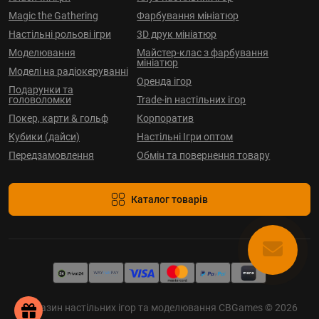
Magic the Gathering
Фарбування мініатюр
Настільні рольові ігри
3D друк мініатюр
Моделювання
Майстер-клас з фарбування
мініатюр
Моделі на радіокеруванні
Оренда ігор
Подарунки та
головоломки
Trade-in настільних ігор
Покер, карти & гольф
Корпоратив
Кубики (дайси)
Настільні Ігри оптом
Передзамовлення
Обмін та повернення товару
Каталог товарів
Магазин настільних ігор та моделювання CBGames © 2026