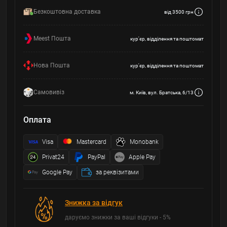
Безкоштовна доставка
від 3500 грн
Meest Пошта
кур'єр, відділення та поштомат
Нова Пошта
кур'єр, відділення та поштомат
Самовивіз
м. Київ, вул. Братська, 6/13
Оплата
Visa
Mastercard
Monobank
Privat24
PayPal
Apple Pay
Google Pay
за реквізитами
Знижка за відгук
даруємо знижки за ваші відгуки - 5%