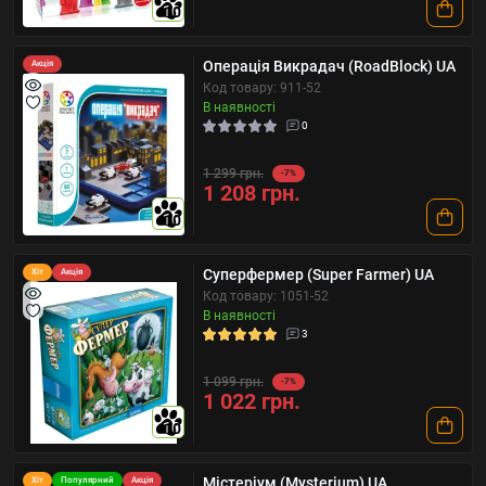
10
Операція Викрадач (RoadBlock) UA
Акція
Код товару: 911-52
В наявності
0
1 299 грн.
-7%
1 208 грн.
10
Суперфермер (Super Farmer) UA
Хіт
Акція
Код товару: 1051-52
В наявності
3
1 099 грн.
-7%
1 022 грн.
10
Містеріум (Mysterium) UA
Хіт
Популярний
Акція