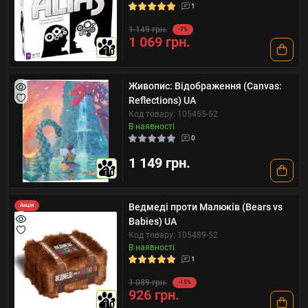
1
1 149 грн.
-7%
1 069 грн.
10
Живопис: Відображення (Canvas:
Reflections) UA
Код товару: 105455-52
В наявності
0
1 149 грн.
10
Ведмеді проти Малюків (Bears vs
Акція
Babies) UA
Код товару: 105489-52
В наявності
1
1 089 грн.
-15%
926 грн.
10