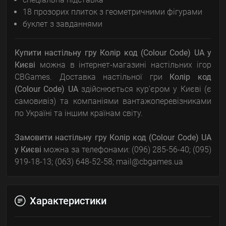
18 прозорих плиток з геометричними фігурами
буклет з завданнями
Купити настільну гру Колір код (Colour Code) UA у
Києві
можна в інтернет-магазині настільних ігор
CBGames. Доставка настільної гри
Колір код
(Colour Code) UA
здійснюється кур'єром у Києві (є
самовивіз) та компаніями вантажоперевізниками
по Україні та іншим країнам світу.
Замовити настільну гру Колір код (Colour Code) UA
у Києві
можна за телефонами: (096) 285-56-40; (095)
919-18-13; (063) 648-52-58; mail@cbgames.ua
Характеристики