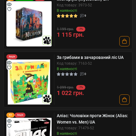
Код товару: 3973-52
В наявності
9
1 199 грн.
-7%
1 115 грн.
10
За грибами в зачарований ліс UA
Акція
Код товару: 7163-52
В наявності
0
1 099 грн.
-7%
1 022 грн.
10
Аліас: Чоловіки проти Жінок (Alias:
Хіт
Акція
Women vs. Men) UA
Код товару: 71479-52
В наявності