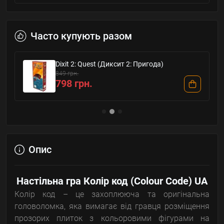
Часто купують разом
Dixit 2: Quest (Диксит 2: Пригода)
849 грн.
798 грн.
Опис
Настільна гра Колір код (Colour Code) UA
Колір код – це захоплююча та оригінальна
головоломка, яка вимагає від гравця розміщення
прозорих плиток з кольоровими фігурами на