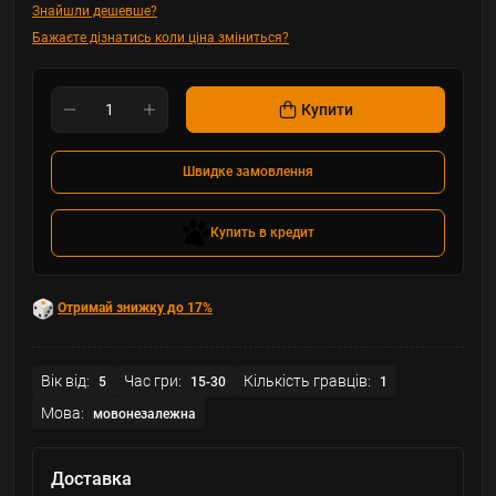
Знайшли дешевше?
Бажаєте дізнатись коли ціна зміниться?
Купити
Швидке замовлення
Купить в кредит
Отримай знижку до 17%
Вік від:
Час гри:
Кількість гравців:
5
15-30
1
Мова:
мовонезалежна
Доставка