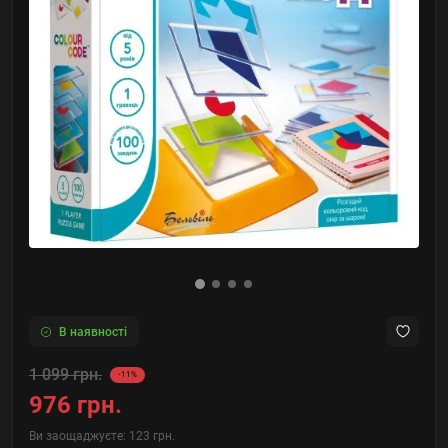
В наявності
1 099 грн.
-11%
976 грн.
Ви заощаджуєте:
123 грн.