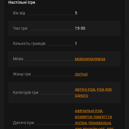
Настільні ігри
Вік від
5
Час гри
15-30
Кількість гравців
1
Мова
мовонезалежна
Жанр гри
логічні
дитячі ігри
,
ігри для
Категорія гри
одного
навчальні ігри
,
розвиток пам'яті та
Дитячі ігри
логіки
,
пізнавальні
,
для дошкільнят
,
для