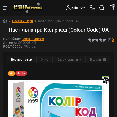
0
Клієнту
Настільні ігри
Колір код (Colour Code) UA
Настільна гра Колір код (Colour Code) UA
Виробник:
Smart Games
0
Артикул
SG090UKR
Код товару:
905-52
Все про товар
Опис
Характеристики
Відгуки
Ф
0
Хіт
Акція
10