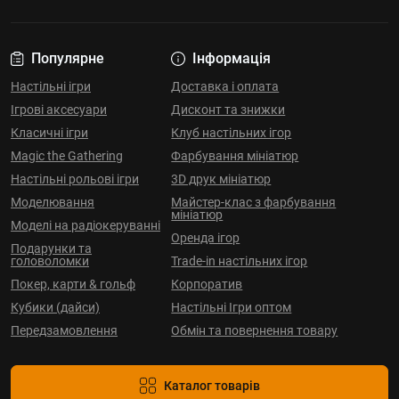
Популярне
Інформація
Настільні ігри
Доставка і оплата
Ігрові аксесуари
Дисконт та знижки
Класичні ігри
Клуб настільних ігор
Magic the Gathering
Фарбування мініатюр
Настільні рольові ігри
3D друк мініатюр
Моделювання
Майстер-клас з фарбування
мініатюр
Моделі на радіокеруванні
Оренда ігор
Подарунки та
головоломки
Trade-in настільних ігор
Покер, карти & гольф
Корпоратив
Кубики (дайси)
Настільні Ігри оптом
Передзамовлення
Обмін та повернення товару
Каталог товарів