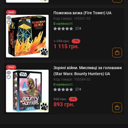
Пожежна вежа (Fire Tower) UA
Акція
Код товару: 105531-52
В наявності
0
1 199 грн.
-7%
1 115 грн.
10
Зоряні війни. Мисливці за головами
Акція
(Star Wars: Bounty Hunters) UA
Код товару: 105584-52
В наявності
0
950 грн.
-6%
893 грн.
10