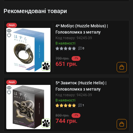
Рекомендовані товари
4* Мобіус (Huzzle Mobius) |
Акція
Головоломка з металу
Код товару: 94245-39
В наявності
0
700 грн.
-7%
651 грн.
10
5* Завиток (Huzzle Helix) |
Акція
Головоломка з металу
Код товару: 94246-39
В наявності
1
800 грн.
-7%
744 грн.
10