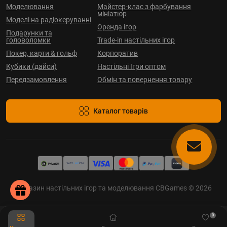
Моделювання
Майстер-клас з фарбування
мініатюр
Моделі на радіокеруванні
Оренда ігор
Подарунки та
головоломки
Trade-in настільних ігор
Покер, карти & гольф
Корпоратив
Кубики (дайси)
Настільні Ігри оптом
Передзамовлення
Обмін та повернення товару
Каталог товарів
Магазин настільних ігор та моделювання CBGames © 2026
0