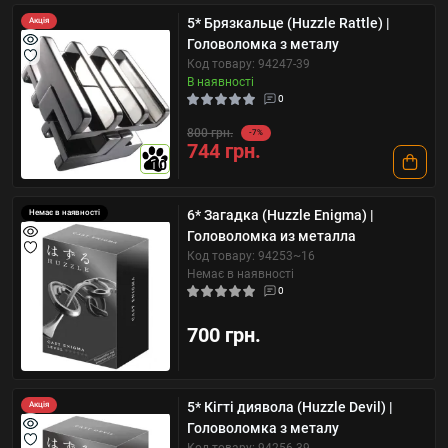
5* Брязкальце (Huzzle Rattle) |
Акція
Головоломка з металу
Код товару: 94247-39
В наявності
0
800 грн.
-7%
744 грн.
10
6* Загадка (Huzzle Enigma) |
Немає в наявності
Головоломка из металла
Код товару: 94253~16
Немає в наявності
0
700 грн.
5* Кігті диявола (Huzzle Devil) |
Акція
Головоломка з металу