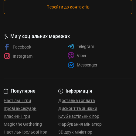
Перейти до контактів
Ми у соціальних мережах
Telegram
Facebook
Viber
Instagram
Messenger
Популярне
Інформація
Настільні ігри
Доставка і оплата
Ігрові аксесуари
Дисконт та знижки
Класичні ігри
Клуб настільних ігор
Magic the Gathering
Фарбування мініатюр
Настільні рольові ігри
3D друк мініатюр