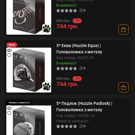
Код товару: 94256-39
В наявності
0
800 грн.
-7%
744 грн.
10
5* Еква (Huzzle Equa) |
Акція
Головоломка з металу
Код товару: 94257-39
В наявності
0
800 грн.
-7%
744 грн.
10
5* Педлок (Huzzle Padlock) |
Немає в наявності
Головоломка з металу
Код товару: 94258~16
Немає в наявності
0