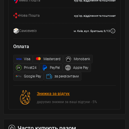
Meest Пошта
кур'єр, відділення та поштомат
Нова Пошта
кур'єр, відділення та поштомат
Самовивіз
м. Київ, вул. Братська, 6/13
Оплата
Visa
Mastercard
Monobank
Privat24
PayPal
Apple Pay
Google Pay
за реквізитами
Знижка за відгук
даруємо знижки за ваші відгуки - 5%
Часто купують разом