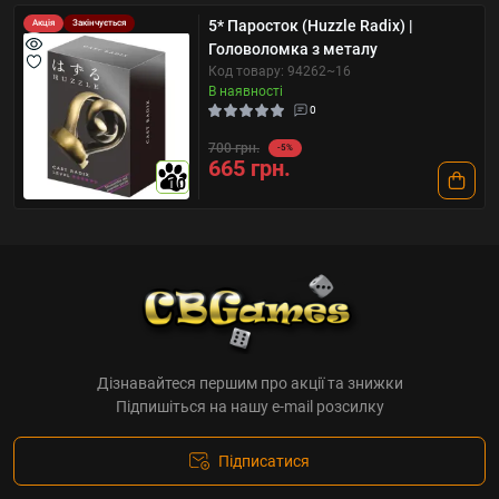
5* Паросток (Huzzle Radix) |
Акція
Закінчується
Головоломка з металу
Код товару: 94262~16
В наявності
0
700 грн.
-5%
665 грн.
10
Дізнавайтеся першим про акції та знижки
Підпишіться на нашу e-mail розсилку
Підписатися