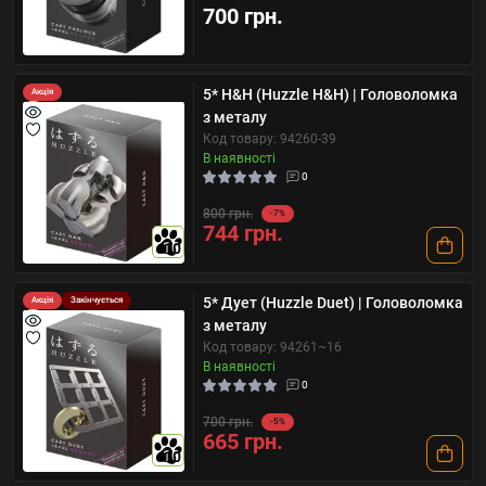
700 грн.
5* H&H (Huzzle H&H) | Головоломка
Акція
з металу
Код товару: 94260-39
В наявності
0
800 грн.
-7%
744 грн.
10
5* Дует (Huzzle Duet) | Головоломка
Акція
Закінчується
з металу
Код товару: 94261~16
В наявності
0
700 грн.
-5%
665 грн.
10