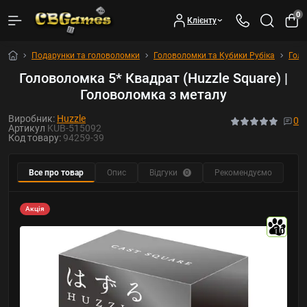
0
Клієнту
Подарунки та головоломки
Головоломки та Кубики Рубіка
Гол
Головоломка 5* Квадрат (Huzzle Square) |
Головоломка з металу
Виробник:
Huzzle
0
Артикул
KUB-515092
Код товару:
94259-39
Все про товар
Опис
Відгуки
Рекомендуємо
0
Акція
10