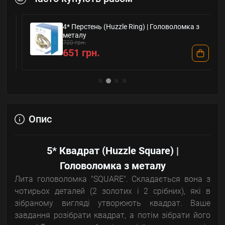
4* Перстень (Huzzle Ring) | Головоломка з
металу
700 грн.
651 грн.
Опис
5* Квадрат (Huzzle Square) |
Головоломка з металу
Лита головоломка "SQUARE". Складається вона з
чотирьох деталей (2 золотих і 2 срібних), які в
зібраному вигляді утворюють квадрат. Ваше
завдання розібрати квадрат, а потім зібрати його