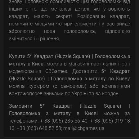
знову! Головною особливістю цієї головоломки від
інших є те, що металеві деталі, які утворюють
квадрат, мають секрет! Розібравши квадрат,
поміняйте місцями чотири елементи і у вас вийде
абсолютно нова головоломка, відповідно
зміниться і її рішення.
Купити 5* Квадрат (Huzzle Square) | Головоломка з
металу
в Києві
можна в магазині настільних ігор і
моделювання CBGames. Доставити
5* Квадрат
(Huzzle Square) | Головоломка з металу
по Києву
можна кур'єром (є самовивіз) або компаніями
вантажоперевізниками по Україні та за кордон.
Замовити
5* Квадрат (Huzzle Square) |
Головоломка з металу
в Києві
можна за
телефонами: + 38 (096) 285 56 40; + 38 (095) 919 18
13; +38 (063) 648 52 58; mail@cbgames.ua