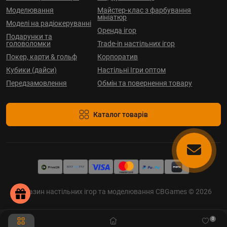
Моделювання
Майстер-клас з фарбування
мініатюр
Моделі на радіокеруванні
Оренда ігор
Подарунки та
головоломки
Trade-in настільних ігор
Покер, карти & гольф
Корпоратив
Кубики (дайси)
Настільні Ігри оптом
Передзамовлення
Обмін та повернення товару
Каталог товарів
Магазин настільних ігор та моделювання CBGames © 2026
0