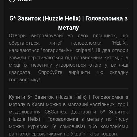
5* Завиток (Huzzle Helix) | Головоломка з
металу
Отвори, вигравірувані на двох площинах, що
обертаються, литої головоломки "HELIX",
називаються "логарифмічні спіралі". Ці два отвори
завжди перетинаються під правильним кутом, а в
місці їх перетину утворюється отвір у вигляді
квадрата. Спробуйте вирішити цю складну
головоломку!
Купити 5* Завиток (Huzzle Helix) | Головоломка з
металу
в Києві
можна в магазині настільних ігор і
моделювання CBGames. Доставити
5* Завиток
(Huzzle Helix) | Головоломка з металу
по Києву
можна кур'єром (є самовивіз) або компаніями
вантажоперевізниками по Україні та за кордон.