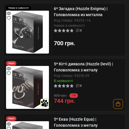
6* Загадка (Huzzle Enigma) |
Немає в наявності
Головоломка из металла
Код товару: 94253~16
Немає в наявності
0
700 грн.
5* Кігті диявола (Huzzle Devil) |
Акція
Головоломка з металу
Код товару: 94256-39
В наявності
0
800 грн.
-7%
744 грн.
10
5* Еква (Huzzle Equa) |
Акція
Головоломка з металу