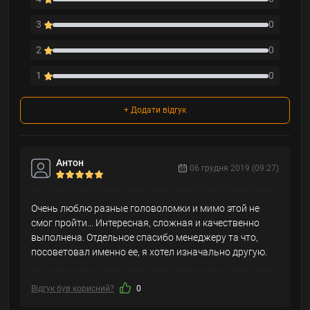
3
0
2
0
1
0
+ Додати відгук
Антон
06 грудня 2019 (09:27)
Очень люблю разные головоломки и мимо этой не
смог пройти... Интересная, сложная и качественно
выполнена. Отдельное спасибо менеджеру та что,
посоветовал именно ее, я хотел изначально другую.
Відгук був корисний?
0