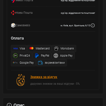
Meest Пошта
кур'єр, відділення та поштомат
Нова Пошта
кур'єр, відділення та поштомат
Самовивіз
м. Київ, вул. Братська, 6/13
Оплата
Visa
Mastercard
Monobank
Privat24
PayPal
Apple Pay
Google Pay
за реквізитами
Знижка за відгук
даруємо знижки за ваші відгуки - 5%
Опис