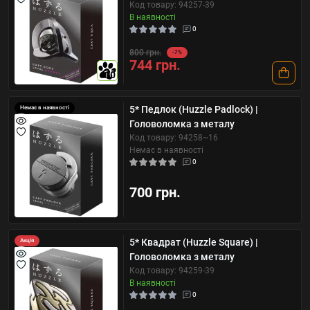
Код товару: 94257-39
В наявності
0
800 грн.
-7%
744 грн.
10
5* Педлок (Huzzle Padlock) |
Немає в наявності
Головоломка з металу
Код товару: 94258~16
Немає в наявності
0
700 грн.
5* Квадрат (Huzzle Square) |
Акція
Головоломка з металу
Код товару: 94259-39
В наявності
0