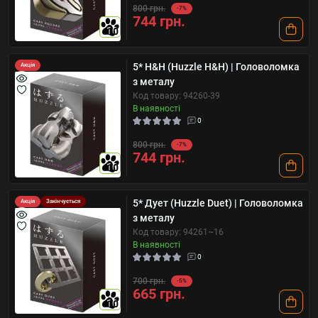
800 грн.
-7%
744 грн.
10
5* H&H (Huzzle H&H) | Головоломка
Акція
з металу
Код товару: 94260-39
В наявності
0
800 грн.
-7%
744 грн.
10
5* Дует (Huzzle Duet) | Головоломка
Акція
Закінчується
з металу
Код товару: 94261~16
В наявності
0
700 грн.
-5%
665 грн.
10