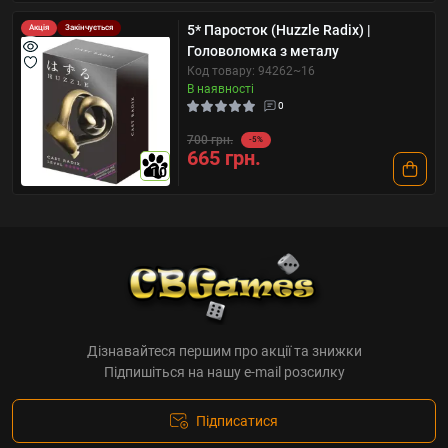
5* Паросток (Huzzle Radix) |
Акція
Закінчується
Головоломка з металу
Код товару: 94262~16
В наявності
0
700 грн.
-5%
665 грн.
10
Дізнавайтеся першим про акції та знижки
Підпишіться на нашу e-mail розсилку
Підписатися