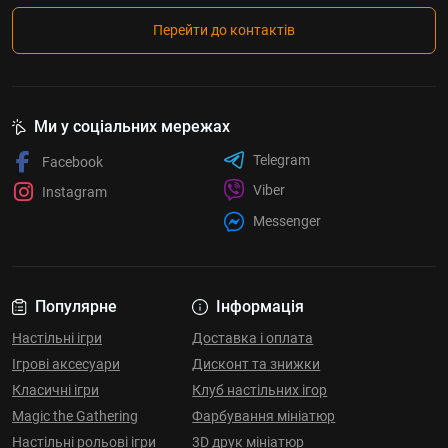
Перейти до контактів
Ми у соціальних мережах
Telegram
Facebook
Viber
Instagram
Messenger
Популярне
Інформація
Настільні ігри
Доставка і оплата
Ігрові аксесуари
Дисконт та знижки
Класичні ігри
Клуб настільних ігор
Magic the Gathering
Фарбування мініатюр
Настільні рольові ігри
3D друк мініатюр