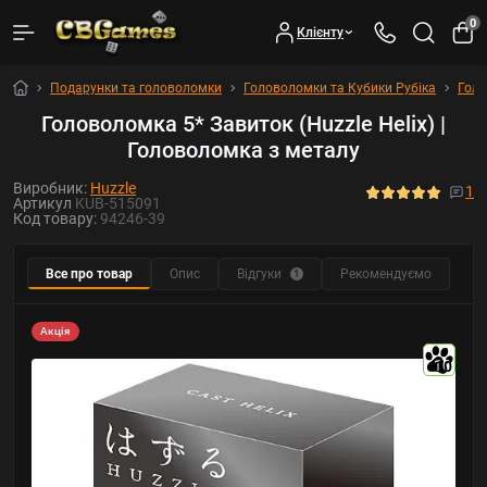
0
Клієнту
Подарунки та головоломки
Головоломки та Кубики Рубіка
Гол
Головоломка 5* Завиток (Huzzle Helix) |
Головоломка з металу
Виробник:
Huzzle
1
Артикул
KUB-515091
Код товару:
94246-39
Все про товар
Опис
Відгуки
Рекомендуємо
1
Акція
10