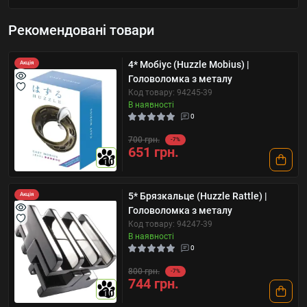
Рекомендовані товари
4* Мобіус (Huzzle Mobius) |
Акція
Головоломка з металу
Код товару: 94245-39
В наявності
0
700 грн.
-7%
651 грн.
10
5* Брязкальце (Huzzle Rattle) |
Акція
Головоломка з металу
Код товару: 94247-39
В наявності
0
800 грн.
-7%
744 грн.
10