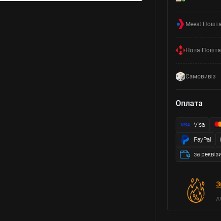
Meest Пошт
Нова Пошта
Самовивіз
Оплата
Visa
PayPal
за реквіз
З
д