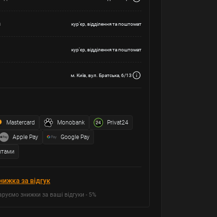
а
кур'єр, відділення та поштомат
кур'єр, відділення та поштомат
м. Київ, вул. Братська, 6/13
Mastercard
Monobank
Privat24
Apple Pay
Google Pay
итами
нижка за відгук
аруємо знижки за ваші відгуки - 5%