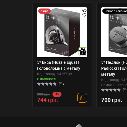
Акція
Немає в наявнос
10
5* Еква (Huzzle Equa) |
5* Педлок (H
Головоломка з металу
Padlock) | Го
Код товару: 94257-39
металу
В наявності
Код товару: 94
0
Немає в наявно
800 грн.
-7%
744 грн.
700 грн.