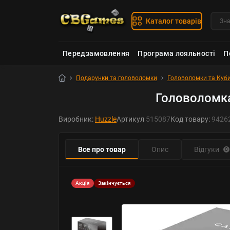
Каталог товарів
Передзамовлення
Програма лояльності
П
Подарунки та головоломки
Головоломки та Куби
Головоломка
Виробник:
Huzzle
Артикул
515087
Код товару:
9426
Все про товар
Опис
Відгуки
0
Акція
Закінчується