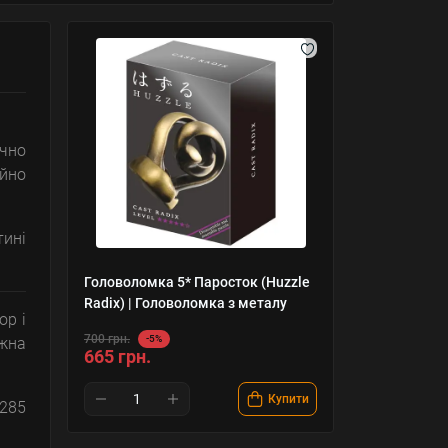
ічно
ійно
тині
Головоломка 5* Паросток (Huzzle
Radix) | Головоломка з металу
ор і
700 грн.
-5%
жна
665 грн.
Купити
 285