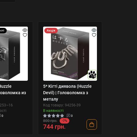
сті
Акція
10
Huzzle
5* Кігті диявола (Huzzle
ловоломка из
Devil) | Головоломка з
металу
4253~16
Код товару: 94256-39
ості
В наявності
0
0
800 грн.
-7%
744 грн.