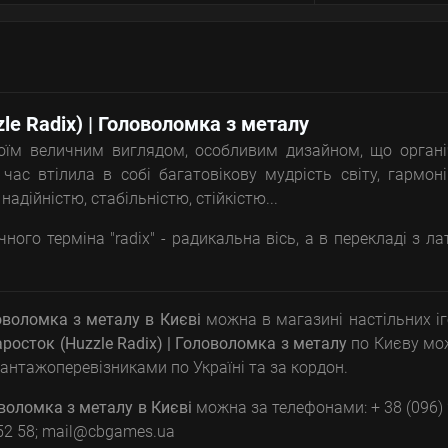
zle Radix) | Головоломка з металу
воїм величним виглядом, особливим дизайном, що орган
час втілила в собі багатовікову мудрість світу, гармон
адійністю, стабільністю, стійкістю...
го терміна "radix" - радикальна вісь, а в перекладі з ла
ловоломка з металу
в Києві
можна в магазині настільних іг
аросток (Huzzle Radix) | Головоломка з металу
по Києву мо
антажоперевізниками по Україні та за кордон.
ловоломка з металу
в Києві
можна за телефонами: + 38 (096)
8 52 58; mail@cbgames.ua