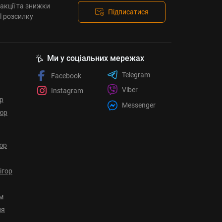
акції та знижки
Підписатися
l розсилку
Ми у соціальних мережах
Telegram
Facebook
Viber
Instagram
ор
Messenger
юр
юр
ігор
ом
ня