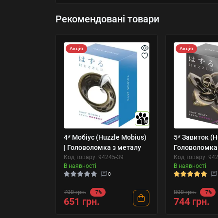
Рекомендовані товари
Акція
Акція
10
4* Мобіус (Huzzle Mobius)
5* Завиток (Hu
| Головоломка з металу
Головоломка
Код товару: 94245-39
Код товару: 94
В наявності
В наявності
0
700 грн.
800 грн.
-7%
-7%
651 грн.
744 грн.