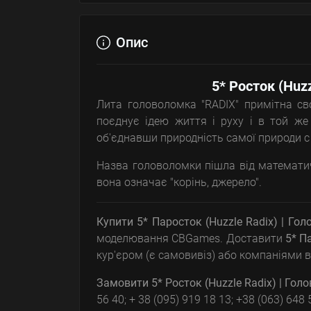
Опис
5* Росток (Huz
Лита головоломка "RADIX" примітна с
поєднує ідею життя і руху і в той же 
об'єднавши природність самої природи c н
Назва головоломки пішла від математично
вона означає "корінь, джерело".
Купити 5* Паросток (Huzzle Radix) | Го
моделювання CBGames. Доставити
5* П
кур'єром (є самовивіз) або компаніями в
Замовити
5* Росток (Huzzle Radix) | Го
56 40; + 38 (095) 919 18 13; +38 (063) 64