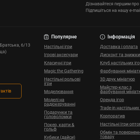
Дізнавайтеся першим про 
Підпишіться на нашу e-mai
Популярне
Інформація
. Братська, 6/13
Настільні ігри
Доставка і оплата
ща)
Ігрові аксесуари
Дисконт та знижки
Класичні ігри
Клуб настільних іг
Magic the Gathering
Фарбування мініат
Настільні рольові
3D друк мініатюр
ігри
Майстер-клас з
тактів
Моделювання
фарбування мініат
Моделі на
Оренда ігор
радіокеруванні
Trade-in настільних 
Подарунки та
Корпоратив
головоломки
Настільні Ігри опт
Покер, карти &
гольф
Обмін та повернен
товару
Кубики (дайси)