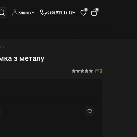
0
0
Клієнту
(095) 919 18 13
алу
мка з металу
0