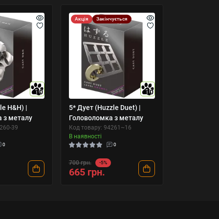
Акція
Закінчується
10
10
le H&H) |
5* Дует (Huzzle Duet) |
 з металу
Головоломка з металу
4260-39
Код товару: 94261~16
В наявності
0
0
700 грн.
-5%
665 грн.