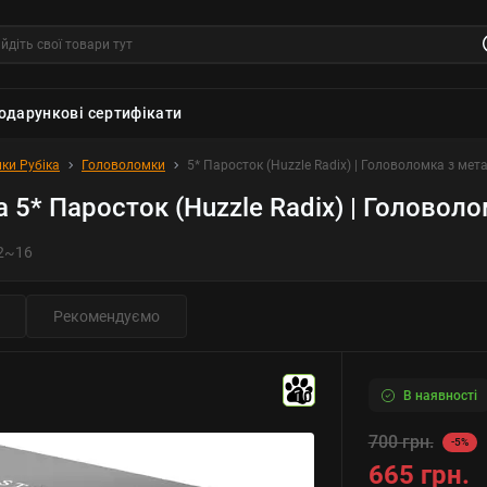
одарункові сертифікати
ки Рубіка
Головоломки
5* Паросток (Huzzle Radix) | Головоломка з мет
 5* Паросток (Huzzle Radix) | Головоло
2~16
Рекомендуємо
В наявності
10
700 грн.
-5%
665 грн.