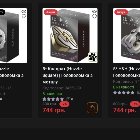
ті
Акція
Акція
10
uzzle
5* Квадрат (Huzzle
5* H&H (Huzz
ловоломка з
Square) | Головоломка з
Головоломка
металу
Код товару: 9
В наявності
258~16
Код товару: 94259-39
сті
В наявності
0
0
800 грн.
800 грн.
-7%
-7%
744 грн.
744 грн.