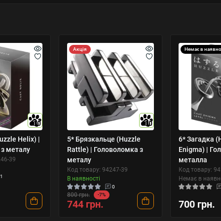
Акція
Немає в наявно
10
10
zzle Helix) |
5* Брязкальце (Huzzle
6* Загадка (
 з металу
Rattle) | Головоломка з
Enigma) | Го
246-39
металу
металла
Код товару: 94247-39
Код товару: 9
1
В наявності
Немає в наявн
0
800 грн.
-7%
744 грн.
700 грн.