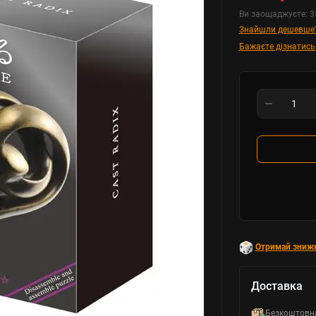
Ви заощаджуєте:
3
Знайшли дешевше
Бажаєте дізнатись
Отримай зниж
Доставка
Безкоштовн