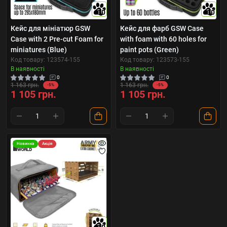
10
10
Кейс для мініатюр GSW
Кейс для фарб GSW Case
Case with 2 Pre-cut Foam for
with foam with 60 holes for
miniatures (Blue)
paint pots (Green)
Код товару: 123574-155
Код товару: 123573-155
В наявності
В наявності
0
0
1 163 грн.
1 163 грн.
-5%
-5%
1 105 грн.
1 105 грн.
Новинка
Акція