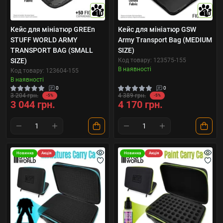
10
10
Кейс для мініатюр GREEn
Кейс для мініатюр GSW
STUFF WORLD ARMY
Army Transport Bag (MEDIUM
TRANSPORT BAG (SMALL
SIZE)
SIZE)
Код товару: 123575-155
В наявності
Код товару: 123604-155
В наявності
0
0
3 204 грн.
4 389 грн.
-5%
-5%
3 044 грн.
4 170 грн.
Новинка
Акція
Новинка
Акція