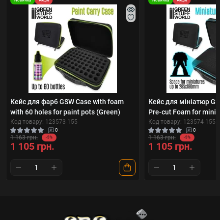
Новинка
Акція
Новинка
Акція
Кейс для фарб GSW Case with foam
Кейс для мініатюр GS
with 60 holes for paint pots (Green)
Pre-cut Foam for minia
Код товару: 123573-155
Код товару: 123574-155
0
0
1 163 грн.
1 163 грн.
-5%
-5%
1 105 грн.
1 105 грн.