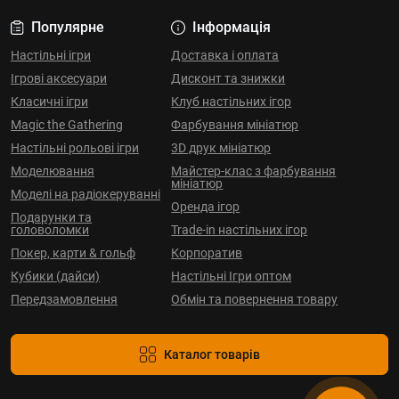
Популярне
Інформація
Настільні ігри
Доставка і оплата
Ігрові аксесуари
Дисконт та знижки
Класичні ігри
Клуб настільних ігор
Magic the Gathering
Фарбування мініатюр
Настільні рольові ігри
3D друк мініатюр
Моделювання
Майстер-клас з фарбування
мініатюр
Моделі на радіокеруванні
Оренда ігор
Подарунки та
головоломки
Trade-in настільних ігор
Покер, карти & гольф
Корпоратив
Кубики (дайси)
Настільні Ігри оптом
Передзамовлення
Обмін та повернення товару
Каталог товарів