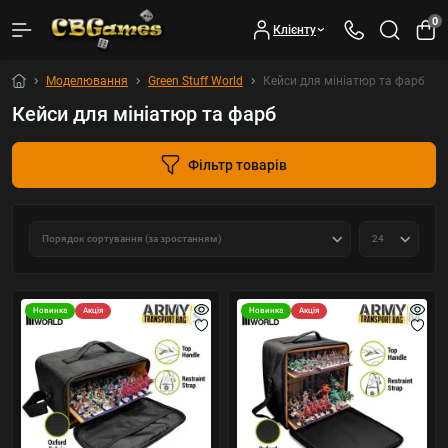
0
Клієнту
Моделювання
Green Stuff World
Кейси для мініатюр та фарб
Кейси для мініатюр та фарб
Фільтр товарів
Новинка
Акція
Новинка
Акція