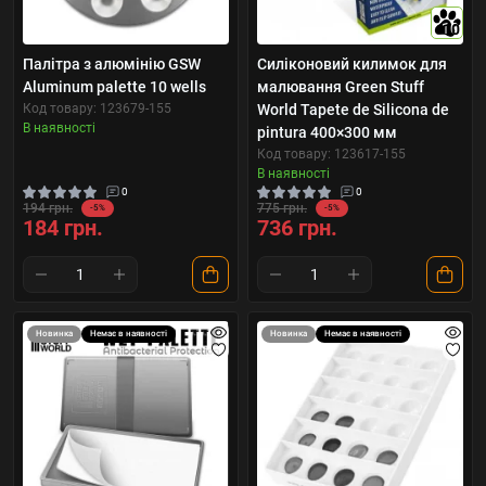
10
Палітра з алюмінію GSW
Силіконовий килимок для
Aluminum palette 10 wells
малювання Green Stuff
Код товару: 123679-155
World Tapete de Silicona de
В наявності
pintura 400×300 мм
Код товару: 123617-155
В наявності
0
0
194 грн.
775 грн.
-5%
-5%
184 грн.
736 грн.
Новинка
Немає в наявності
Новинка
Немає в наявності