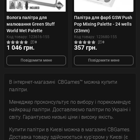
Волога палітра для
Палітра для фарб GSW Push
малювання Green Stuff
Рор Mixing Palette - 24 wells
World Wet Palette
(23mm)
Код товару: 123616-155
Код товару: 123680-155
0
0
1 046 грн.
357 грн.
Повідомити мене
Повідомити мене
В інтернет-магазині CBGames™ можна купити
палітри.
Менеджер проконсультує по вибору і порекомендує
найкращі палітри. Доставляємо палітри по Україні і
світу. Гарантуємо низькі ціни і високу якість.
Купити палітри в Києві можна в магазині CBGames.
Доставка товару здійснюється кур'єром у Києві (є