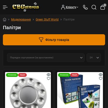
0
Клієнту
Моделювання
Green Stuff World
Палітри
Палітри
Фільтр товарів
Новинка
Акція
Новинка
Акція