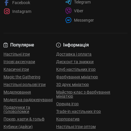
Telegram
Facebook
Viber
Instagram
Messenger
Популярне
Інформація
Настільні ігри
Доставка і оплата
Ігрові аксесуари
Дисконт та знижки
Класичні ігри
Клуб настільних ігор
Magic the Gathering
Фарбування мініатюр
Настільні рольові ігри
3D друк мініатюр
Моделювання
Майстер-клас з фарбування
мініатюр
Моделі на радіокеруванні
Оренда ігор
Подарунки та
головоломки
Trade-in настільних ігор
Покер, карти & гольф
Корпоратив
Кубики (дайси)
Настільні Ігри оптом