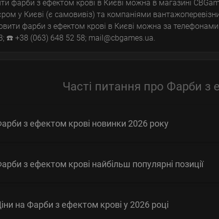
ти фарби з ефектом крові в Києві можна в магазині CBGam
єром у Києві (є самовивіз) та компаніями вантажоперевізни
вити фарби з ефектом крові в Києві можна за телефонами: ☎️
3; ☎️ +38 (063) 648 52 58; mail@cbgames.ua.
Часті питання про Фарби з 
арби з ефектом крові новинки 2026 року
арби з ефектом крові найбільш популярні позиції
іни на Фарби з ефектом крові у 2026 році