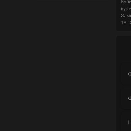
Купи
кур'
Замо
18 1
Ф
Ф
Ц