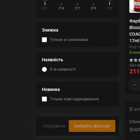
211
214
217
219
222
Фарб
Blood
Знижка
COA
Тільки зі знижками
17ml
Код т
В ная
Наявність
222 г
Є в наявності
211
Новинка
Тільки нові надходження
В ін
Мене
Скасувати
Виберіть фільтри
фарб