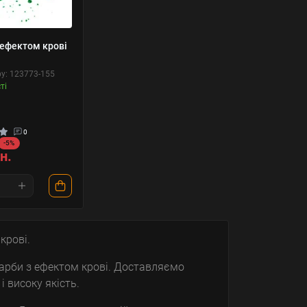
 ефектом крові
у: 123773-155
ті
0
-5%
н.
крові.
арби з ефектом крові. Доставляємо
 і високу якість.