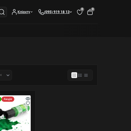
0
0
Клієнту
(095) 919 18 13
Акція