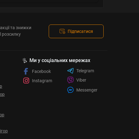
акції та знижки
Підписатися
l розсилку
Ми у соціальних мережах
Telegram
Facebook
Viber
Instagram
ор
Messenger
юр
юр
ігор