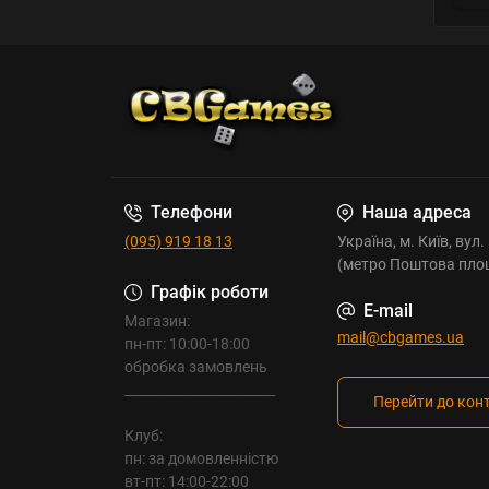
Телефони
Наша адреса
(095) 919 18 13
Україна, м. Київ, вул
(метро Поштова пло
Графік роботи
E-mail
Магазин:
mail@cbgames.ua
пн-пт: 10:00-18:00
обробка замовлень
_______________________
Перейти до кон
Клуб:
пн: за домовленністю
вт-пт: 14:00-22:00