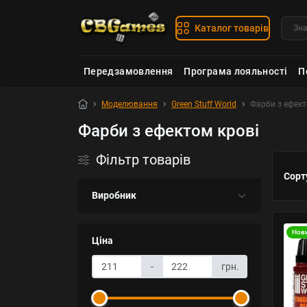
Каталог товарів
Передзамовлення
Програма лояльності
П
Моделювання
Green Stuff World
Фарби з ефект
Фарби з ефектом крові
Фільтр товарів
Сорт
Виробник
Нов
Ціна
-
грн.