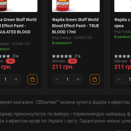
а Green Stuff World
Фарба Green Stuff World
Фарба з
 Effect Paint -
Blood Effect Paint - TRUE
орка
GULATED BLOOD
BLOOD 17ml
Код товар
В наявнос
Код товару: 123545-155
В наявності
овару: 123544-155
вності
0
0
рн.
222 грн.
222 грн.
-5%
-5%
 грн.
211 грн.
211 гр
тернет-магазині CBGames™ можна купити фарби з ефектом 
джер проконсультує по вибору і порекомендує найкращі ф
и з ефектом крові по Україні і світу. Гарантуємо низькі ціни