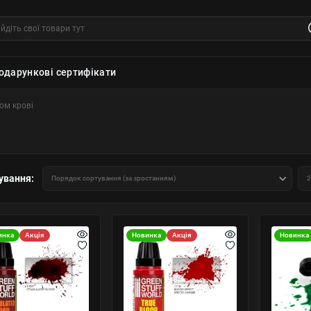
одарункові сертифікати
ом крові
ування:
инка
Акція
Новинка
Акція
Новинка