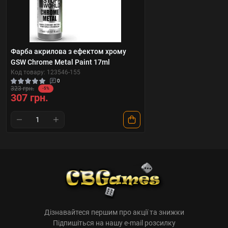
Фарба акрилова з ефектом хрому
GSW Chrome Metal Paint 17ml
Код товару: 123546-155
0
323 грн.
-5%
307 грн.
Дізнавайтеся першим про акції та знижки
Підпишіться на нашу e-mail розсилку