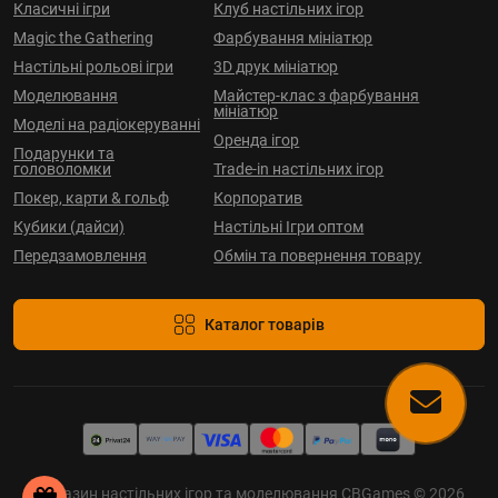
Класичні ігри
Клуб настільних ігор
Magic the Gathering
Фарбування мініатюр
Настільні рольові ігри
3D друк мініатюр
Моделювання
Майстер-клас з фарбування
мініатюр
Моделі на радіокеруванні
Оренда ігор
Подарунки та
головоломки
Trade-in настільних ігор
Покер, карти & гольф
Корпоратив
Кубики (дайси)
Настільні Ігри оптом
Передзамовлення
Обмін та повернення товару
Каталог товарів
Магазин настільних ігор та моделювання CBGames © 2026