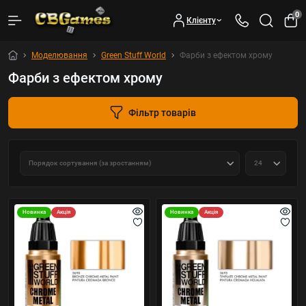
0
Клієнту
Моделювання
Green Stuff World
Фарби з ефектом хрому
Фарби з ефектом хрому
Фільтр товарів
Новинка
Акція
Новинка
Акція