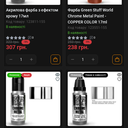
Акрилова фарба з ефектом
Фарба Green Stuff World
хрому 17мл
Chrome Metal Paint -
Код товару: 123811-155
COPPER COLOR 17ml
В наявності
Код товару: 123551-155
В наявності
0
0
323 грн.
250 грн.
-5%
-5%
307 грн.
238 грн.
Новинка
Акція
Новинка
Немає в наявності