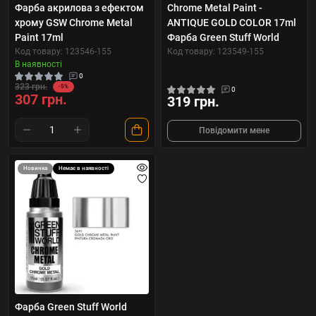
Фарба акрилова з ефектом
Chrome Metal Paint -
хрому GSW Chrome Metal
ANTIQUE GOLD COLOR 17ml
Paint 17ml
Фарба Green Stuff World
Код товару: 123546-155
Код товару: 123549-155
В наявності
0
323 грн.
-5%
0
307 грн.
319 грн.
Повідомити мене
Новинка
Немає в наявності
Фарба Green Stuff World