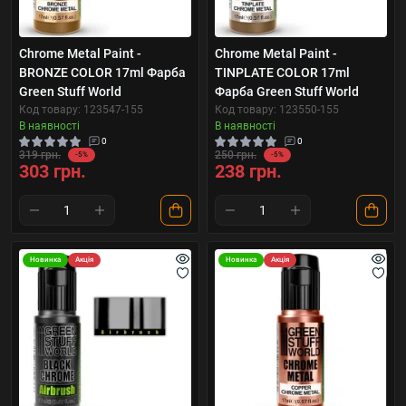
Chrome Metal Paint -
Chrome Metal Paint -
BRONZE COLOR 17ml Фарба
TINPLATE COLOR 17ml
Green Stuff World
Фарба Green Stuff World
Код товару: 123547-155
Код товару: 123550-155
В наявності
В наявності
0
0
319 грн.
250 грн.
-5%
-5%
303 грн.
238 грн.
Новинка
Акція
Новинка
Акція