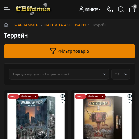
0
Клієнту
WARHAMMER
ФАРБИ ТА АКСЕСУАРИ
Террейн
Террейн
Фільтр товарів
Акція
Закінчується
Акція
Закінчується