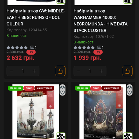
10
10
Набір мініатюр GW: MIDDLE-
Набір мініатюр
EARTH SBG: RUINS OF DOL
WARHAMMER 40000:
GULDUR
NECROMUNDA - HIVE DATA
Код товару: 123414-55
STACK CLUSTER
В наявності
Код товару: 107671-02
В наявності
0
0
2 800 грн.
2 020 грн.
-6%
-4%
2 632 грн.
1 939 грн.
Новинка
Акція
Закінчується
Новинка
Акція
Закінчується