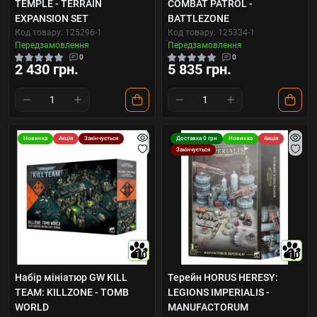
TEMPLE - TERRAIN
COMBAT PATROL -
EXPANSION SET
BATTLEZONE
Код товару: 125296-1
Код товару: 125334-1
Передзамовлення
Передзамовлення
0
0
2 430 грн.
5 835 грн.
Новинка
Акція
Закінчується
Доставка 0 грн
Новинка
Акція
Закінчується
10
10
Набір мініатюр GW KILL
Терейн HORUS HERESY:
TEAM: KILLZONE - TOMB
LEGIONS IMPERIALIS -
WORLD
MANUFACTORUM