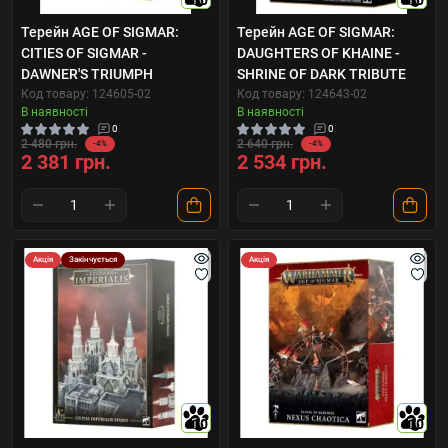
10
10
Терейн AGE OF SIGMAR:
Терейн AGE OF SIGMAR:
CITIES OF SIGMAR -
DAUGHTERS OF KHAINE -
DAWNER'S TRIUMPH
SHRINE OF DARK TRIBUTE
Код товару: 124605-02
Код товару: 124643-02
В наявності
В наявності
0
0
2 480 грн.
2 640 грн.
-4%
-4%
2 381 грн.
2 534 грн.
Акція
Закінчується
Акція
10
10