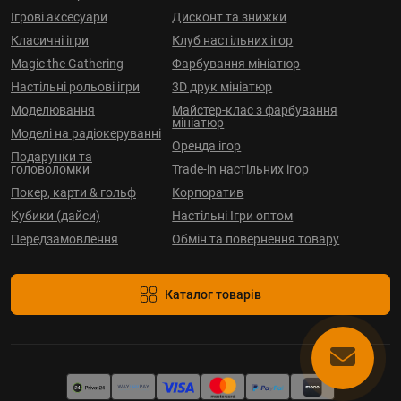
Ігрові аксесуари
Дисконт та знижки
Класичні ігри
Клуб настільних ігор
Magic the Gathering
Фарбування мініатюр
Настільні рольові ігри
3D друк мініатюр
Моделювання
Майстер-клас з фарбування
мініатюр
Моделі на радіокеруванні
Оренда ігор
Подарунки та
головоломки
Trade-in настільних ігор
Покер, карти & гольф
Корпоратив
Кубики (дайси)
Настільні Ігри оптом
Передзамовлення
Обмін та повернення товару
Каталог товарів