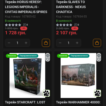
Терейн HORUS HERESY:
Терейн SLAVES TO
LEGIONS IMPERIALIS -
DARKNESS - NEXUS
CIVITAS IMPERIALIS SPIRES
CHAOTICA
Код товару: 107805-02
Код товару: 107934-55
В наявності
В наявності
0
0
1 800 грн.
2 242 грн.
-4%
-6%
1 728 грн.
2 107 грн.
Новинка
Передзамовлення
Новинка
Передзамовлення
10
10
Терейн STARCRAFT: LOST
Терейн WARHAMMER 40000: