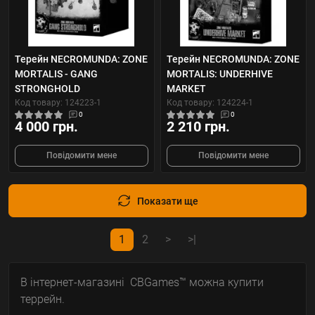
Терейн NECROMUNDA: ZONE
Терейн NECROMUNDA: ZONE
MORTALIS - GANG
MORTALIS: UNDERHIVE
STRONGHOLD
MARKET
Код товару: 124223-1
Код товару: 124224-1
0
0
4 000 грн.
2 210 грн.
Повідомити мене
Повідомити мене
Показати ще
1
2
>
>|
В інтернет-магазині CBGames™ можна купити
террейн.