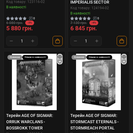
Код товару: 123116-02
IMPERIALIS SECTOR
В наявності
Код товару: 124194-02
В наявності
0
0
6 080 грн.
7 130 грн.
-3%
-4%
5 880 грн.
6 845 грн.
Новинка
Немає в наявності
Новинка
Немає в наявності
Терейн AGE OF SIGMAR:
Терейн AGE OF SIGMAR:
ORRUK WARCLANS -
STORMCAST ETERNALS -
BOSSROKK TOWER
STORMREACH PORTAL