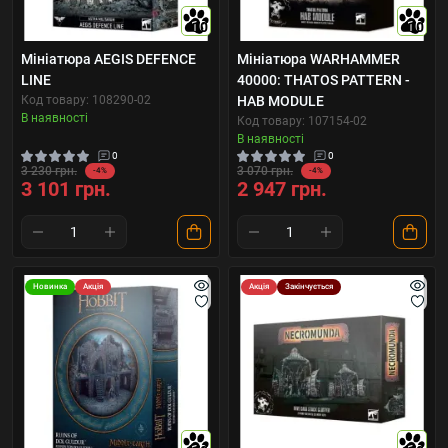
10
10
Мініатюра AEGIS DEFENCE
Мініатюра WARHAMMER
LINE
40000: THATOS PATTERN -
Код товару: 108290-02
HAB MODULE
В наявності
Код товару: 107154-02
В наявності
0
0
3 230 грн.
3 070 грн.
-4%
-4%
3 101 грн.
2 947 грн.
Новинка
Акція
Акція
Закінчується