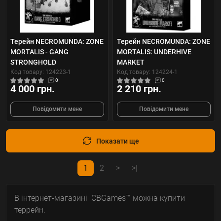
Терейн NECROMUNDA: ZONE
Терейн NECROMUNDA: ZONE
MORTALIS - GANG
MORTALIS: UNDERHIVE
STRONGHOLD
MARKET
Код товару: 124223-1
Код товару: 124224-1
0
0
4 000 грн.
2 210 грн.
Повідомити мене
Повідомити мене
Показати ще
1
2
>
>|
В інтернет-магазині CBGames™ можна купити
террейн.