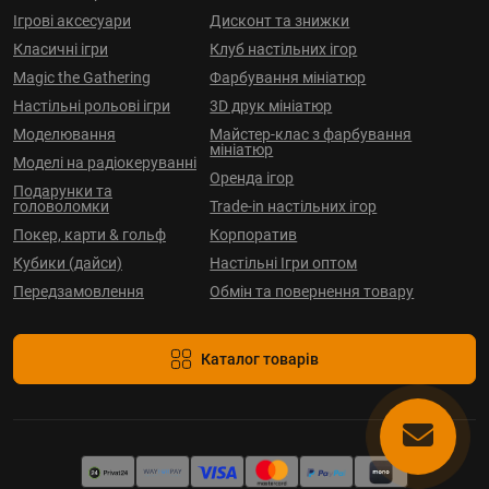
Ігрові аксесуари
Дисконт та знижки
Класичні ігри
Клуб настільних ігор
Magic the Gathering
Фарбування мініатюр
Настільні рольові ігри
3D друк мініатюр
Моделювання
Майстер-клас з фарбування
мініатюр
Моделі на радіокеруванні
Оренда ігор
Подарунки та
головоломки
Trade-in настільних ігор
Покер, карти & гольф
Корпоратив
Кубики (дайси)
Настільні Ігри оптом
Передзамовлення
Обмін та повернення товару
Каталог товарів