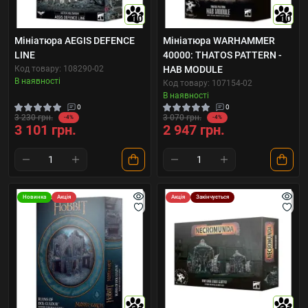
10
10
Мініатюра AEGIS DEFENCE
Мініатюра WARHAMMER
LINE
40000: THATOS PATTERN -
Код товару: 108290-02
HAB MODULE
В наявності
Код товару: 107154-02
В наявності
0
0
3 230 грн.
3 070 грн.
-4%
-4%
3 101 грн.
2 947 грн.
Новинка
Акція
Акція
Закінчується