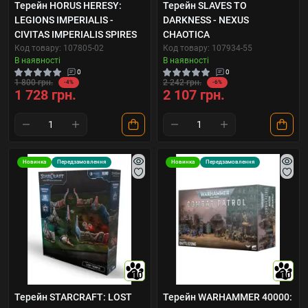
Терейн HORUS HERESY:
Терейн SLAVES TO
LEGIONS IMPERIALIS -
DARKNESS - NEXUS
CIVITAS IMPERIALIS SPIRES
CHAOTICA
Код товару: 107805-02
Код товару: 107934-55
В наявності
В наявності
0
0
1 800 грн.
2 242 грн.
-4%
-6%
1 728 грн.
2 107 грн.
Новинка
Передзамовлення
Новинка
Передзамовлення
10
10
Терейн STARCRAFT: LOST
Терейн WARHAMMER 40000: