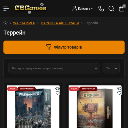
0
Клієнту
WARHAMMER
ФАРБИ ТА АКСЕСУАРИ
Террейн
Террейн
Фільтр товарів
Акція
Закінчується
Акція
Закінчується