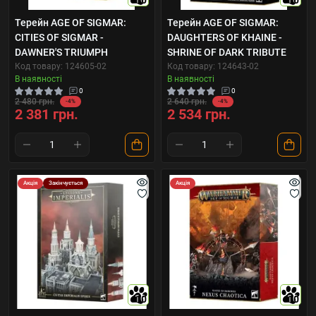
10
10
Терейн AGE OF SIGMAR:
Терейн AGE OF SIGMAR:
CITIES OF SIGMAR -
DAUGHTERS OF KHAINE -
DAWNER'S TRIUMPH
SHRINE OF DARK TRIBUTE
Код товару: 124605-02
Код товару: 124643-02
В наявності
В наявності
0
0
2 480 грн.
2 640 грн.
-4%
-4%
2 381 грн.
2 534 грн.
Акція
Закінчується
Акція
10
10