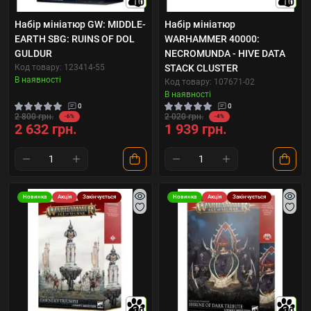
10
10
Набір мініатюр GW: MIDDLE-
Набір мініатюр
EARTH SBG: RUINS OF DOL
WARHAMMER 40000:
GULDUR
NECROMUNDA - HIVE DATA
Код товару: 123414-55
STACK CLUSTER
В наявності
Код товару: 107671-02
В наявності
0
0
2 800 грн.
2 020 грн.
-6%
-4%
2 632 грн.
1 939 грн.
Новинка
Акція
Закінчується
Новинка
Акція
Закінчується