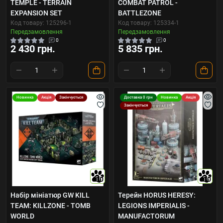
TEMPLE - TERRAIN
COMBAT PATROL -
EXPANSION SET
BATTLEZONE
Код товару: 125296-1
Код товару: 125334-1
Передзамовлення
Передзамовлення
0
0
2 430 грн.
5 835 грн.
Новинка
Акція
Закінчується
Доставка 0 грн
Новинка
Акція
Закінчується
10
10
Набір мініатюр GW KILL
Терейн HORUS HERESY:
TEAM: KILLZONE - TOMB
LEGIONS IMPERIALIS -
WORLD
MANUFACTORUM