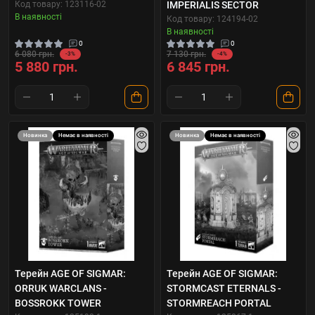
Код товару: 123116-02
IMPERIALIS SECTOR
В наявності
Код товару: 124194-02
В наявності
0
0
6 080 грн.
7 130 грн.
-3%
-4%
5 880 грн.
6 845 грн.
Новинка
Немає в наявності
Новинка
Немає в наявності
Терейн AGE OF SIGMAR:
Терейн AGE OF SIGMAR:
ORRUK WARCLANS -
STORMCAST ETERNALS -
BOSSROKK TOWER
STORMREACH PORTAL