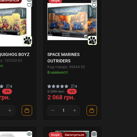
Закінчується
Акція
10
10
QUIGHOG BOYZ
SPACE MARINES
у: 102342-02
OUTRIDERS
ті
Код товару: 98444-55
В наявності
0
0
2 200 грн.
-4%
-6%
грн.
2 068 грн.
Акція
Закінчується