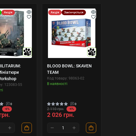
Акція
Акція
Закінчується
10
10
ILITARUM:
BLOOD BOWL: SKAVEN
ініатюри
TEAM
orkshop
Код товару: 98063-02
В наявності
у: 123083-55
ті
0
0
2 110 грн.
-6%
-4%
грн.
2 026 грн.