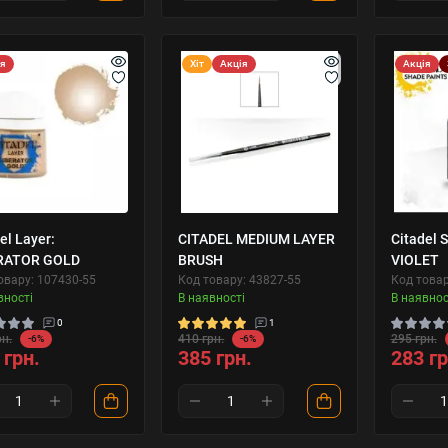
ія
Хіт
Акція
Акція
el Layer:
CITADEL MEDIUM LAYER
Citadel 
RATOR GOLD
BRUSH
VIOLET
овару: 107430-55
Код товару: 43827-55
Код товар
вності
В наявності
В наявнос
0
1
рн.
410 грн.
295 грн.
-6%
-6%
 грн.
385 грн.
283 гр