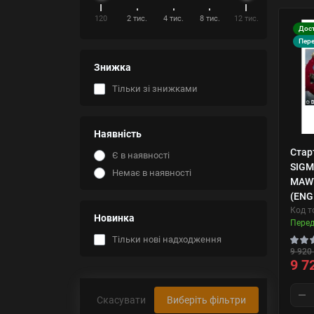
120
2 тис.
4 тис.
8 тис.
12 тис.
Дост
Пер
Знижка
Тільки зі знижками
Наявність
Стар
Є в наявності
SIGM
Немає в наявності
MAWT
(ENG
Код т
Новинка
Пере
Тільки нові надходження
9 920 
9 7
Скасувати
Виберіть фільтри