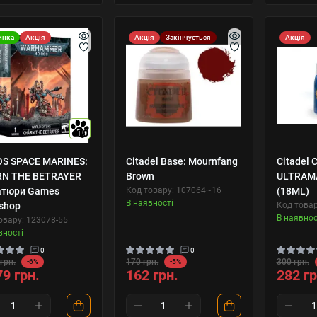
инка
Акція
Акція
Закінчується
Акція
10
S SPACE MARINES:
Citadel Base: Mournfang
Citadel C
N THE BETRAYER
Brown
ULTRAM
атюри Games
Код товару: 107064~16
(18ML)
В наявності
shop
Код товар
В наявнос
овару: 123078-55
вності
0
0
грн.
170 грн.
300 грн.
-6%
-5%
79 грн.
162 грн.
282 гр