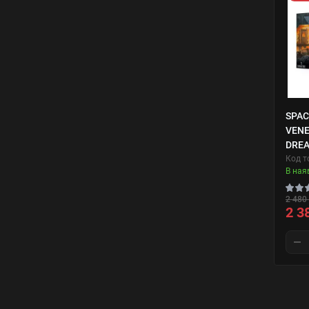
SPAC
VEN
DRE
Код т
В ная
2 480 
2 3