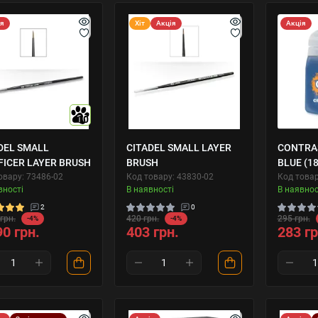
ія
Хіт
Акція
Акція
10
DEL SMALL
CITADEL SMALL LAYER
CONTRAS
FICER LAYER BRUSH
BRUSH
BLUE (1
овару: 73486-02
Код товару: 43830-02
Код товар
вності
В наявності
В наявнос
2
0
грн.
420 грн.
295 грн.
-4%
-4%
90 грн.
403 грн.
283 гр