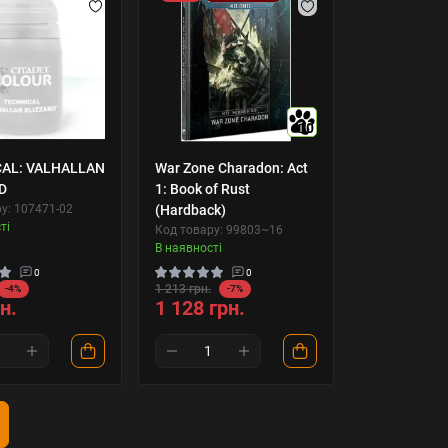
10
AL: VALHALLAN
War Zone Charadon: Act
D
1: Book of Rust
у: 107471-02
(Hardback)
ті
Код товару: 99803~16
В наявності
0
0
1 213 грн.
-4%
-7%
н.
1 128 грн.