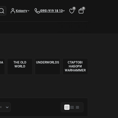
0
0
Клієнту
(095) 919 18 13
DA
THE OLD
UNDERWORLDS
СТАРТОВІ
WORLD
НАБОРИ
WARHAMMER