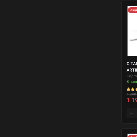
Акц
CITA
ARTI
Код т
В ная
1 240 
1 1