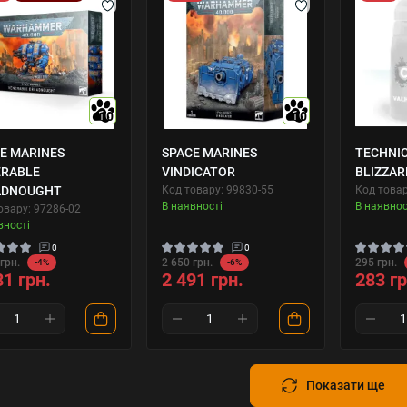
10
10
E MARINES
SPACE MARINES
TECHNIC
ERABLE
VINDICATOR
BLIZZAR
ADNOUGHT
Код товару: 99830-55
Код товар
В наявності
В наявнос
овару: 97286-02
вності
0
0
грн.
2 650 грн.
295 грн.
-4%
-6%
81 грн.
2 491 грн.
283 гр
Показати ще