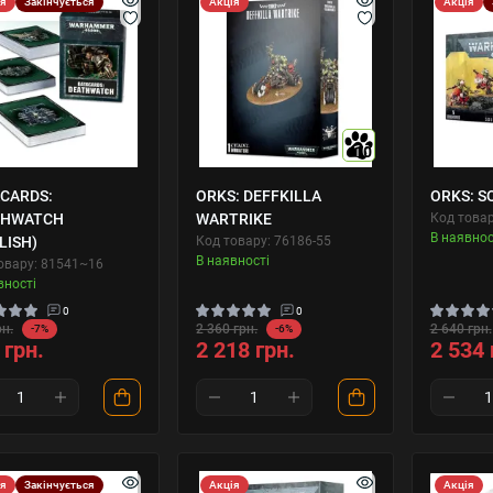
ія
Закінчується
Акція
Акція
10
CARDS:
ORKS: DEFFKILLA
ORKS: S
THWATCH
WARTRIKE
Код товар
В наявнос
LISH)
Код товару: 76186-55
В наявності
овару: 81541~16
вності
0
0
рн.
2 360 грн.
2 640 грн.
-7%
-6%
 грн.
2 218 грн.
2 534 
ія
Закінчується
Акція
Акція