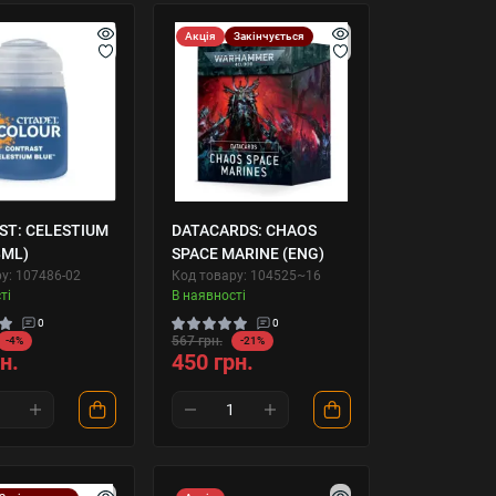
Акція
Закінчується
T: CELESTIUM
DATACARDS: CHAOS
8ML)
SPACE MARINE (ENG)
у: 107486-02
Код товару: 104525~16
ті
В наявності
0
0
567 грн.
-4%
-21%
н.
450 грн.