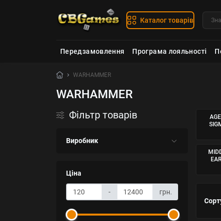
Каталог товарів
Передзамовлення
Програма лояльності
П
WARHAMMER
WARHAMMER
Фільтр товарів
AGE
SIG
Виробник
MID
EA
Ціна
-
грн.
Сорт