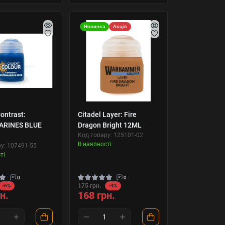
Новинка
Акція
ontrast:
Citadel Layer: Fire
ARINES BLUE
Dragon Bright 12ML
Код товару: 125101-02
В наявності
у: 107491-55
ті
0
0
175 грн.
-6%
-4%
н.
168 грн.