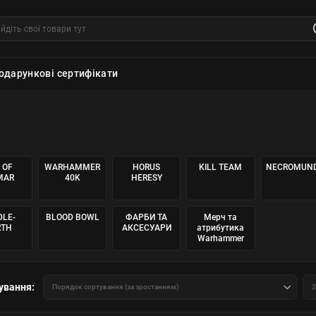
одарункові сертифікати
 OF
WARHAMMER
HORUS
KILL TEAM
NECROMUN
MAR
40K
HERESY
DLE-
BLOOD BOWL
ФАРБИ ТА
Мерч та
RTH
АКСЕСУАРИ
атрибутика
Warhammer
ування: