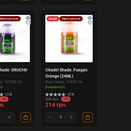
Закінчується
Акція
Закінчується
Shade: DRUCHII
Citadel Shade: Fuegan
Orange (24ML)
у: 107536-02
Код товару: 73453~16
ті
В наявності
0
0
230 грн.
-4%
-7%
н.
214 грн.