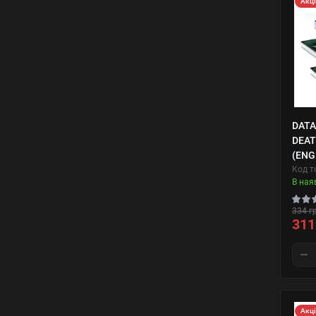
Акц
DATA
DEA
(ENG
Код т
В ная
334 г
311
Акц