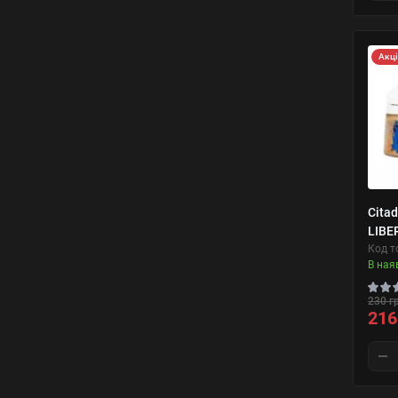
Акц
Citad
LIBE
Код т
В ная
230 г
216