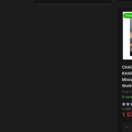
Нов
CHAO
KHAR
Міні
Work
Код т
В ная
1 680 
1 5