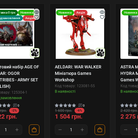
авка 0 грн
Новинка
Новинка
Акція
Новинка
едзамовлення
Акція
10
10
товий набір AGE OF
AELDARI: WAR WALKER
ASTRA M
AR: OGOR
Мініатюра Games
HYDRA М
RIBES - ARMY SET
Workshop
Games W
LISH)
Код товару: 123081-55
Код товар
В наявності
В наявнос
овару: 125304-1
дзамовлення
0
0
грн.
1 600 грн.
2 420 грн.
-2%
-6%
22 грн.
1 504 грн.
2 275 