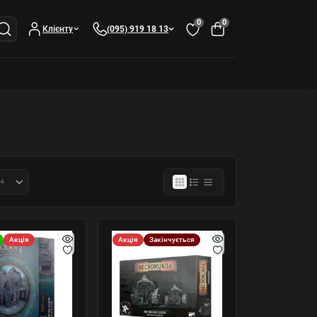
0
0
Клієнту
(095) 919 18 13
Акція
Акція
Закінчується