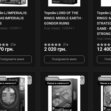
йн L/IMPERIALIS:
Терейн LORD OF THE
Терейн 
TAS IMPERIALIS
RINGS: MIDDLE-EARTH -
RINGS: 
S
GONDOR RUINS
STRATE
овару: 123997-1
Код товару: 124004-1
GAME - 
STRONG
Код товар
0
0
70 грн.
2 020 грн.
12 400
Повідомити мене
Повідомити мене
Пов
инка
Новинка
Новинка
є в наявності
Немає в наявності
Немає в 