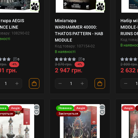
10
10
атюра AEGIS
Мініатюра
Набір м
NCE LINE
WARHAMMER 40000:
MIDDLE-
овару: 108290-02
THATOS PATTERN - HAB
RUINS O
вності
MODULE
Код товар
В наявнос
Код товару: 107154-02
В наявності
0
0
грн.
3 070 грн.
2 800 грн.
-4%
-4%
01 грн.
2 947 грн.
2 632 
инка
Акція
Новинка
Акція
Акція
нчується
Закінчується