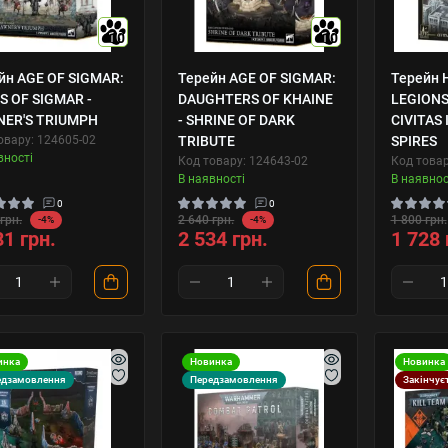
10
10
йн AGE OF SIGMAR:
Терейн AGE OF SIGMAR:
Терейн 
ES OF SIGMAR -
DAUGHTERS OF KHAINE
LEGIONS
ER'S TRIUMPH
- SHRINE OF DARK
CIVITAS 
овару: 124605-02
TRIBUTE
SPIRES
вності
Код товару: 124643-02
Код товар
В наявності
В наявнос
0
0
грн.
2 640 грн.
1 800 грн.
-4%
-4%
81 грн.
2 534 грн.
1 728 
инка
Новинка
Новинка
едзамовлення
Передзамовлення
Закінчує