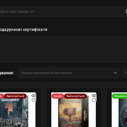
одарункові сертифікати
ування:
ія
Закінчується
Акція
Закінчується
Новинка