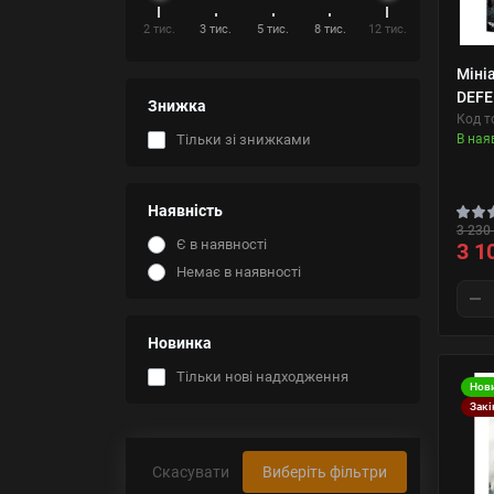
2 тис.
3 тис.
5 тис.
8 тис.
12 тис.
Міні
DEFE
Знижка
Код т
В ная
Тільки зі знижками
Наявність
3 230 
Є в наявності
3 1
Немає в наявності
Новинка
Тільки нові надходження
Нов
Закі
Скасувати
Виберіть фільтри