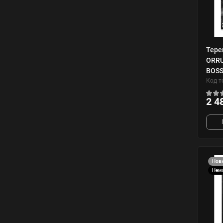
Тере
ORRU
BOS
Код т
2 4
Нов
Нема