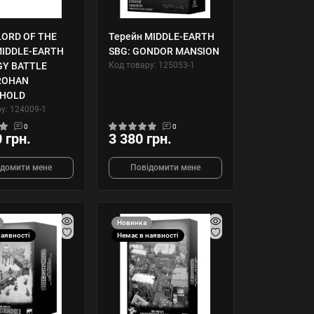
LORD OF THE
Терейн MIDDLE-EARTH
MIDDLE-EARTH
SBG: GONDOR MANSION
GY BATTLE
Код товару: 125053-1
ROHAN
HOLD
у: 124009-1
0
0
 грн.
3 380 грн.
ідомити мене
Повідомити мене
Новинка
наявності
Немає в наявності