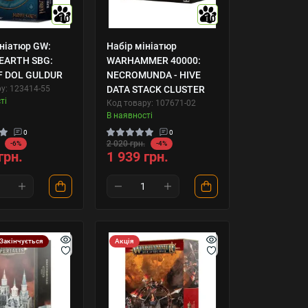
10
10
ініатюр GW:
Набір мініатюр
EARTH SBG:
WARHAMMER 40000:
F DOL GULDUR
NECROMUNDA - HIVE
у: 123414-55
DATA STACK CLUSTER
ті
Код товару: 107671-02
В наявності
0
0
2 020 грн.
-6%
-4%
грн.
1 939 грн.
Закінчується
Акція