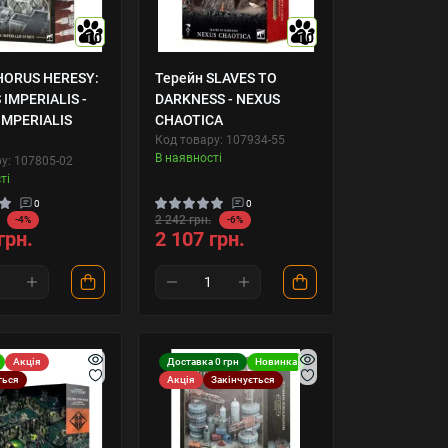
10
10
HORUS HERESY:
Терейн SLAVES TO
 IMPERIALIS -
DARKNESS - NEXUS
IMPERIALIS
CHAOTICA
Код товару: 107934-55
В наявності
у: 107805-02
ті
0
0
2 242 грн.
-4%
-6%
грн.
2 107 грн.
Акція
Доставка 0 грн
Новинка
ться
Акція
Закінчується