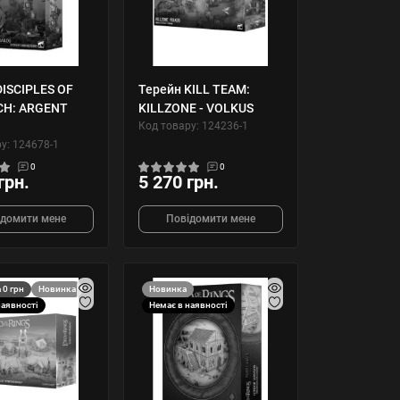
DISCIPLES OF
Терейн KILL TEAM:
CH: ARGENT
KILLZONE - VOLKUS
Код товару: 124236-1
у: 124678-1
0
0
грн.
5 270 грн.
ідомити мене
Повідомити мене
 0 грн
Новинка
Новинка
наявності
Немає в наявності