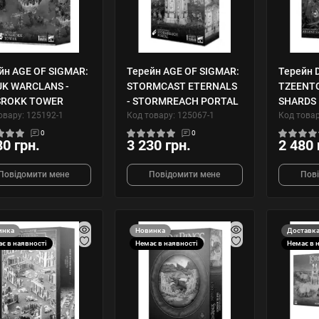
йн AGE OF SIGMAR:
Терейн AGE OF SIGMAR:
Терейн 
K WARCLANS -
STORMCAST ETERNALS
TZEENT
SROKK TOWER
- STORMREACH PORTAL
SHARDS
овару: 125192-1
Код товару: 125067-1
Код товар
0
0
80 грн.
3 230 грн.
2 480 
Повідомити мене
Повідомити мене
Пов
инка
Новинка
Доставка
є в наявності
Немає в наявності
Немає в 