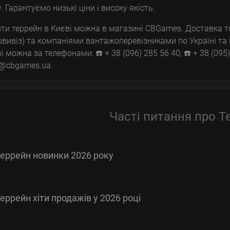
у. Гарантуємо низькі ціни і високу якість.
ти террейн в Києві можна в магазині CBGames. Доставка то
вивіз) та компаніями вантажоперевізниками по Україні та 
і можна за телефонами: ☎️ + 38 (096) 285 56 40; ☎️ + 38 (095) 
l@cbgames.ua.
Часті питання про Т
еррейн новинки 2026 року
еррейн хіти продажів у 2026 році