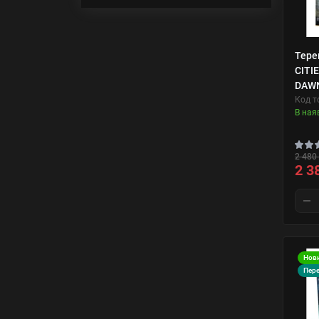
Тере
CITI
DAWN
Код т
В ная
2 480 
2 3
Нов
Пер