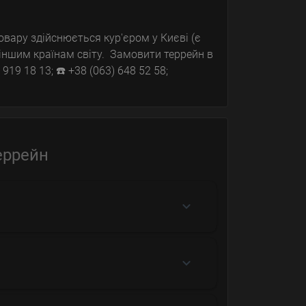
вару здійснюється кур'єром у Києві (є
іншим країнам світу. Замовити террейн в
919 18 13; ☎️ +38 (063) 648 52 58;
еррейн