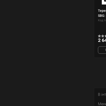
Тере
SBG:
Код т
2 6
В ін
Мене