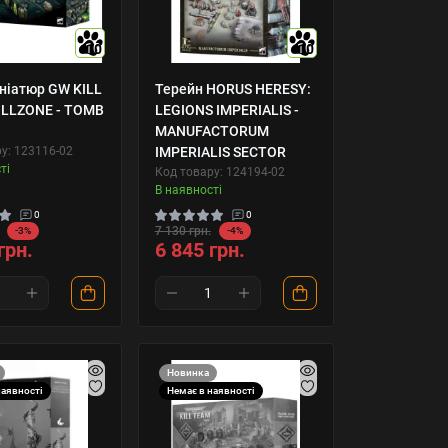
10
10
ініатюр GW KILL
Терейн HORUS HERESY:
ILLZONE - TOMB
LEGIONS IMPERIALIS -
MANUFACTORUM
у: 123116-02
IMPERIALIS SECTOR
ті
Код товару: 124194-02
В наявності
0
0
7 130 грн.
-3%
-4%
грн.
6 845 грн.
Новинка
наявності
Немає в наявності