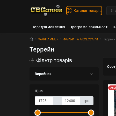
Каталог товарів
Передзамовлення
Програма лояльності
П
WARHAMMER
ФАРБИ ТА АКСЕСУАРИ
Террейн
Террейн
Фільтр товарів
Сорт
Виробник
Акц
Ціна
-
грн.