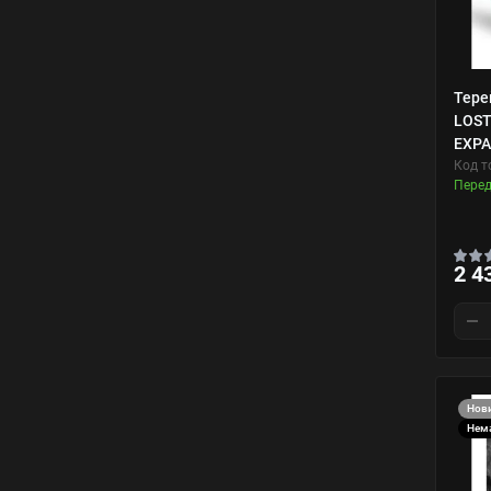
Тере
LOST
EXPA
Код т
Пере
2 4
Нов
Нема