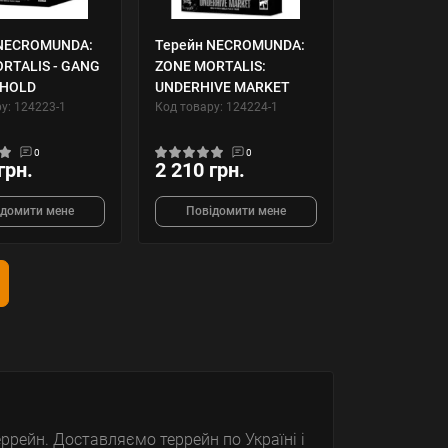
 NECROMUNDA:
Терейн NECROMUNDA:
RTALIS - GANG
ZONE MORTALIS:
HOLD
UNDERHIVE MARKET
у: 124223-1
Код товару: 124224-1
0
0
грн.
2 210 грн.
ідомити мене
Повідомити мене
рейн. Доставляємо террейн по Україні і