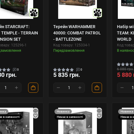
10
10
йн STARCRAFT:
Терейн WARHAMMER
Набір м
 TEMPLE - TERRAIN
40000: COMBAT PATROL
TEAM: K
NSION SET
- BATTLEZONE
WORLD
овару: 125296-1
Код товару: 125334-1
Код товар
дзамовлення
Передзамовлення
В наявнос
6 080 грн.
0
0
30 грн.
5 835 грн.
5 880 
инка
Новинка
Новинка
є в наявності
Немає в наявності
Немає в 