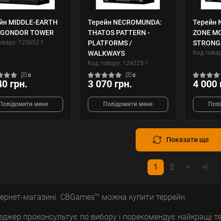
йн MIDDLE-EARTH
Терейн NECROMUNDA:
Терейн
 GONDOR TOWER
THATOS PATTERN -
ZONE MO
овару: 125052-1
PLATFORMS /
STRONG
WALKWAYS
Код товар
Код товару: 124225-1
0
0
40 грн.
3 070 грн.
4 000 
Повідомити мене
Повідомити мене
Пов
Показати ще
1
2
>
>|
тернет-магазині CBGames™ можна купити террейн.
джер проконсультує по вибору і порекомендує найкращі тер