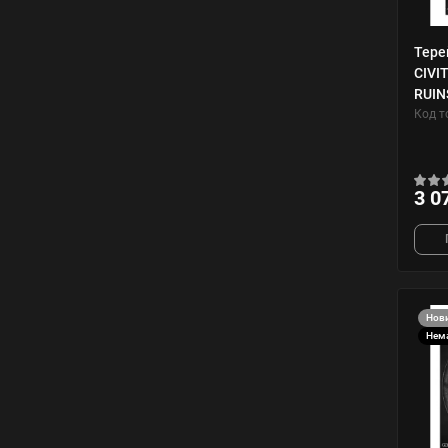
Тере
CIVI
RUIN
Код т
3 0
Нов
Нема