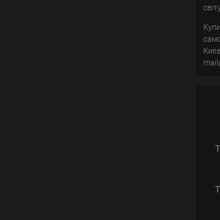
світ
Купи
само
Києв
mai
Т
Т