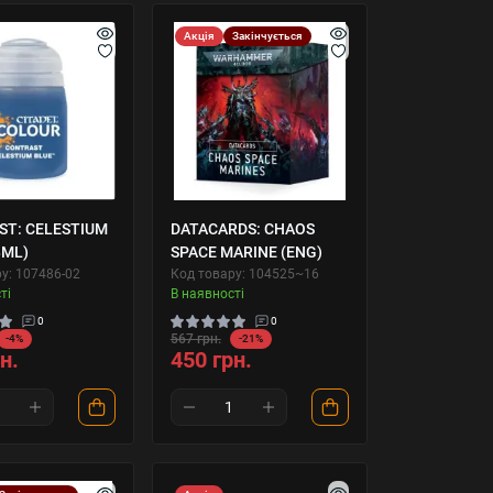
Акція
Закінчується
T: CELESTIUM
DATACARDS: CHAOS
8ML)
SPACE MARINE (ENG)
у: 107486-02
Код товару: 104525~16
ті
В наявності
0
0
567 грн.
-4%
-21%
н.
450 грн.