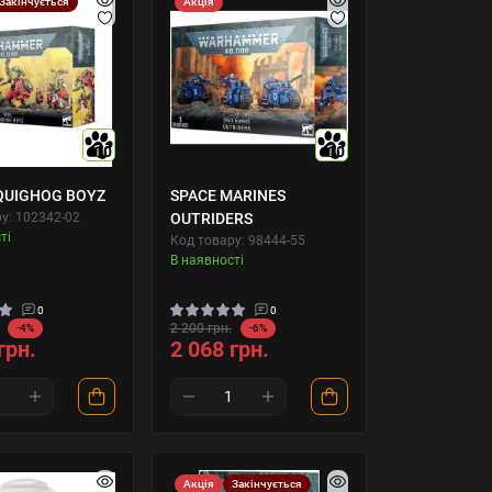
Закінчується
Акція
10
10
QUIGHOG BOYZ
SPACE MARINES
у: 102342-02
OUTRIDERS
ті
Код товару: 98444-55
В наявності
0
0
2 200 грн.
-4%
-6%
грн.
2 068 грн.
Акція
Закінчується