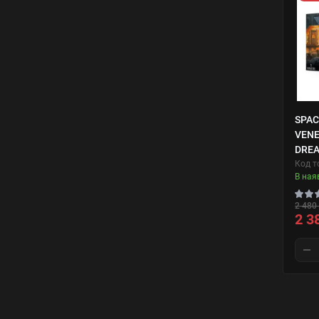
SPAC
VEN
DRE
Код т
В ная
2 480 
2 3