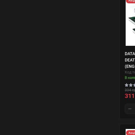
Акц
DATA
DEA
(ENG
Код т
В ная
334 г
311
Акц