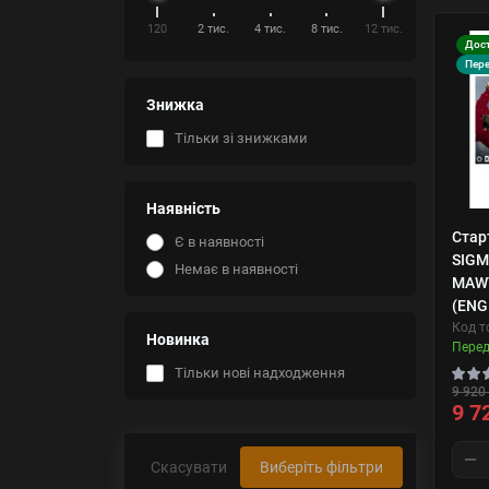
120
2 тис.
4 тис.
8 тис.
12 тис.
Дост
Пер
Знижка
Тільки зі знижками
Наявність
Стар
Є в наявності
SIGM
Немає в наявності
MAWT
(ENG
Код т
Новинка
Пере
Тільки нові надходження
9 920 
9 7
Скасувати
Виберіть фільтри