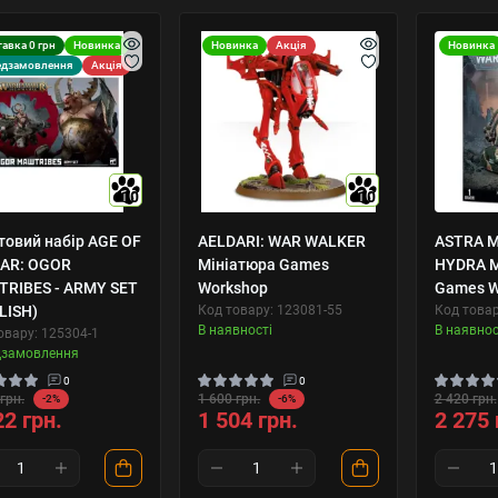
авка 0 грн
Новинка
Новинка
Акція
Новинка
едзамовлення
Акція
10
10
товий набір AGE OF
AELDARI: WAR WALKER
ASTRA M
AR: OGOR
Мініатюра Games
HYDRA М
RIBES - ARMY SET
Workshop
Games W
LISH)
Код товару: 123081-55
Код товар
В наявності
В наявнос
овару: 125304-1
дзамовлення
0
0
грн.
1 600 грн.
2 420 грн.
-2%
-6%
22 грн.
1 504 грн.
2 275 