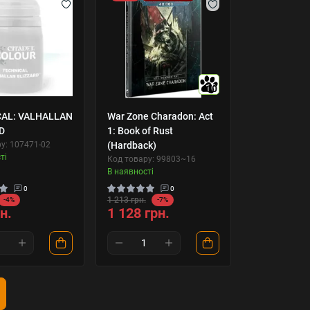
10
AL: VALHALLAN
War Zone Charadon: Act
D
1: Book of Rust
у: 107471-02
(Hardback)
ті
Код товару: 99803~16
В наявності
0
0
1 213 грн.
-4%
-7%
н.
1 128 грн.