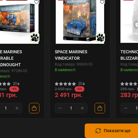
10
10
E MARINES
SPACE MARINES
TECHNIC
ERABLE
VINDICATOR
BLIZZAR
ADNOUGHT
Код товару: 99830-55
Код товар
В наявності
В наявнос
овару: 97286-02
вності
0
0
грн.
2 650 грн.
295 грн.
-4%
-6%
81 грн.
2 491 грн.
283 гр
Показати ще