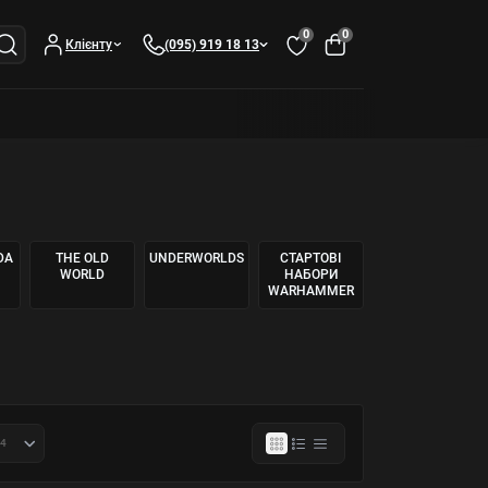
0
0
Клієнту
(095) 919 18 13
DA
THE OLD
UNDERWORLDS
СТАРТОВІ
WORLD
НАБОРИ
WARHAMMER