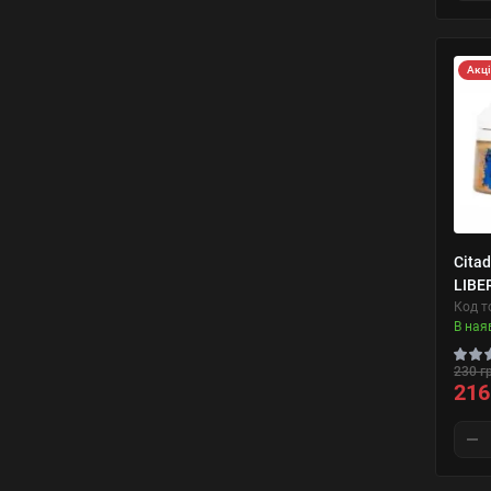
Акц
Citad
LIBE
Код т
В ная
230 г
216