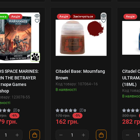
инка
Акція
Акція
Закінчується
Акція
10
S SPACE MARINES:
Citadel Base: Mournfang
Citadel C
N THE BETRAYER
Brown
ULTRAM
атюри Games
Код товару: 107064~16
(18ML)
В наявності
shop
Код товар
В наявнос
овару: 123078-55
вності
0
0
грн.
170 грн.
300 грн.
-6%
-5%
79 грн.
162 грн.
282 гр