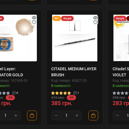
ія
Хіт
Акція
Акція
el Layer:
CITADEL MEDIUM LAYER
Citadel 
RATOR GOLD
BRUSH
VIOLET
овару: 107430-55
Код товару: 43827-55
Код товар
вності
В наявності
В наявнос
0
1
рн.
410 грн.
295 грн.
-6%
-6%
 грн.
385 грн.
283 гр