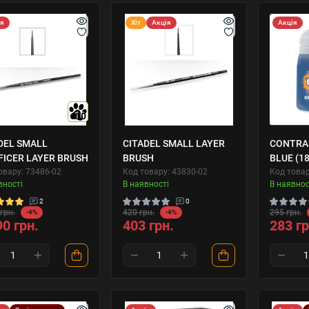
ія
Хіт
Акція
Акція
10
DEL SMALL
CITADEL SMALL LAYER
CONTRAS
FICER LAYER BRUSH
BRUSH
BLUE (1
овару: 73486-02
Код товару: 43830-02
Код товар
вності
В наявності
В наявнос
2
0
грн.
420 грн.
295 грн.
-4%
-4%
90 грн.
403 грн.
283 гр