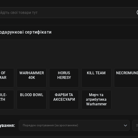
одарункові сертифікати
 OF
WARHAMMER
HORUS
KILL TEAM
NECROMUN
MAR
40K
HERESY
DLE-
BLOOD BOWL
ФАРБИ ТА
Мерч та
RTH
АКСЕСУАРИ
атрибутика
Warhammer
ування: