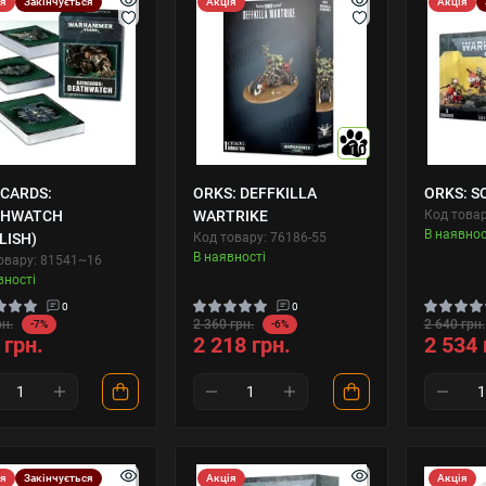
ія
Закінчується
Акція
Акція
10
CARDS:
ORKS: DEFFKILLA
ORKS: S
THWATCH
WARTRIKE
Код товар
В наявнос
LISH)
Код товару: 76186-55
В наявності
овару: 81541~16
вності
0
0
рн.
2 360 грн.
2 640 грн.
-7%
-6%
 грн.
2 218 грн.
2 534 
ія
Закінчується
Акція
Акція