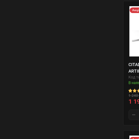
Акц
CITA
ARTI
Код т
В ная
1 240 
1 1