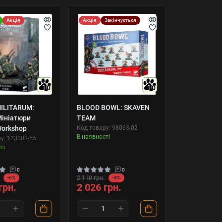
Акція
Акція
Закінчується
10
10
ILITARUM:
BLOOD BOWL: SKAVEN
ініатюри
TEAM
orkshop
Код товару: 98063-02
В наявності
у: 123083-55
ті
0
0
2 110 грн.
-6%
-4%
грн.
2 026 грн.