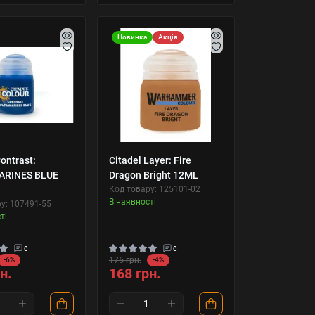
Новинка
Акція
ontrast:
Citadel Layer: Fire
ARINES BLUE
Dragon Bright 12ML
Код товару: 125101-02
В наявності
у: 107491-55
ті
0
0
175 грн.
-6%
-4%
н.
168 грн.