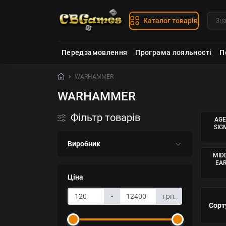
Каталог товарів
Передзамовлення
Програма лояльності
П
WARHAMMER
WARHAMMER
Фільтр товарів
AGE
SIG
Виробник
MID
EA
Ціна
-
грн.
Сорт