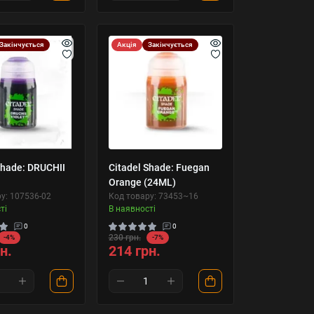
Закінчується
Акція
Закінчується
Shade: DRUCHII
Citadel Shade: Fuegan
Orange (24ML)
у: 107536-02
Код товару: 73453~16
ті
В наявності
0
0
230 грн.
-4%
-7%
н.
214 грн.