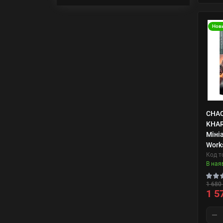
Нов
CHAO
KHAR
Міні
Work
Код т
В ная
1 680 
1 5