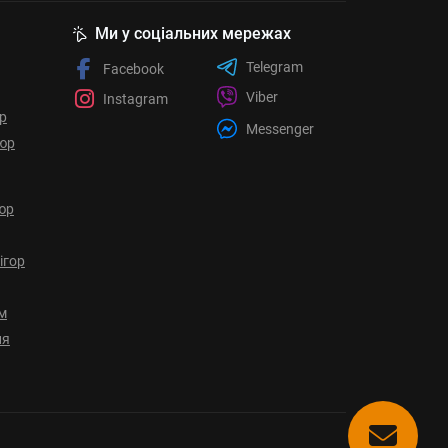
Ми у соціальних мережах
Telegram
Facebook
Viber
Instagram
ор
Messenger
юр
юр
ігор
ом
ня