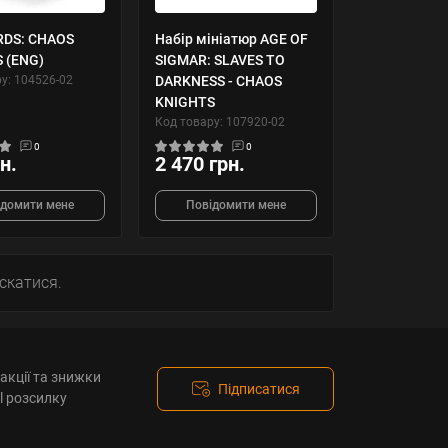
DS: CHAOS
Набір мініатюр AGE OF
 (ENG)
SIGMAR: SLAVES TO
у: 104526-02
DARKNESS - CHAOS
KNIGHTS
Код товару: 107920-02
0
0
н.
2 470 грн.
ідомити мене
Повідомити мене
ускатися.
акції та знижки
Підписатися
l розсилку