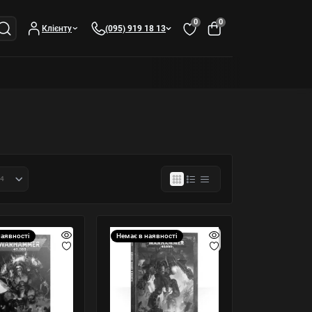
0
0
Клієнту
(095) 919 18 13
наявності
Немає в наявності