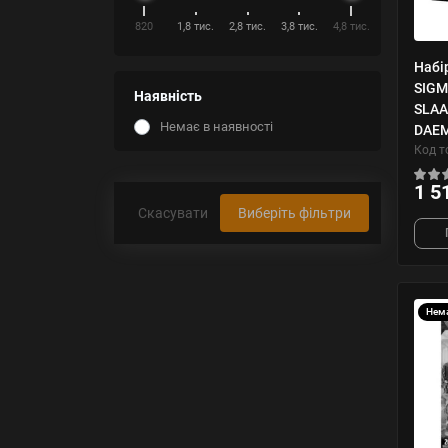
820
1,8 тис.
2,8 тис.
3,8 тис.
4,8 тис.
Набі
SIGM
Наявність
SLAA
Немає в наявності
DAE
Код т
1 5
Скасувати
Виберіть фільтри
Нема