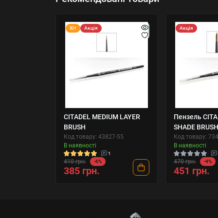
Хіт
Акція
Акція
CITADEL MEDIUM LAYER
Пензель CIT
BRUSH
SHADE BRUS
Код товару: 43827-55
Код товару: 73
В наявності
В наявності
1
410 грн.
470 грн.
-6%
-4%
385 грн.
451 грн.