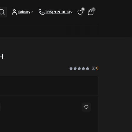
0
0
Клієнту
(095) 919 18 13
H
0