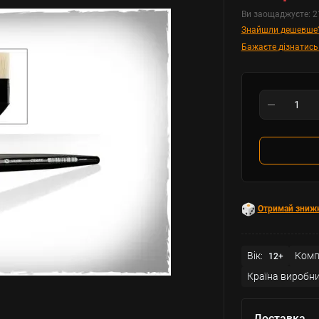
Ви заощаджуєте:
2
Знайшли дешевше
Бажаєте дізнатись
Отримай зниж
Вік:
Комп
12+
Країна виробни
Доставка