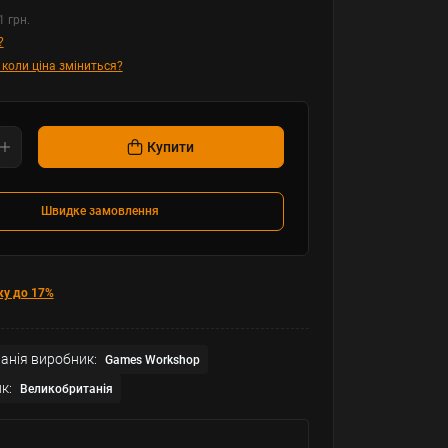
1 грн.
?
 коли ціна зміниться?
Купити
Швидке замовлення
ку до 17%
анія виробник:
Games Workshop
к:
Великобританія