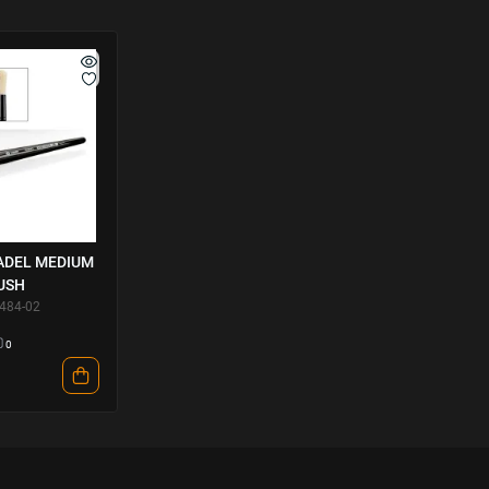
TADEL MEDIUM
USH
3484-02
0