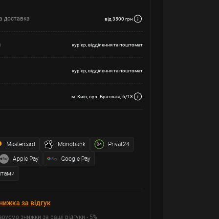
а доставка
від 3500 грн
а
кур'єр, відділення та поштомат
кур'єр, відділення та поштомат
м. Київ, вул. Братська, 6/13
Mastercard
Monobank
Privat24
Apple Pay
Google Pay
итами
нижка за відгук
аруємо знижки за ваші відгуки - 5%