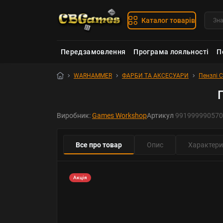
Каталог товарів
Передзамовлення
Програма лояльності
П
WARHAMMER
ФАРБИ ТА АКСЕСУАРИ
Пензлі C
Виробник:
Games Workshop
Артикул
991999990570
Все про товар
Опис
Характери
Акція