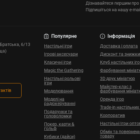
Дізнавайтеся першим про 
Підпишіться на нашу e-mai
Популярне
Інформація
. Братська, 6/13
Настільні ігри
Доставка і оплата
ща)
Ігрові аксесуари
Дисконт та знижки
Класичні ігри
Клуб настільних іг
Magic the Gathering
Фарбування мініат
Настільні рольові
3D друк мініатюр
ігри
Майстер-клас з
тактів
Моделювання
фарбування мініат
Моделі на
Оренда ігор
радіокеруванні
Trade-in настільних 
Подарунки та
Корпоратив
головоломки
Настільні Ігри опт
Покер, карти &
гольф
Обмін та повернен
товару
Кубики (дайси)