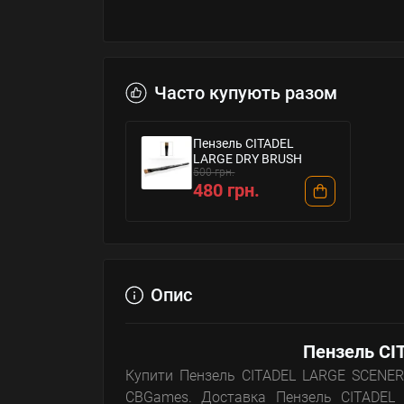
Часто купують разом
Пензель CITADEL
LARGE DRY BRUSH
500 грн.
480 грн.
Опис
Пензель CI
Купити Пензель CITADEL LARGE SCENERY
CBGames. Доставка Пензель CITADEL