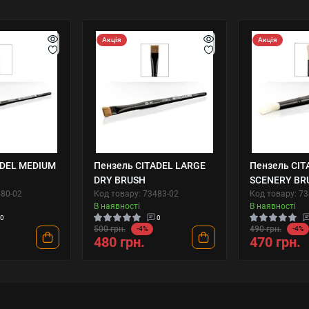
Акція
Акція
ADEL MEDIUM
Пензель CITADEL LARGE
Пензель CI
H
DRY BRUSH
SCENERY BR
480-02
Код товару: 73483-02
Код товару: 7
В наявності
В наявності
0
0
500 грн.
490 грн.
-4%
-4%
480 грн.
470 грн.