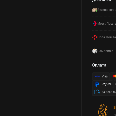
Безкоштовн
Meest Пошт
Нова Пошта
Самовивіз
Оплата
Visa
PayPal
за реквіз
З
д