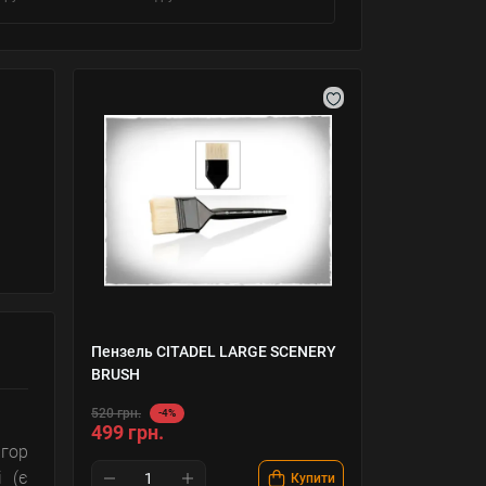
Пензель CITADEL LARGE SCENERY
BRUSH
520 грн.
-4%
499 грн.
ігор
 (є
Купити