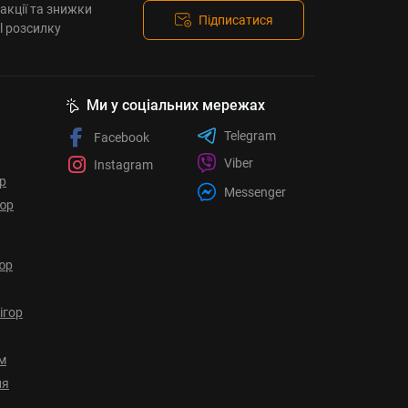
акції та знижки
Підписатися
l розсилку
Ми у соціальних мережах
Telegram
Facebook
Viber
Instagram
ор
Messenger
юр
юр
ігор
ом
ня