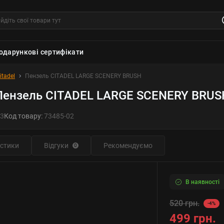
одарункові сертифікати
itadel
Пензель CITADEL LARGE SCENERY BRUSH
Пензель CITADEL LARGE SCENERY BRUS
3
Код товару:
73485-02
стики
Відгуки
Рекомендуємо
0
В наявності
520 грн.
-4%
499 грн.