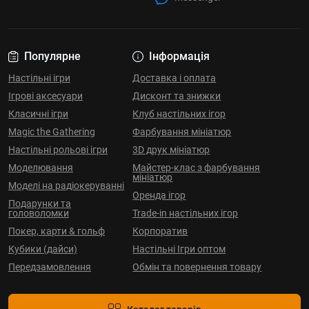
Популярне
Інформація
Настільні ігри
Доставка і оплата
Ігрові аксесуари
Дисконт та знижки
Класичні ігри
Клуб настільних ігор
Magic the Gathering
Фарбування мініатюр
Настільні рольові ігри
3D друк мініатюр
Моделювання
Майстер-клас з фарбування
мініатюр
Моделі на радіокеруванні
Оренда ігор
Подарунки та
головоломки
Trade-in настільних ігор
Покер, карти & гольф
Корпоратив
Кубики (дайси)
Настільні Ігри оптом
Передзамовлення
Обмін та повернення товару