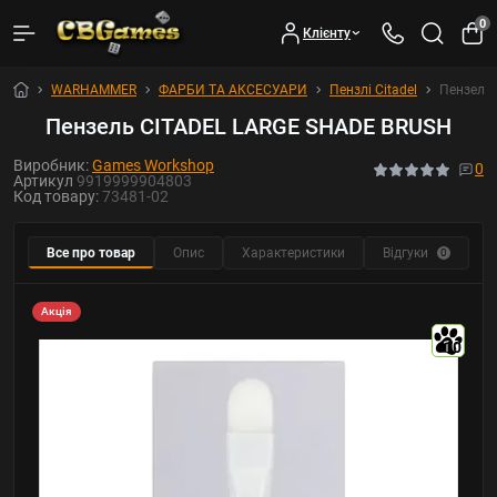
0
Клієнту
WARHAMMER
ФАРБИ ТА АКСЕСУАРИ
Пензлі Citadel
Пензель
Пензель CITADEL LARGE SHADE BRUSH
Виробник:
Games Workshop
0
Артикул
9919999904803
Код товару:
73481-02
Все про товар
Опис
Характеристики
Відгуки
0
Акція
10