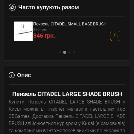
Часто купують разом
Пензель CITADEL SMALL BASE BRUSH
360 грн.
346 грн.
Опис
Пензель CITADEL LARGE SHADE BRUSH
Купити Пензель CITADEL LARGE SHADE BRUSH у
Києві можна в інтернет магазині настільних ігор
CBGames. Доставка Пензель CITADEL LARGE SHADE
BRUSH здійснюється кур'єром у Києві (є самовивіз)
та компаніями вантажоперевізниками по Україні та