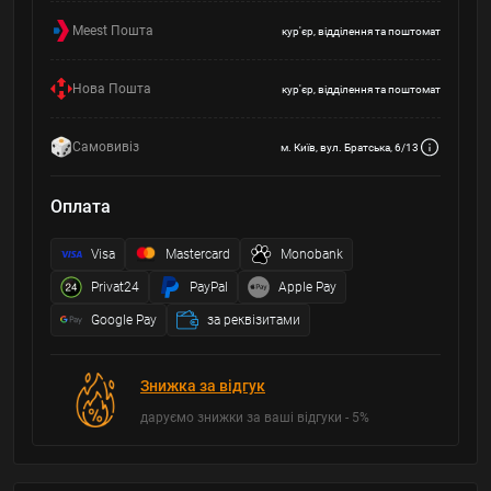
Meest Пошта
кур'єр, відділення та поштомат
Нова Пошта
кур'єр, відділення та поштомат
Самовивіз
м. Київ, вул. Братська, 6/13
Оплата
Visa
Mastercard
Monobank
Privat24
PayPal
Apple Pay
Google Pay
за реквізитами
Знижка за відгук
даруємо знижки за ваші відгуки - 5%