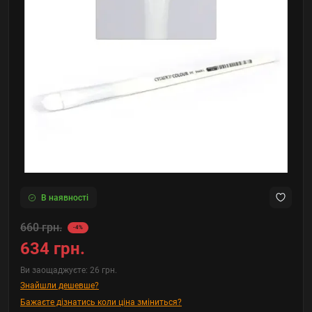
В наявності
660 грн.
-4%
634 грн.
Ви заощаджуєте:
26 грн.
Знайшли дешевше?
Бажаєте дізнатись коли ціна зміниться?