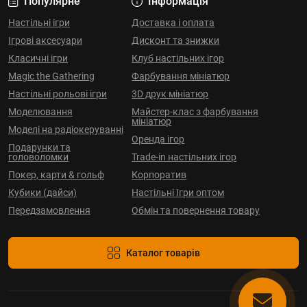
Популярне
Інформація
Настільні ігри
Доставка і оплата
Ігрові аксесуари
Дисконт та знижки
Класичні ігри
Клуб настільних ігор
Magic the Gathering
Фарбування мініатюр
Настільні рольові ігри
3D друк мініатюр
Моделювання
Майстер-клас з фарбування
мініатюр
Моделі на радіокеруванні
Оренда ігор
Подарунки та
головоломки
Trade-in настільних ігор
Покер, карти & гольф
Корпоратив
Кубики (дайси)
Настільні Ігри оптом
Передзамовлення
Обмін та повернення товару
Каталог товарів