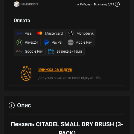
Самовивіз
м. Київ, вул. Братська, 6/13
Оплата
Visa
Mastercard
Monobank
Privat24
PayPal
Apple Pay
Google Pay
за реквізитами
Знижка за відгук
даруємо знижки за ваші відгуки - 5%
Опис
Пензель CITADEL SMALL DRY BRUSH (3-
PACK)